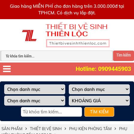
0909445903
Giao hàng MIỄN PHÍ cho đơn hàng trên 3.000.000đ tại
TPHCM. Có dịch vụ lắp đặt.
Tìm kiếm
Hotline: 0909445903
TÌM KIẾM
SẢN PHẨM
THIẾT BỊ VỆ SINH
PHỤ KIỆN PHÒNG TẮM
PHỤ