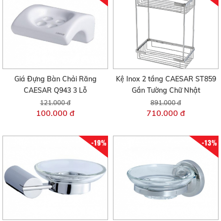
Giá Đựng Bàn Chải Răng
Kệ Inox 2 tầng CAESAR ST859
CAESAR Q943 3 Lỗ
Gắn Tường Chữ Nhật
121.000 đ
891.000 đ
100.000 đ
710.000 đ
-19%
-13%