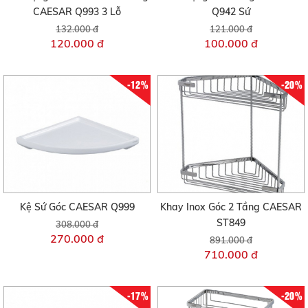
CAESAR Q993 3 Lỗ
Q942 Sứ
132.000 đ
121.000 đ
120.000 đ
100.000 đ
-12%
-20%
Kệ Sứ Góc CAESAR Q999
Khay Inox Góc 2 Tầng CAESAR
ST849
308.000 đ
270.000 đ
891.000 đ
710.000 đ
-17%
-20%