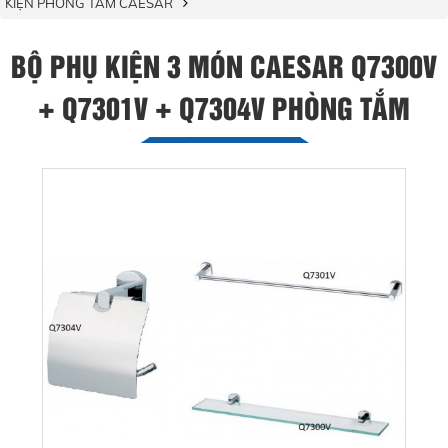
KIỆN PHÒNG TẮM CAESAR
BỘ PHỤ KIỆN 3 MÓN CAESAR Q7300V
+ Q7301V + Q7304V PHÒNG TẮM