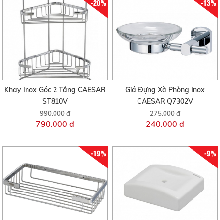
-20%
-13%
Khay Inox Góc 2 Tầng CAESAR
Giá Đựng Xà Phòng Inox
ST810V
CAESAR Q7302V
990.000 đ
275.000 đ
790.000 đ
240.000 đ
-19%
-9%