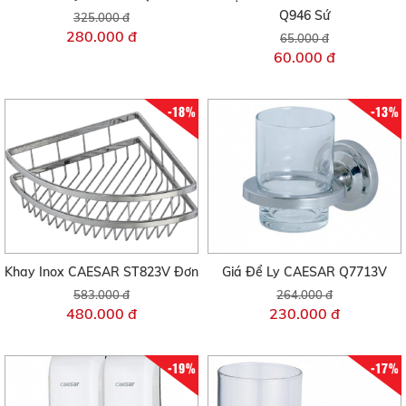
Q946 Sứ
325.000 đ
280.000 đ
65.000 đ
60.000 đ
-18%
-13%
Khay Inox CAESAR ST823V Đơn
Giá Để Ly CAESAR Q7713V
583.000 đ
264.000 đ
480.000 đ
230.000 đ
-19%
-17%