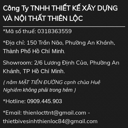
Công Ty TNHH THIẾT KẾ XÂY DỰNG
VÀ NỘI THẤT THIÊN LỘC
*Mã số thuế: 0318363559
*Địa chỉ: 150 Trần Não, Phường An Khánh,
Thành Phố Hồ Chí Minh
.
Showroom: 2/6 Lương Định Của, Phường An
Kh
ánh, TP Hồ Chí Minh.
( nằm MẶT TIỀN ĐƯỜNG cạnh chùa Huê
Nghiêm
)
không phải trong hẻm
*Hotline:
0909.445.903
*Email: thienlocttnt@gmail.com -
thietbivesinhthienloc84@gmail.com