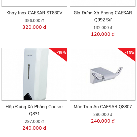
Khay Inox CAESAR ST830V
Giá Đựng Xà Phòng CAESAR
Q992 Sứ
396.000 đ
320.000 đ
132.000 đ
120.000 đ
-19%
-14%
Hộp Đựng Xà Phòng Caesar
Móc Treo Áo CAESAR Q8807
Q831
280.000 đ
240.000 đ
297.000 đ
240.000 đ