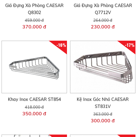
Giá Đựng Xà Phòng CAESAR
Giá Đựng Xà Phòng CAESAR
Q8302
Q7712V
459.000 đ
264.000 đ
370.000 đ
230.000 đ
-16%
-17%
Khay Inox CAESAR ST854
Kệ Inox Góc Nhỏ CAESAR
ST831V
418.000 đ
350.000 đ
363.000 đ
300.000 đ