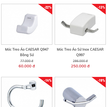
-22%
-13%
Móc Treo Áo CAESAR Q947
Móc Treo Áo Sứ Inox CAESAR
Bằng Sứ
Q997
77.000 đ
286.000 đ
60.000 đ
250.000 đ
-14%
-19%