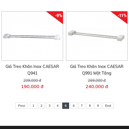
-9%
-11%
Giá Treo Khăn Inox CAESAR
Giá Treo Khăn Inox CAESAR
Q941
Q991 Một Tầng
209.000 đ
269.000 đ
190.000 đ
240.000 đ
First
1
2
3
4
5
6
7
8
9
End