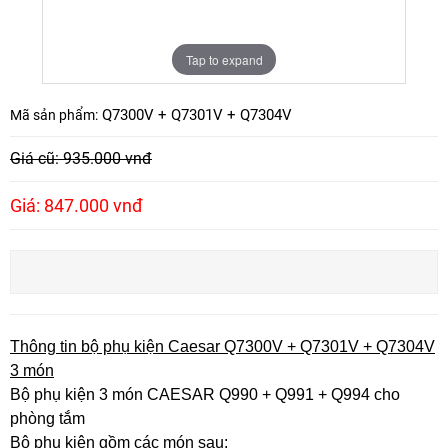
Tap to expand
Q7300V + Q7301V + Q7304V
Mã sản phẩm:
Giá cũ: 935.000 vnđ
Giá: 847.000 vnđ
Thông tin bộ phụ kiện Caesar Q7300V + Q7301V + Q7304V
3 món
Bộ phụ kiện 3 món CAESAR Q990 + Q991 + Q994 cho
phòng tắm
Bộ phụ kiện gồm các món sau: