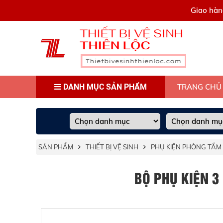
0909445903
Giao hàn
DANH MỤC SẢN PHẨM
TRANG CHỦ
SẢN PHẨM
THIẾT BỊ VỆ SINH
PHỤ KIỆN PHÒNG TẮM
BỘ PHỤ KIỆN 3