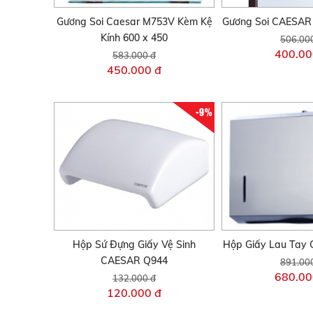
Gương Soi Caesar M753V Kèm Kệ
Gương Soi CAESAR
Kính 600 x 450
506.00
400.00
583.000 đ
450.000 đ
-9%
Hộp Sứ Đựng Giấy Vệ Sinh
Hộp Giấy Lau Tay
CAESAR Q944
891.00
680.00
132.000 đ
120.000 đ