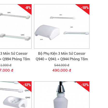
-8%
-10%
 3 Món Sứ Caesar
Bộ Phụ Kiện 3 Món Sứ Caesar
 + Q994 Phòng Tắm
Q940 + Q941 + Q944 Phòng Tắm
1.000 đ
544.000 đ
7.000 đ
490.000 đ
-12%
-12%