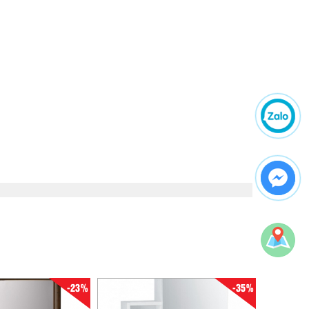
-23%
-35%