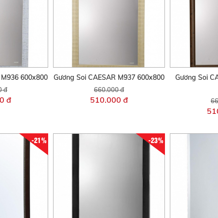
 M936 600x800
Gương Soi CAESAR M937 600x800
Gương Soi C
0 đ
660.000 đ
0 đ
510.000 đ
66
51
-21%
-23%