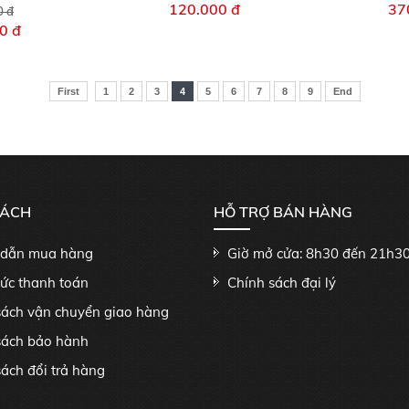
120.000 đ
37
0 đ
0 đ
First
1
2
3
4
5
6
7
8
9
End
SÁCH
HỖ TRỢ BÁN HÀNG
dẫn mua hàng
Giờ mở cửa: 8h30 đến 21h3
hức thanh toán
Chính sách đại lý
sách vận chuyển giao hàng
sách bảo hành
ách đổi trả hàng