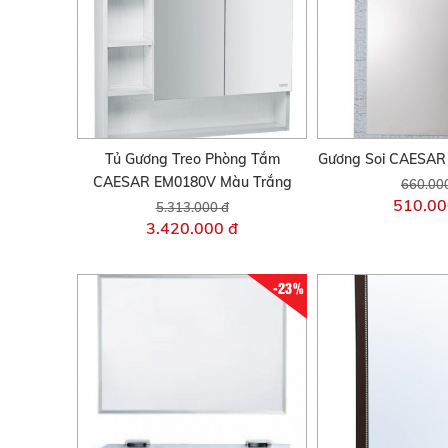
Tủ Gương Treo Phòng Tắm
Gương Soi CAESAR
CAESAR EM0180V Màu Trắng
660.00
510.00
5.313.000 đ
3.420.000 đ
-23%