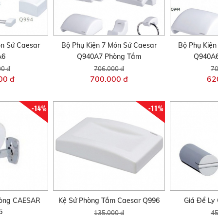
ón Sứ Caesar
Bộ Phụ Kiện 7 Món Sứ Caesar
Bộ Phụ Kiện
A6
Q940A7 Phòng Tắm
Q940A6
00 đ
706.000 đ
70
00 đ
700.000 đ
62
-14%
-11%
hòng CAESAR
Kệ Sứ Phòng Tắm Caesar Q996
Giá Để L
5
135.000 đ
45