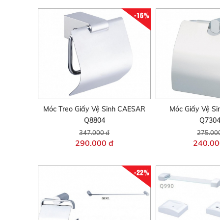
-16%
Móc Treo Giấy Vệ Sinh CAESAR
Móc Giấy Vệ S
Q8804
Q730
347.000 đ
275.00
290.000 đ
240.00
-22%