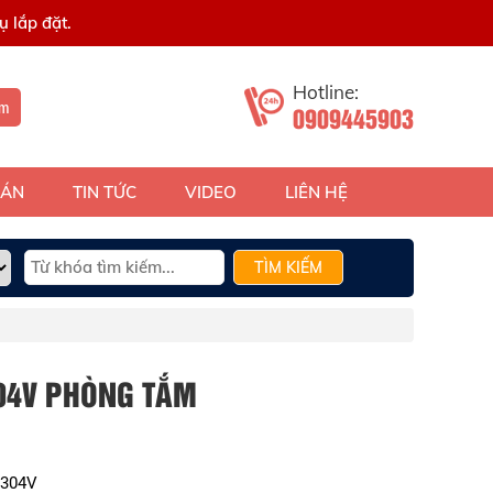
 lắp đặt.
Hotline:
ếm
0909445903
 ÁN
TIN TỨC
VIDEO
LIÊN HỆ
TÌM KIẾM
304V PHÒNG TẮM
7304V