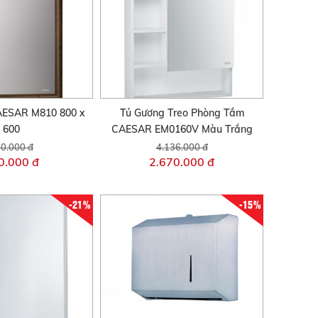
AESAR M810 800 x
Tủ Gương Treo Phòng Tắm
600
CAESAR EM0160V Màu Trắng
0.000 đ
4.136.000 đ
0.000 đ
2.670.000 đ
-21%
-15%