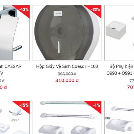
-13%
-22%
inh CAESAR
Hộp Giấy Vệ Sinh Caesar H108
Bộ Phụ Kiện
4V
Q990 + Q991
396.000 đ
310.000 đ
0 đ
77
0 đ
70
-15%
-1%