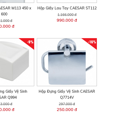
AESAR M113 450 x
Hộp Giấy Lau Tay CAESAR ST112
600
1.166.000 đ
990.000 đ
1.000 đ
0.000 đ
-9%
-16%
ng Giấy Vệ Sinh
Hộp Đựng Giấy Vệ Sinh CAESAR
SAR Q994
Q7714V
3.000 đ
297.000 đ
0.000 đ
250.000 đ