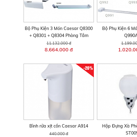
Bộ Phụ Kiện 3 Món Caesar Q8300
Bộ Phụ Kiện 6 M
+ Q8301 + Q8304 Phòng Tắm
Q990
11.132.000 đ
1.199.0
8.664.000 đ
1.020.0
-20%
Bình rửa xịt cồn Caesar A914
Hộp Đựng Xà P
ST00
440.000 đ