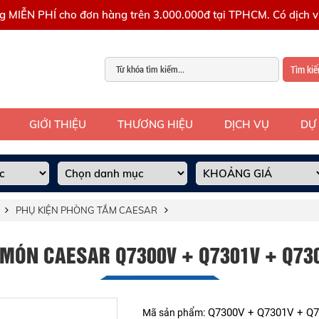
g MIỄN PHÍ cho đơn hàng trên 3.000.000đ tại TPHCM. Có dịch vụ
Tìm ki
GIỚI THIỆU
THƯƠNG HIỆU
DỊCH VỤ
DỰ
PHỤ KIỆN PHÒNG TẮM CAESAR
 MÓN CAESAR Q7300V + Q7301V + Q7
Q7300V + Q7301V + Q
Mã sản phẩm: