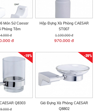
 6 Món Sứ Caesar
Hộp Đựng Xà Phòng CAESAR
 Phòng Tắm
ST007
4.000 đ
1.100.000 đ
0.000 đ
970.000 đ
-19%
-39%
y CAESAR Q8303
Giá Đựng Xà Phòng CAESAR
Q8802
9.000 đ