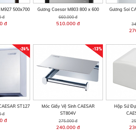
 M927 500x700
Gương Caesar M803 800 x 600
Gương Soi C
0 đ
660.000 đ
0 đ
510.000 đ
34
27
-24%
-13%
 CAESAR ST127
Móc Giấy Vệ Sinh CAESAR
Hộp Sứ Đự
ST804V
CAE
0 đ
0 đ
275.000 đ
25
240.000 đ
23