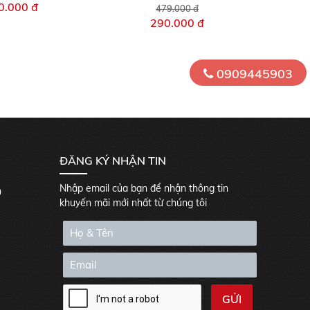
0.000 đ
479.000 đ
290.000 đ
0909445903
ĐĂNG KÝ NHẬN TIN
Nhập email của bạn để nhận thông tin
0
khuyến mãi mới nhất từ chúng tôi