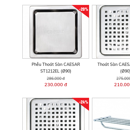
-20%
Phễu Thoát Sàn CAESAR
Thoát Sàn CAES
ST1212EL (Ø90)
(Ø90
286.000 đ
275.00
230.000 đ
210.00
-24%