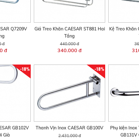
ESAR Q7209V
Giá Treo Khăn CAESAR ST881 Hai
Kệ Treo Khăn
ng
Tầng
0 đ
440.000 đ
36
0 đ
340.000 đ
31
-18%
-18%
AESAR GB102V
Thanh Vịn Inox CAESAR GB100V
Phụ kiện Ino
i Già
GB131V 
2.431.000 đ