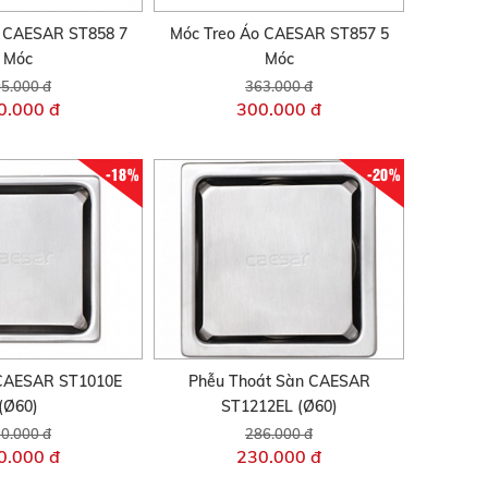
o CAESAR ST858 7
Móc Treo Áo CAESAR ST857 5
Móc
Móc
5.000 đ
363.000 đ
0.000 đ
300.000 đ
-18%
-20%
CAESAR ST1010E
Phễu Thoát Sàn CAESAR
(Ø60)
ST1212EL (Ø60)
0.000 đ
286.000 đ
0.000 đ
230.000 đ