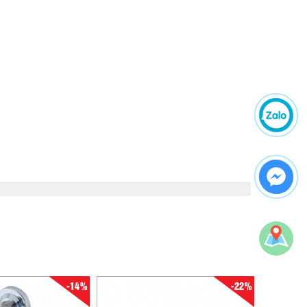
-14%
-22%