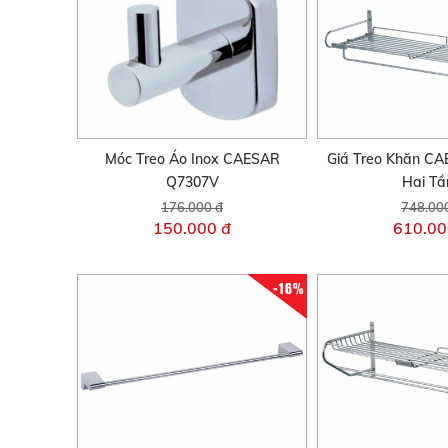
Móc Treo Áo Inox CAESAR
Giá Treo Khăn C
Q7307V
Hai Tầ
176.000 đ
748.00
150.000 đ
610.00
-16%