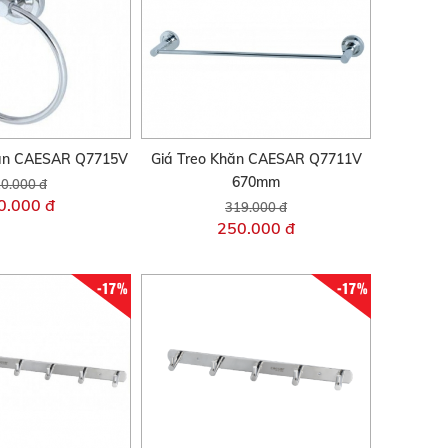
hăn CAESAR Q7715V
Giá Treo Khăn CAESAR Q7711V
670mm
0.000 đ
0.000 đ
319.000 đ
250.000 đ
-17%
-17%