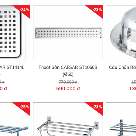
-24%
-23%
AR ST1414L
Thoát Sàn CAESAR ST1060B
Cầu Chắn Rá
)
(Ø60)
0 đ
770.000 đ
15
0 đ
590.000 đ
13
-26%
-23%