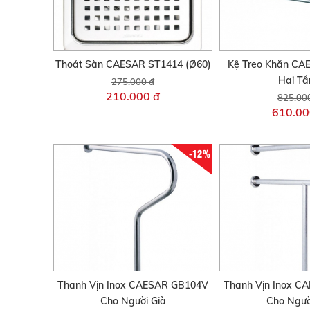
Thoát Sàn CAESAR ST1414 (Ø60)
Kệ Treo Khăn CA
Hai Tầ
275.000 đ
210.000 đ
825.00
610.00
-12%
Thanh Vịn Inox CAESAR GB104V
Thanh Vịn Inox C
Cho Người Già
Cho Ngườ