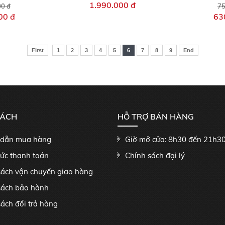
1.990.000 đ
00 đ
75
00 đ
63
First
1
2
3
4
5
6
7
8
9
End
SÁCH
HỖ TRỢ BÁN HÀNG
dẫn mua hàng
Giờ mở cửa: 8h30 đến 21h3
hức thanh toán
Chính sách đại lý
sách vận chuyển giao hàng
sách bảo hành
ách đổi trả hàng