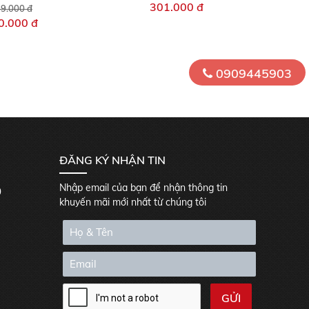
301.000 đ
9.000 đ
0.000 đ
0909445903
ĐĂNG KÝ NHẬN TIN
Nhập email của bạn để nhận thông tin
0
khuyến mãi mới nhất từ chúng tôi