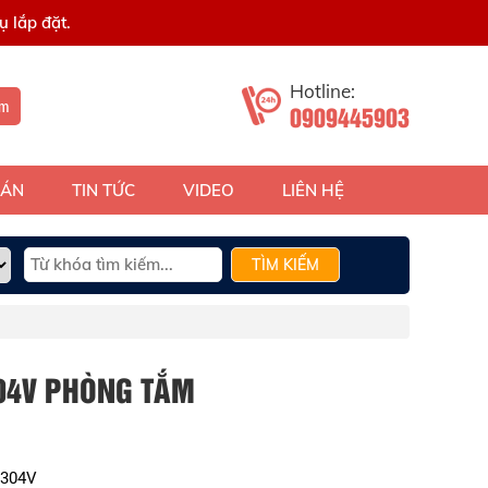
 lắp đặt.
Hotline:
ếm
0909445903
 ÁN
TIN TỨC
VIDEO
LIÊN HỆ
TÌM KIẾM
304V PHÒNG TẮM
7304V