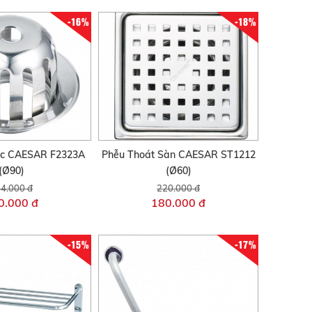
-16%
-18%
c CAESAR F2323A
Phễu Thoát Sàn CAESAR ST1212
(Ø90)
(Ø60)
4.000 đ
220.000 đ
0.000 đ
180.000 đ
-15%
-17%