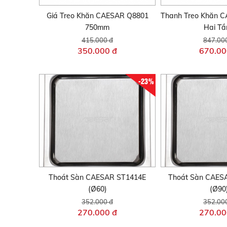
Giá Treo Khăn CAESAR Q8801
Thanh Treo Khăn 
750mm
Hai Tầ
415.000 đ
847.00
350.000 đ
670.00
-23%
Thoát Sàn CAESAR ST1414E
Thoát Sàn CAES
(Ø60)
(Ø90
352.000 đ
352.00
270.000 đ
270.00