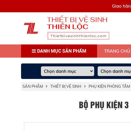
0909445903
Giao hàn
DANH MỤC SẢN PHẨM
TRANG CHỦ
SẢN PHẨM
THIẾT BỊ VỆ SINH
PHỤ KIỆN PHÒNG TẮM
BỘ PHỤ KIỆN 3