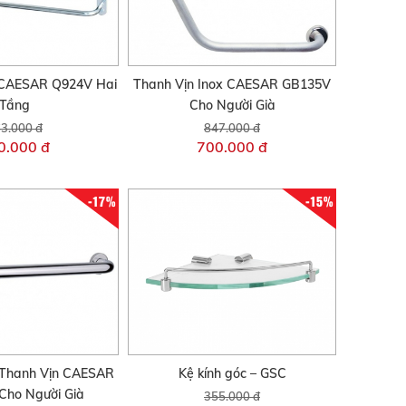
 CAESAR Q924V Hai
Thanh Vịn Inox CAESAR GB135V
Tầng
Cho Người Già
3.000 đ
847.000 đ
0.000 đ
700.000 đ
-17%
-15%
x Thanh Vịn CAESAR
Kệ kính góc – GSC
Cho Người Già
355.000 đ