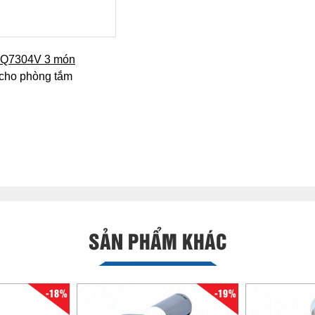
+ Q7304V 3 món
cho phòng tắm
SẢN PHẨM KHÁC
-18%
-19%