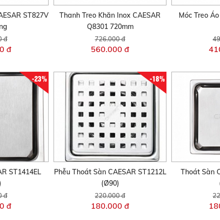
CAESAR ST827V
Thanh Treo Khăn Inox CAESAR
Móc Treo Á
ng
Q8301 720mm
0 đ
726.000 đ
49
0 đ
560.000 đ
41
-23%
-18%
AR ST1414EL
Phễu Thoát Sàn CAESAR ST1212L
Thoát Sàn 
)
(Ø90)
0 đ
220.000 đ
22
0 đ
180.000 đ
18