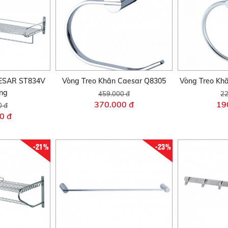
AESAR ST834V
Vòng Treo Khăn Caesar Q8305
Vòng Treo K
ng
459.000 đ
22
370.000 đ
19
0 đ
0 đ
-21%
-23%