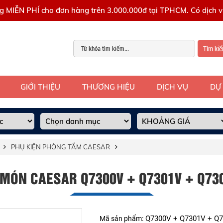
g MIỄN PHÍ cho đơn hàng trên 3.000.000đ tại TPHCM. Có dịch vụ
Tìm ki
GIỚI THIỆU
THƯƠNG HIỆU
DỊCH VỤ
DỰ
PHỤ KIỆN PHÒNG TẮM CAESAR
 MÓN CAESAR Q7300V + Q7301V + Q7
Q7300V + Q7301V + Q
Mã sản phẩm: