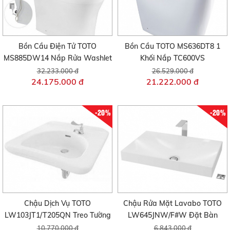
Bồn Cầu Điện Tử TOTO
Bồn Cầu TOTO MS636DT8 1
MS885DW14 Nắp Rửa Washlet
Khối Nắp TC600VS
32.233.000 đ
26.529.000 đ
24.175.000 đ
21.222.000 đ
-20%
-20%
Chậu Dịch Vụ TOTO
Chậu Rửa Mặt Lavabo TOTO
LW103JT1/T205QN Treo Tường
LW645JNW/F#W Đặt Bàn
10.770.000 đ
6.843.000 đ