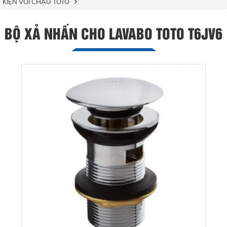
KIỆN VÒI CHẬU TOTO
BỘ XẢ NHẤN CHO LAVABO TOTO T6JV6