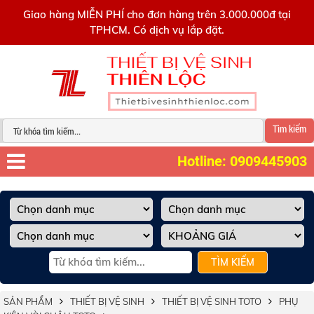
0909445903
Giao hàng MIỄN PHÍ cho đơn hàng trên 3.000.000đ tại
TPHCM. Có dịch vụ lắp đặt.
Tìm kiếm
Hotline: 0909445903
TÌM KIẾM
SẢN PHẨM
THIẾT BỊ VỆ SINH
THIẾT BỊ VỆ SINH TOTO
PHỤ