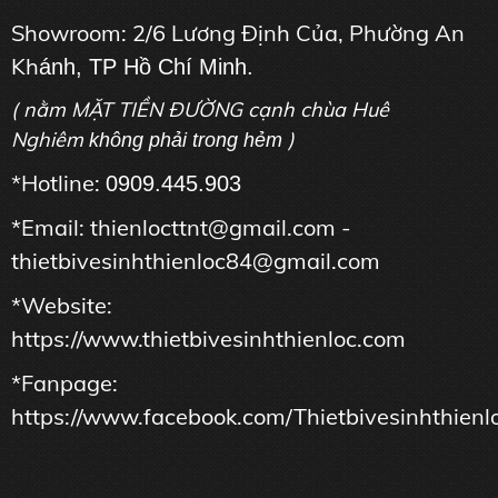
Showroom: 2/6 Lương Định Của, Phường An
Kh
ánh, TP Hồ Chí Minh.
( nằm MẶT TIỀN ĐƯỜNG cạnh chùa Huê
Nghiêm
)
không phải trong hẻm
*Hotline:
0909.445.903
*Email: thienlocttnt@gmail.com -
thietbivesinhthienloc84@gmail.com
*Website:
https://www.thietbivesinhthienloc.com
*Fanpage:
https://www.facebook.com/Thietbivesinhthienl