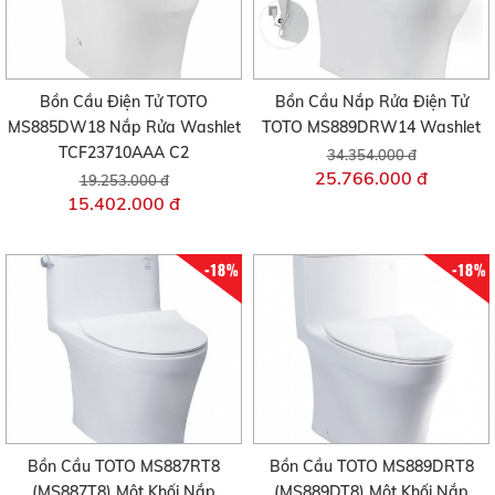
Bồn Cầu Điện Tử TOTO
Bồn Cầu Nắp Rửa Điện Tử
MS885DW18 Nắp Rửa Washlet
TOTO MS889DRW14 Washlet
TCF23710AAA C2
34.354.000 đ
25.766.000 đ
19.253.000 đ
15.402.000 đ
-18%
-18%
Bồn Cầu TOTO MS887RT8
Bồn Cầu TOTO MS889DRT8
(MS887T8) Một Khối Nắp
(MS889DT8) Một Khối Nắp