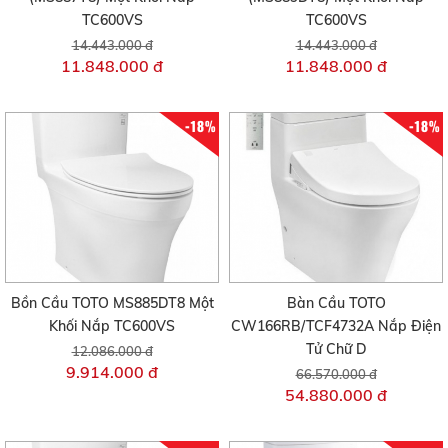
TC600VS
TC600VS
14.443.000 đ
14.443.000 đ
11.848.000 đ
11.848.000 đ
-18%
-18%
Bồn Cầu TOTO MS885DT8 Một
Bàn Cầu TOTO
Khối Nắp TC600VS
CW166RB/TCF4732A Nắp Điện
Tử Chữ D
12.086.000 đ
9.914.000 đ
66.570.000 đ
54.880.000 đ