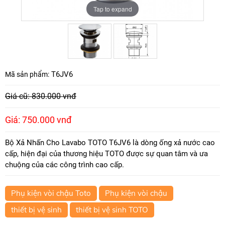
Tap to expand
Tap to expand
T6JV6
Mã sản phẩm:
Giá cũ: 830.000 vnđ
Giá: 750.000 vnđ
Bộ Xả Nhấn Cho Lavabo TOTO T6JV6 là dòng ống xả nước cao
cấp, hiện đại của thương hiệu TOTO được sự quan tâm và ưa
chuộng của các công trình cao cấp.
Phụ kiện vòi chậu Toto
Phụ kiện vòi chậu
thiết bị vệ sinh
thiết bị vệ sinh TOTO