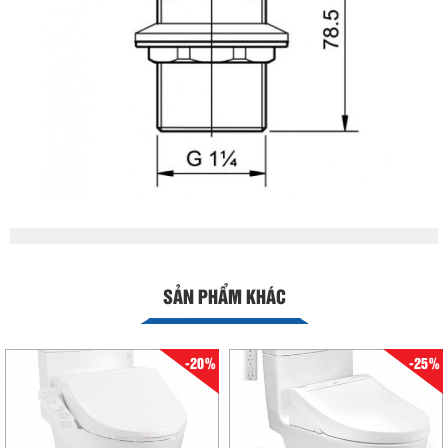
SẢN PHẨM KHÁC
-20%
-25%