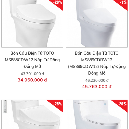
-20%
-1%
Bồn Cầu Điện Tử TOTO
Bồn Cầu Điện Tử TOTO
MS885CDW12 Nắp Tự Động
MS889CDRW12
Đóng Mở
(MS889CDW12) Nắp Tự Động
Đóng Mở
43.701.000 đ
34.960.000 đ
46.230.000 đ
45.763.000 đ
-25%
-20%