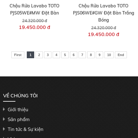
Chậu Rửa Lavabo TOTO
Chậu Rửa Lavabo TOTO
PJS05WE#MW Đặt Bàn
PJS06WE#GW Đặt Bàn Trắng
Bóng
24.320.000 đ
19.450.000 đ
24.320.000 đ
19.450.000 đ
First
1
2
3
4
5
6
7
8
9
10
End
VỀ CHÚNG TÔI
Giới thiệu
Sản phẩm
Tin tức & Sự kiện