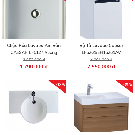
Chậu Rửa Lavabo Âm Bàn
Bộ Tủ Lavabo Caesar
CAESAR LF5127 Vuông
LF5261/EH15261AV
2.052.000 đ
4.061.000 đ
1.790.000 đ
2.550.000 đ
-13%
-21%