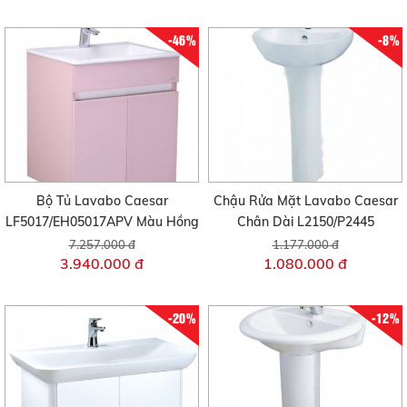
-46%
-8%
Bộ Tủ Lavabo Caesar
Chậu Rửa Mặt Lavabo Caesar
LF5017/EH05017APV Màu Hồng
Chân Dài L2150/P2445
7.257.000 đ
1.177.000 đ
3.940.000 đ
1.080.000 đ
-20%
-12%