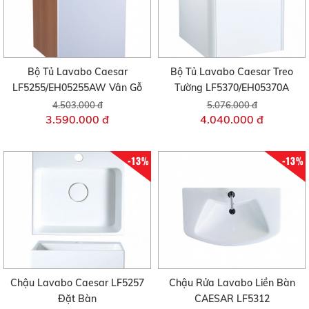
Bộ Tủ Lavabo Caesar
Bộ Tủ Lavabo Caesar Treo
LF5255/EH05255AW Vân Gỗ
Tường LF5370/EH05370A
4.503.000 đ
5.076.000 đ
3.590.000 đ
4.040.000 đ
-13%
-13%
Chậu Lavabo Caesar LF5257
Chậu Rửa Lavabo Liền Bàn
Đặt Bàn
CAESAR LF5312