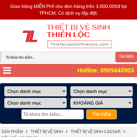
0909445903
Giao hàng MIỄN PHÍ cho đơn hàng trên 3.000.000đ tại
TPHCM. Có dịch vụ lắp đặt.
Tìm kiếm
Hotline: 0909445903
TÌM KIẾM
SẢN PHẨM
THIẾT BỊ VỆ SINH
THIẾT BỊ VỆ SINH CAESAR