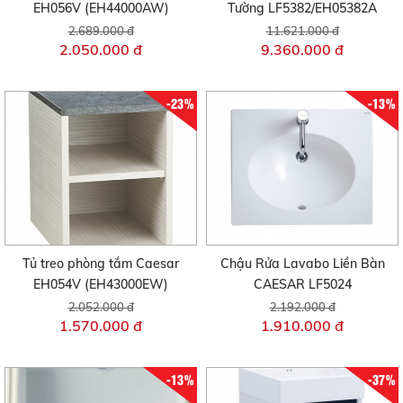
EH056V (EH44000AW)
Tường LF5382/EH05382A
2.689.000 đ
11.621.000 đ
2.050.000 đ
9.360.000 đ
-23%
-13%
Tủ treo phòng tắm Caesar
Chậu Rửa Lavabo Liền Bàn
EH054V (EH43000EW)
CAESAR LF5024
2.052.000 đ
2.192.000 đ
1.570.000 đ
1.910.000 đ
-13%
-37%