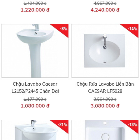
1.404.000 đ
4.867.000 đ
1.220.000 đ
4.240.000 đ
-8%
-14%
Chậu Lavabo Caesar
Chậu Rửa Lavabo Liền Bàn
L2152/P2445 Chân Dài
CAESAR LF5028
1.177.000 đ
3.564.000 đ
1.080.000 đ
3.080.000 đ
-21%
-13%