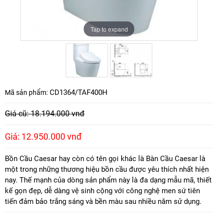
Tap to expand
Tap to expand
CD1364/TAF400H
Mã sản phẩm:
Giá cũ: 18.194.000 vnđ
Giá: 12.950.000 vnđ
Bồn Cầu Caesar hay còn có tên gọi khác là Bàn Cầu Caesar là
một trong những thương hiệu bồn cầu được yêu thích nhất hiện
nay. Thế mạnh của dòng sản phẩm này là đa dạng mẫu mã, thiết
kế gọn đẹp, dễ dàng vệ sinh cộng với công nghệ men sứ tiên
tiến đảm bảo trắng sáng và bền màu sau nhiều năm sử dụng.