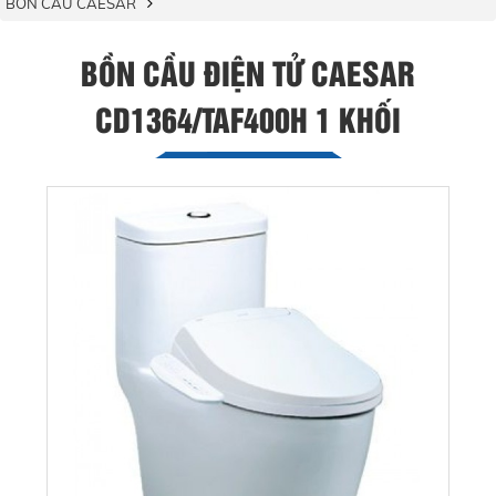
BỒN CẦU CAESAR
BỒN CẦU ĐIỆN TỬ CAESAR
CD1364/TAF400H 1 KHỐI