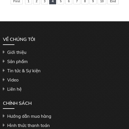
First
1
2
3
4
5
6
7
8
9
10
End
VỀ CHÚNG TÔI
Giới thiệu
Sản phẩm
Tin tức & Sự kiện
Video
Liên hệ
CHÍNH SÁCH
Hướng dẫn mua hàng
Hình thức thanh toán