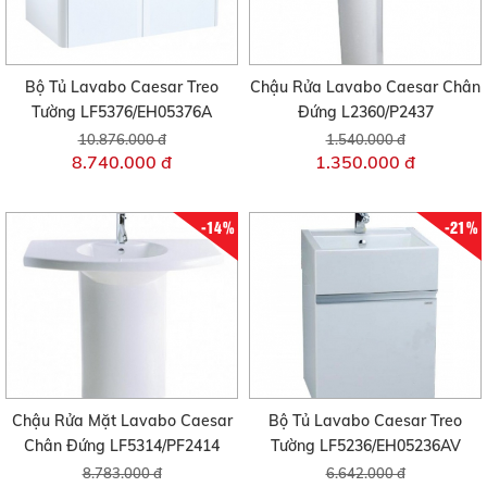
Bộ Tủ Lavabo Caesar Treo
Chậu Rửa Lavabo Caesar Chân
Tường LF5376/EH05376A
Đứng L2360/P2437
10.876.000 đ
1.540.000 đ
8.740.000 đ
1.350.000 đ
-14%
-21%
Chậu Rửa Mặt Lavabo Caesar
Bộ Tủ Lavabo Caesar Treo
Chân Đứng LF5314/PF2414
Tường LF5236/EH05236AV
8.783.000 đ
6.642.000 đ