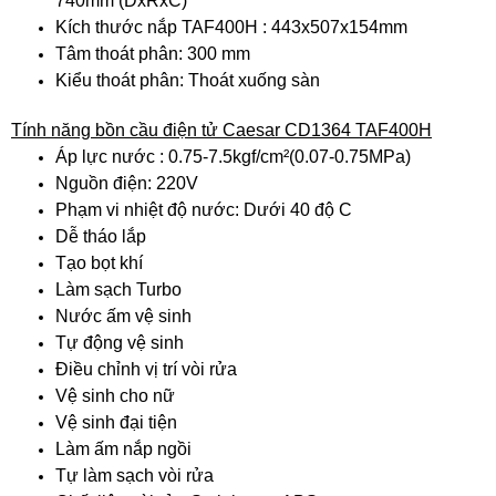
740mm (DxRxC)
Kích thước nắp TAF400H : 443x507x154mm
Tâm thoát phân: 300 mm
Kiểu thoát phân: Thoát xuống sàn
Tính năng bồn cầu điện tử Caesar CD1364 TAF400H
Áp lực nước : 0.75-7.5kgf/cm²(0.07-0.75MPa)
Nguồn điện: 220V
Phạm vi nhiệt độ nước: Dưới 40 độ C
Dễ tháo lắp
Tạo bọt khí
Làm sạch Turbo
Nước ấm vệ sinh
Tự động vệ sinh
Điều chỉnh vị trí vòi rửa
Vệ sinh cho nữ
Vệ sinh đại tiện
Làm ấm nắp ngồi
Tự làm sạch vòi rửa