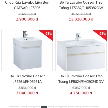
Chậu Rửa Lavabo Liền Bàn
Bộ Tủ Lavabo Caesar Treo
CAESAR LF5306
Tường LF5382/EH05382DW
3.327.000 đ
16.513.000 đ
2.900.000 đ
13.020.000 đ
-21%
-21%
Bộ Tủ Lavabo Caesar
Bộ Tủ Lavabo Caesar Treo
LF5261/EH05261A
Tường LF5024/EH05024DDV
3.834.000 đ
6.037.000 đ
3.040.000 đ
4.750.000 đ