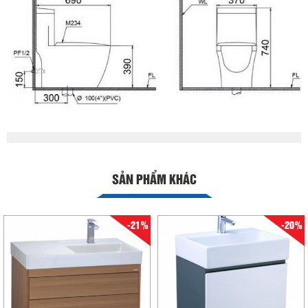
SẢN PHẨM KHÁC
-21%
-20%