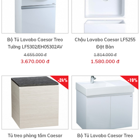
Bộ Tủ Lavabo Caesar Treo
Chậu Lavabo Caesar LF5255
Tường LF5302/EH05302AV
Đặt Bàn
4.655.000 đ
1.814.000 đ
3.670.000 đ
1.580.000 đ
-24%
-19%
Tủ treo phòng tắm Caesar
Bộ Tủ Lavabo Caesar Treo