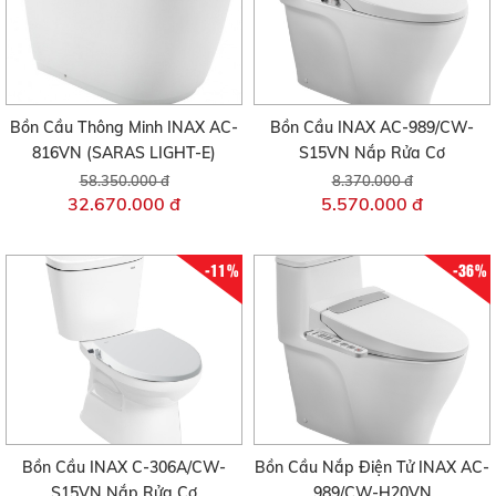
Bồn Cầu Thông Minh INAX AC-
Bồn Cầu INAX AC-989/CW-
816VN (SARAS LIGHT-E)
S15VN Nắp Rửa Cơ
58.350.000 đ
8.370.000 đ
32.670.000 đ
5.570.000 đ
-11%
-36%
Bồn Cầu INAX C-306A/CW-
Bồn Cầu Nắp Điện Tử INAX AC-
S15VN Nắp Rửa Cơ
989/CW-H20VN