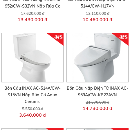
952/CW-S32VN Nắp Rửa Cơ
514A/CW-H17VN
17.620.000 đ
12.110.000 đ
13.430.000 đ
10.460.000 đ
-34%
-32%
Bồn Cầu INAX AC-514A/CW-
Bồn Cầu Nắp Điện Tử INAX AC-
S15VN Nắp Rửa Cơ Aqua
959A/CW-KB22AVN
Ceramic
21.670.000 đ
14.730.000 đ
5.550.000 đ
3.640.000 đ