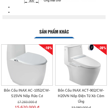
SẢN PHẨM KHÁC
-10%
-39%
Bồn Cầu INAX AC-1052/CW-
Bồn Cầu INAX ACT-902/CW-
S15VN Nắp Rửa Cơ
H20VN Nắp Điện Tử Xả Cảm
Ứng
17.260.000 đ
15.620.000 đ
33.080.000 đ