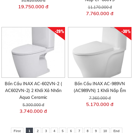
31.620.000 đ
19.750.000 đ
11.170.000 đ
7.760.000 đ
-29%
-30%
Bồn Cầu INAX AC-602VN-2 (
Bồn Cầu INAX AC-989VN
AC602VN-2) 2 Khối Xả Nhấn
(AC989VN) 1 Khối Nắp Êm
Aqua Ceramic
7.360.000 đ
5.170.000 đ
5.300.000 đ
3.740.000 đ
First
1
2
3
4
5
6
7
8
9
10
End