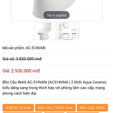
Tap to expand
Tap to expand
AC-514VAN
Mã sản phẩm:
Giá cũ: 3.830.000 vnđ
Giá: 2.930.000 vnđ
Bồn Cầu INAX AC-514VAN (AC514VAN ) 2 Khối Aqua Ceramic
kiểu dáng sang trọng thích hợp với phòng tắm cao cấp, mang
phong cách hiện đại.
thiết bị vệ sinh
bồn cầu 2 khối Inax
Bồn Cầu INAX