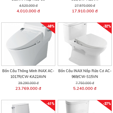
4.520.000 đ
27.970.000 đ
4.010.000 đ
17.910.000 đ
-40%
-32%
Bồn Cầu Thông Minh INAX AC-
Bồn Cầu INAX Nắp Rửa Cơ AC-
1017R/CW-KA22AVN
969/CW-S15VN
39.290.000 đ
7.750.000 đ
23.769.000 đ
5.240.000 đ
-41%
-37%