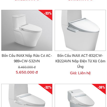
-33%
Bồn Cầu INAX Nắp Rửa Cơ AC-
Bồn Cầu INAX ACT-832/CW-
989+CW-S32VN
KB22AVN Nắp Điện Tử Xả Cảm
Ứng
8.460.000 đ
5.650.000 đ
Giá: Liên hệ
-32%
-38%