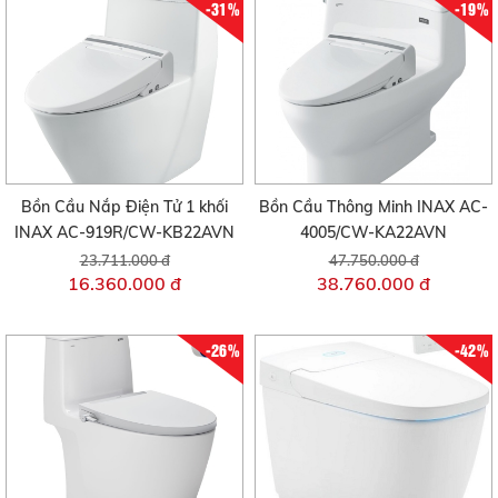
-31%
-19%
Bồn Cầu Nắp Điện Tử 1 khối
Bồn Cầu Thông Minh INAX AC-
INAX AC-919R/CW-KB22AVN
4005/CW-KA22AVN
23.711.000 đ
47.750.000 đ
16.360.000 đ
38.760.000 đ
-26%
-42%