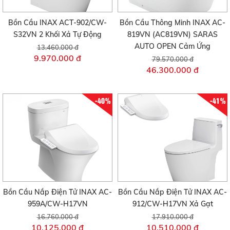
Bồn Cầu INAX ACT-902/CW-
Bồn Cầu Thông Minh INAX AC-
S32VN 2 Khối Xả Tự Động
819VN (AC819VN) SARAS
AUTO OPEN Cảm Ứng
13.460.000 đ
9.970.000 đ
79.570.000 đ
46.300.000 đ
-40%
-41%
Bồn Cầu Nắp Điện Tử INAX AC-
Bồn Cầu Nắp Điện Tử INAX AC-
959A/CW-H17VN
912/CW-H17VN Xả Gạt
16.760.000 đ
17.910.000 đ
10.125.000 đ
10.510.000 đ