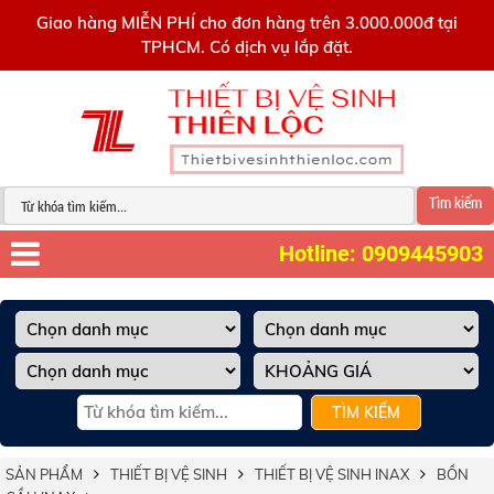
0909445903
Giao hàng MIỄN PHÍ cho đơn hàng trên 3.000.000đ tại
TPHCM. Có dịch vụ lắp đặt.
Tìm kiếm
Hotline: 0909445903
TÌM KIẾM
SẢN PHẨM
THIẾT BỊ VỆ SINH
THIẾT BỊ VỆ SINH INAX
BỒN