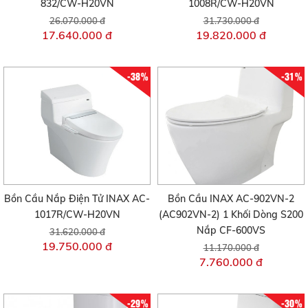
832/CW-H20VN
1008R/CW-H20VN
26.070.000 đ
31.730.000 đ
17.640.000 đ
19.820.000 đ
-38%
-31%
Bồn Cầu Nắp Điện Tử INAX AC-
Bồn Cầu INAX AC-902VN-2
1017R/CW-H20VN
(AC902VN-2) 1 Khối Dòng S200
Nắp CF-600VS
31.620.000 đ
19.750.000 đ
11.170.000 đ
7.760.000 đ
-29%
-30%