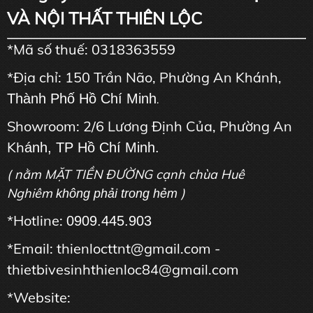
VÀ NỘI THẤT THIÊN LỘC
*Mã số thuế: 0318363559
*Địa chỉ: 150 Trần Não, Phường An Khánh,
Thành Phố Hồ Chí Minh
.
Showroom: 2/6 Lương Định Của, Phường An
Kh
ánh, TP Hồ Chí Minh.
( nằm MẶT TIỀN ĐƯỜNG cạnh chùa Huê
Nghiêm
)
không phải trong hẻm
*Hotline:
0909.445.903
*Email: thienlocttnt@gmail.com -
thietbivesinhthienloc84@gmail.com
*Website: