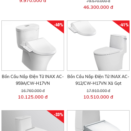
9.970.000 đ
79.570.000 đ
46.300.000 đ
-40%
-41%
Bồn Cầu Nắp Điện Tử INAX AC-
Bồn Cầu Nắp Điện Tử INAX AC-
959A/CW-H17VN
912/CW-H17VN Xả Gạt
16.760.000 đ
17.910.000 đ
10.125.000 đ
10.510.000 đ
-33%