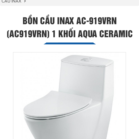
CẦU INAX
BỒN CẦU INAX AC-919VRN
(AC919VRN) 1 KHỐI AQUA CERAMIC