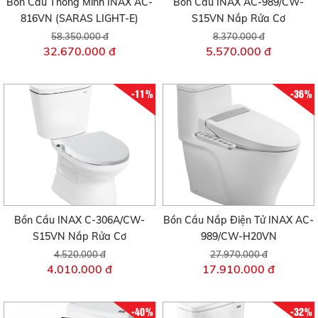
Bồn Cầu Thông Minh INAX AC-
Bồn Cầu INAX AC-989/CW-
816VN (SARAS LIGHT-E)
S15VN Nắp Rửa Cơ
58.350.000 đ
8.370.000 đ
32.670.000 đ
5.570.000 đ
-11%
-36%
Bồn Cầu INAX C-306A/CW-
Bồn Cầu Nắp Điện Tử INAX AC-
S15VN Nắp Rửa Cơ
989/CW-H20VN
4.520.000 đ
27.970.000 đ
4.010.000 đ
17.910.000 đ
-40%
-32%