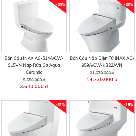
-34%
-32%
Bồn Cầu INAX AC-514A/CW-
Bồn Cầu Nắp Điện Tử INAX AC-
S15VN Nắp Rửa Cơ Aqua
959A/CW-KB22AVN
Ceramic
21.670.000 đ
14.730.000 đ
5.550.000 đ
3.640.000 đ
-31%
-19%