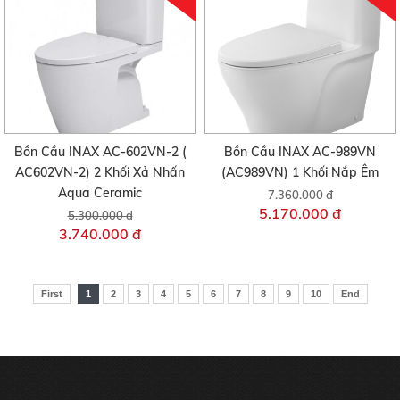
Bồn Cầu INAX AC-602VN-2 (
Bồn Cầu INAX AC-989VN
AC602VN-2) 2 Khối Xả Nhấn
(AC989VN) 1 Khối Nắp Êm
Aqua Ceramic
7.360.000 đ
5.170.000 đ
5.300.000 đ
3.740.000 đ
First
1
2
3
4
5
6
7
8
9
10
End