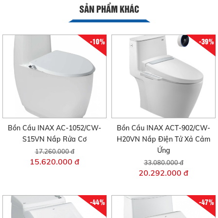
SẢN PHẨM KHÁC
-10%
-39%
Bồn Cầu INAX AC-1052/CW-
Bồn Cầu INAX ACT-902/CW-
S15VN Nắp Rửa Cơ
H20VN Nắp Điện Tử Xả Cảm
Ứng
17.260.000 đ
15.620.000 đ
33.080.000 đ
20.292.000 đ
-44%
-47%