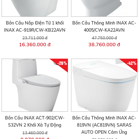
Bồn Cầu Nắp Điện Tử 1 khối
Bồn Cầu Thông Minh INAX AC-
INAX AC-919R/CW-KB22AVN
4005/CW-KA22AVN
23.711.000 đ
47.750.000 đ
16.360.000 đ
38.760.000 đ
-26%
-42%
Bồn Cầu INAX ACT-902/CW-
Bồn Cầu Thông Minh INAX AC-
S32VN 2 Khối Xả Tự Động
819VN (AC819VN) SARAS
AUTO OPEN Cảm Ứng
13.460.000 đ