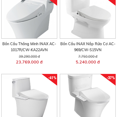
Bồn Cầu Thông Minh INAX AC-
Bồn Cầu INAX Nắp Rửa Cơ AC-
1017R/CW-KA22AVN
969/CW-S15VN
39.290.000 đ
7.750.000 đ
23.769.000 đ
5.240.000 đ
-41%
-37%