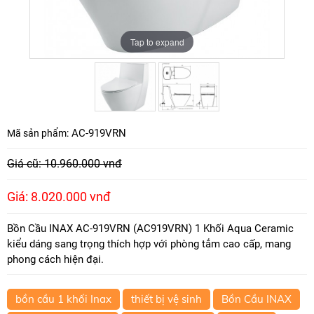
Tap to expand
Tap to expand
AC-919VRN
Mã sản phẩm:
Giá cũ: 10.960.000 vnđ
Giá: 8.020.000 vnđ
Bồn Cầu INAX AC-919VRN (AC919VRN) 1 Khối Aqua Ceramic
kiểu dáng sang trọng thích hợp với phòng tắm cao cấp, mang
phong cách hiện đại.
bồn cầu 1 khối Inax
thiết bị vệ sinh
Bồn Cầu INAX