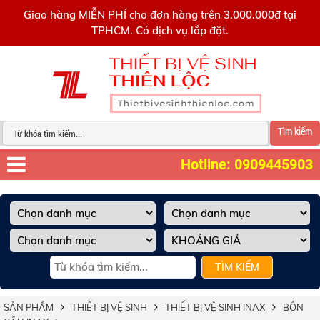
0909445903
Giao hàng MIỄN PHÍ cho đơn hàng trên 3.000.000đ tại
TPHCM. Có dịch vụ lắp đặt.
Tìm kiếm
Hotline: 0909445903
TÌM KIẾM
SẢN PHẨM
THIẾT BỊ VỆ SINH
THIẾT BỊ VỆ SINH INAX
BỒN