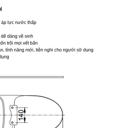
N
 áp lực nước thấp
 dể dàng vệ sinh
ốn trôi mọi vết bẩn
an, tính năng mới, tiện nghi cho người sữ dụng
 dụng