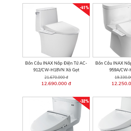
-41%
Bồn Cầu INAX Nắp Điện Tử AC-
Bồn Cầu INAX Nắp
912/CW-H18VN Xả Gạt
959A/CW-
21.670.000 đ
19.330.0
12.690.000 đ
12.250.
-32%