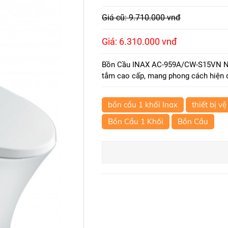
Giá cũ: 9.710.000 vnđ
Giá: 6.310.000 vnđ
Bồn Cầu INAX AC-959A/CW-S15VN Nắp
tắm cao cấp, mang phong cách hiện 
bồn cầu 1 khối Inax
thiết bị vệ
Bồn Cầu 1 Khối
Bồn Cầu