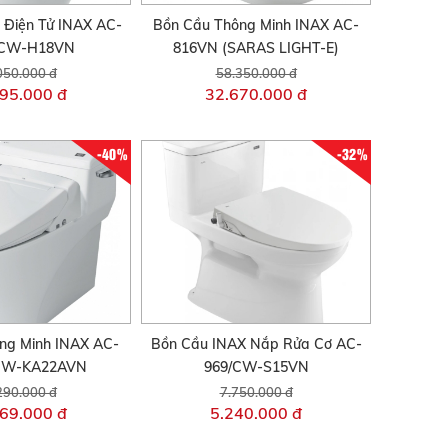
 Điện Tử INAX AC-
Bồn Cầu Thông Minh INAX AC-
/CW-H18VN
816VN (SARAS LIGHT-E)
050.000 đ
58.350.000 đ
95.000 đ
32.670.000 đ
-40%
-32%
ng Minh INAX AC-
Bồn Cầu INAX Nắp Rửa Cơ AC-
CW-KA22AVN
969/CW-S15VN
290.000 đ
7.750.000 đ
69.000 đ
5.240.000 đ