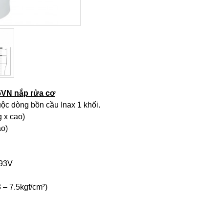
5VN nắp rửa cơ
ộc dòng bồn cầu Inax 1 khối.
 x cao)
ao)
-93V
 – 7.5kgf/cm²)