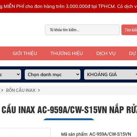
g MIỄN PHÍ cho đơn hàng trên 3.000.000đ tại TPHCM. Có dịch vụ
Tìm ki
GIỚI THIỆU
THƯƠNG HIỆU
DỊCH VỤ
DỰ
BỒN CẦU INAX
 CẦU INAX AC-959A/CW-S15VN NẮP RỬ
AC-959A/CW-S15VN
Mã sản phẩm: