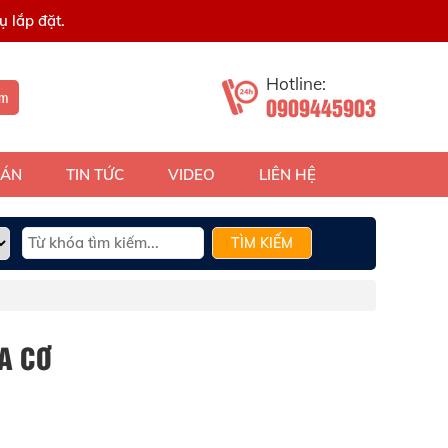
 lắp đặt.
Hotline:
ếm
0909445903
 ÁN
TIN TỨC
VIDEO
LIÊN HỆ
TÌM KIẾM
A CƠ