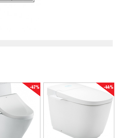
-47%
-44%