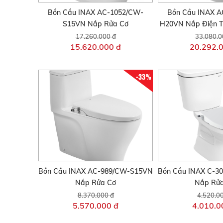
Bồn Cầu INAX AC-1052/CW-
Bồn Cầu INAX A
S15VN Nắp Rửa Cơ
H20VN Nắp Điện T
17.260.000 đ
33.080.0
15.620.000 đ
20.292.
-33%
Bồn Cầu INAX AC-989/CW-S15VN
Bồn Cầu INAX C-
Nắp Rửa Cơ
Nắp Rử
8.370.000 đ
4.520.0
5.570.000 đ
4.010.0