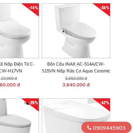
-14%
-34%
X Nắp Điện Tử C-
Bồn Cầu INAX AC-514A/CW-
/CW-H17VN
S15VN Nắp Rửa Cơ Aqua Ceramic
110.000 đ
5.550.000 đ
60.000 đ
3.640.000 đ
-26%
-42%
0909445903