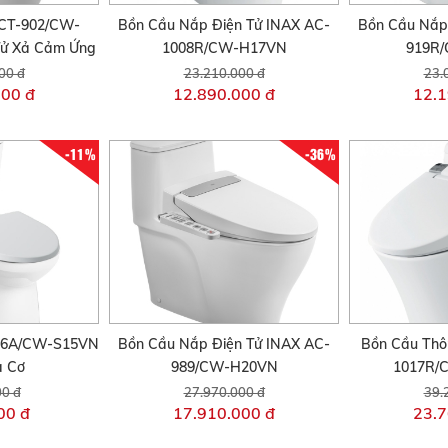
CT-902/CW-
Bồn Cầu Nắp Điện Tử INAX AC-
Bồn Cầu Nắp
ử Xả Cảm Ứng
1008R/CW-H17VN
919R
00 đ
23.210.000 đ
23.
000 đ
12.890.000 đ
12.1
-11%
-36%
306A/CW-S15VN
Bồn Cầu Nắp Điện Tử INAX AC-
Bồn Cầu Thô
a Cơ
989/CW-H20VN
1017R/
00 đ
27.970.000 đ
39.
00 đ
17.910.000 đ
23.7