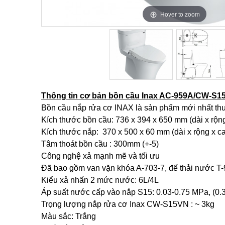
Hover to zoom
Hover to zoom
Thông tin cơ bản bồn cầu Inax AC-959A/CW-S1
Bồn cầu nắp rửa cơ INAX là sản phẩm mới nhất thu
Kích thước bồn cầu: 736 x 394 x 650 mm (dài x rộng
Kích thước nắp: 370 x 500 x 60 mm (dài x rộng x c
Tâm thoát bồn cầu : 300mm (+-5)
Công nghệ xả mạnh mẽ và tối ưu
Đã bao gồm van vặn khóa A-703-7, đế thải nước T
Kiểu xả nhấn 2 mức nước: 6L/4L
Áp suất nước cấp vào nắp S15: 0.03-0.75 MPa, (0.3
Trọng lượng nắp rửa cơ Inax CW-S15VN : ~ 3kg
Màu sắc: Trắng