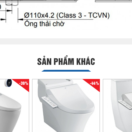
SẢN PHẨM KHÁC
-39%
-44%