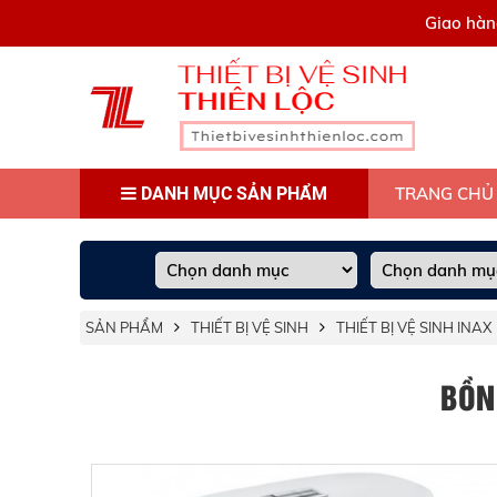
0909445903
Giao hàn
DANH MỤC SẢN PHẨM
TRANG CHỦ
SẢN PHẨM
THIẾT BỊ VỆ SINH
THIẾT BỊ VỆ SINH INAX
BỒN