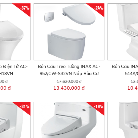
-37%
-24%
 Điện Tử AC-
Bồn Cầu Treo Tường INAX AC-
Bồn Cầu INA
H18VN
952/CW-S32VN Nắp Rửa Cơ
514A
00 đ
17.620.000 đ
12.
000 đ
13.430.000 đ
10.4
-31%
-19%