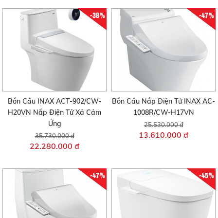
-38%
-47%
Bồn Cầu INAX ACT-902/CW-
Bồn Cầu Nắp Điện Tử INAX AC-
H20VN Nắp Điện Tử Xả Cảm
1008R/CW-H17VN
Ứng
25.530.000 đ
13.610.000 đ
35.730.000 đ
22.280.000 đ
-47%
-45%