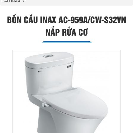
CẦU INAX
BỒN CẦU INAX AC-959A/CW-S32VN
NẮP RỬA CƠ