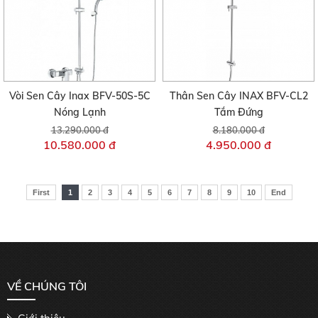
Vòi Sen Cây Inax BFV-50S-5C
Thân Sen Cây INAX BFV-CL2
Nóng Lạnh
Tắm Đứng
13.290.000 đ
8.180.000 đ
10.580.000 đ
4.950.000 đ
First
1
2
3
4
5
6
7
8
9
10
End
VỀ CHÚNG TÔI