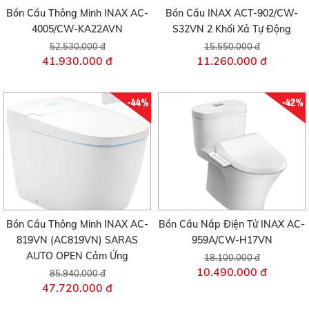
Bồn Cầu Thông Minh INAX AC-
Bồn Cầu INAX ACT-902/CW-
4005/CW-KA22AVN
S32VN 2 Khối Xả Tự Động
52.530.000 đ
15.550.000 đ
41.930.000 đ
11.260.000 đ
-44%
-42%
Bồn Cầu Thông Minh INAX AC-
Bồn Cầu Nắp Điện Tử INAX AC-
819VN (AC819VN) SARAS
959A/CW-H17VN
AUTO OPEN Cảm Ứng
18.100.000 đ
10.490.000 đ
85.940.000 đ
47.720.000 đ