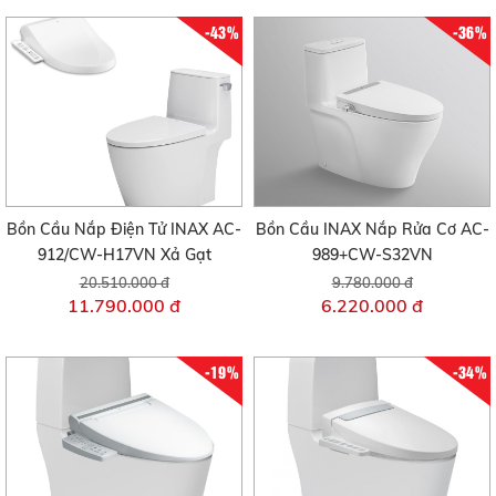
-43%
-36%
Bồn Cầu Nắp Điện Tử INAX AC-
Bồn Cầu INAX Nắp Rửa Cơ AC-
912/CW-H17VN Xả Gạt
989+CW-S32VN
20.510.000 đ
9.780.000 đ
11.790.000 đ
6.220.000 đ
-19%
-34%