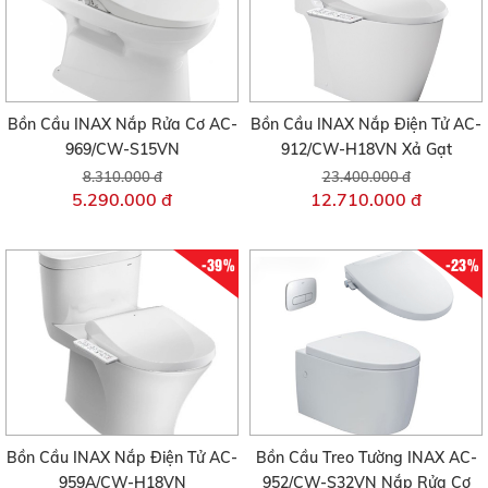
Bồn Cầu INAX Nắp Rửa Cơ AC-
Bồn Cầu INAX Nắp Điện Tử AC-
969/CW-S15VN
912/CW-H18VN Xả Gạt
8.310.000 đ
23.400.000 đ
5.290.000 đ
12.710.000 đ
-39%
-23%
Bồn Cầu INAX Nắp Điện Tử AC-
Bồn Cầu Treo Tường INAX AC-
959A/CW-H18VN
952/CW-S32VN Nắp Rửa Cơ