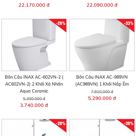
22.170.000 đ
22.090.000 đ
-29%
-33%
Bồn Cầu INAX AC-602VN-2 (
Bồn Cầu INAX AC-989VN
AC602VN-2) 2 Khối Xả Nhấn
(AC989VN) 1 Khối Nắp Êm
Aqua Ceramic
7.910.000 đ
5.290.000 đ
5.300.000 đ
3.740.000 đ
-20%
-39%