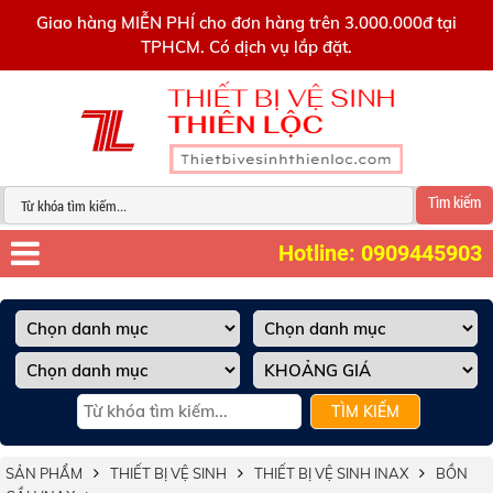
0909445903
Giao hàng MIỄN PHÍ cho đơn hàng trên 3.000.000đ tại
TPHCM. Có dịch vụ lắp đặt.
Tìm kiếm
Hotline: 0909445903
TÌM KIẾM
SẢN PHẨM
THIẾT BỊ VỆ SINH
THIẾT BỊ VỆ SINH INAX
BỒN