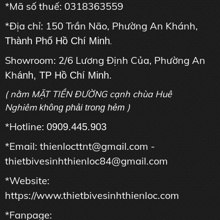
*Mã số thuế: 0318363559
*Địa chỉ: 150 Trần Não, Phường An Khánh,
Thành Phố Hồ Chí Minh
.
Showroom: 2/6 Lương Định Của, Phường An
Kh
ánh, TP Hồ Chí Minh.
( nằm MẶT TIỀN ĐƯỜNG cạnh chùa Huê
Nghiêm
)
không phải trong hẻm
*Hotline:
0909.445.903
*Email: thienlocttnt@gmail.com -
thietbivesinhthienloc84@gmail.com
*Website:
https://www.thietbivesinhthienloc.com
*Fanpage: