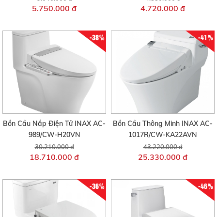
5.750.000 đ
4.720.000 đ
-38%
-41%
Bồn Cầu Nắp Điện Tử INAX AC-
Bồn Cầu Thông Minh INAX AC-
989/CW-H20VN
1017R/CW-KA22AVN
30.210.000 đ
43.220.000 đ
18.710.000 đ
25.330.000 đ
-36%
-46%