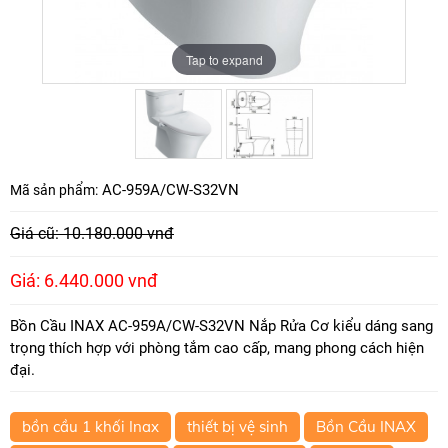
Tap to expand
Tap to expand
AC-959A/CW-S32VN
Mã sản phẩm:
Giá cũ: 10.180.000 vnđ
Giá: 6.440.000 vnđ
Bồn Cầu INAX AC-959A/CW-S32VN Nắp Rửa Cơ kiểu dáng sang
trọng thích hợp với phòng tắm cao cấp, mang phong cách hiện
đại.
bồn cầu 1 khối Inax
thiết bị vệ sinh
Bồn Cầu INAX