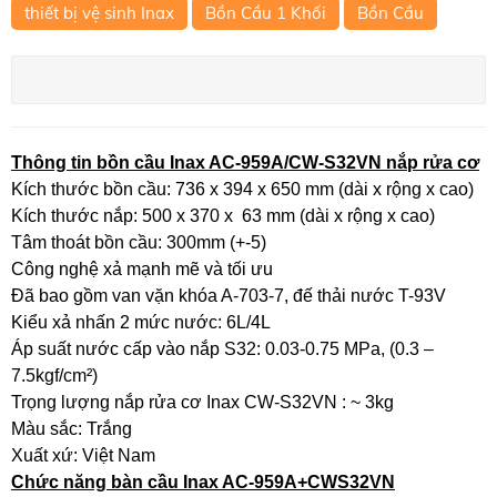
thiết bị vệ sinh Inax
Bồn Cầu 1 Khối
Bồn Cầu
Thông tin bồn cầu Inax AC-959A/CW-S32VN nắp rửa cơ
Kích thước bồn cầu: 736 x 394 x 650 mm (dài x rộng x cao)
Kích thước nắp: 500 x 370 x 63 mm (dài x rộng x cao)
Tâm thoát bồn cầu: 300mm (+-5)
Công nghệ xả mạnh mẽ và tối ưu
Đã bao gồm van vặn khóa A-703-7, đế thải nước T-93V
Kiểu xả nhấn 2 mức nước: 6L/4L
Áp suất nước cấp vào nắp S32: 0.03-0.75 MPa, (0.3 –
7.5kgf/cm²)
Trọng lượng nắp rửa cơ Inax CW-S32VN : ~ 3kg
Màu sắc: Trắng
Xuất xứ: Việt Nam
Chức năng bàn cầu Inax AC-959A+CWS32VN