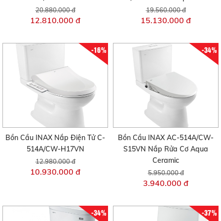
20.880.000 đ
19.560.000 đ
12.810.000 đ
15.130.000 đ
-16%
-34%
Bồn Cầu INAX Nắp Điện Tử C-
Bồn Cầu INAX AC-514A/CW-
514A/CW-H17VN
S15VN Nắp Rửa Cơ Aqua
Ceramic
12.980.000 đ
10.930.000 đ
5.950.000 đ
3.940.000 đ
-34%
-37%