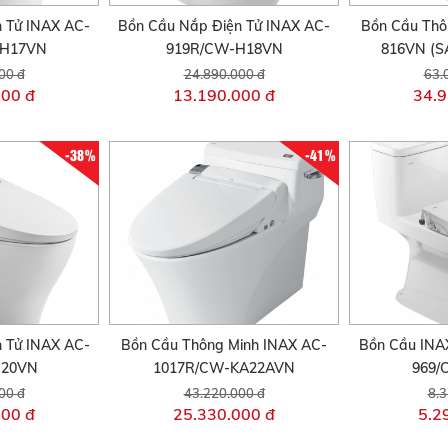
 Tử INAX AC-
Bồn Cầu Nắp Điện Tử INAX AC-
Bồn Cầu Thô
-H17VN
919R/CW-H18VN
816VN (S
00 đ
24.890.000 đ
63.
000 đ
13.190.000 đ
34.9
-38%
-41%
 Tử INAX AC-
Bồn Cầu Thông Minh INAX AC-
Bồn Cầu INA
H20VN
1017R/CW-KA22AVN
969/
00 đ
43.220.000 đ
8.3
000 đ
25.330.000 đ
5.2