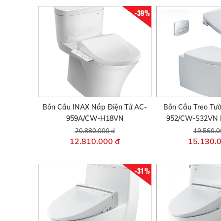
-39%
Bồn Cầu INAX Nắp Điện Tử AC-
Bồn Cầu Treo Tư
959A/CW-H18VN
952/CW-S32VN 
20.880.000 đ
19.560.0
12.810.000 đ
15.130.
-31%