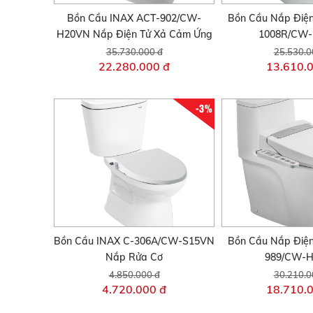
Bồn Cầu INAX ACT-902/CW-
Bồn Cầu Nắp Điện
H20VN Nắp Điện Tử Xả Cảm Ứng
1008R/CW
35.730.000 đ
25.530.0
22.280.000 đ
13.610.
-3%
Bồn Cầu INAX C-306A/CW-S15VN
Bồn Cầu Nắp Điện
Nắp Rửa Cơ
989/CW-
4.850.000 đ
30.210.0
4.720.000 đ
18.710.