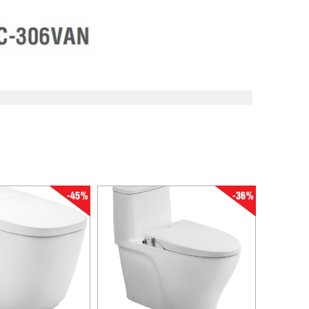
-45%
-36%