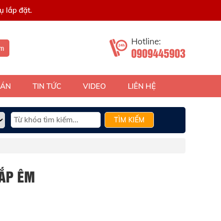
 lắp đặt.
Hotline:
ếm
0909445903
 ÁN
TIN TỨC
VIDEO
LIÊN HỆ
TÌM KIẾM
NẮP ÊM