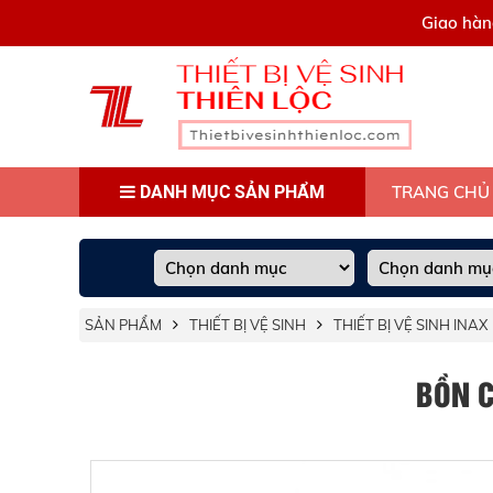
0909445903
Giao hàn
DANH MỤC SẢN PHẨM
TRANG CHỦ
SẢN PHẨM
THIẾT BỊ VỆ SINH
THIẾT BỊ VỆ SINH INAX
BỒN C