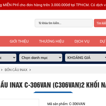
g MIỄN PHÍ cho đơn hàng trên 3.000.000đ tại TPHCM. Có dịch vụ
Tìm ki
GIỚI THIỆU
THƯƠNG HIỆU
DỊCH VỤ
DỰ
BỒN CẦU INAX
ẦU INAX C-306VAN (C306VAN)2 KHỐI 
C-306VAN
Mã sản phẩm: