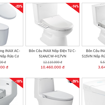
-23%
-14%
ờng INAX AC-
Bồn Cầu INAX Nắp Điện Tử C-
Bồn Cầu IN
Nắp Rửa Cơ
514A/CW-H17VN
S15VN Nắp Rử
00 đ
12.110.000 đ
5.5
000 đ
10.460.000 đ
3.6
-19%
-26%