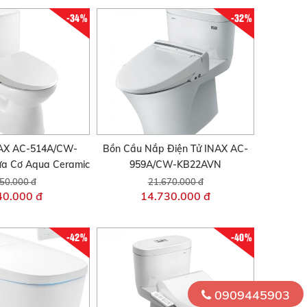
-34%
-32%
AX AC-514A/CW-
Bồn Cầu Nắp Điện Tử INAX AC-
a Cơ Aqua Ceramic
959A/CW-KB22AVN
50.000 đ
21.670.000 đ
40.000 đ
14.730.000 đ
-42%
-40%
0909445903