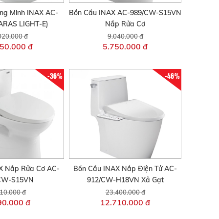
ng Minh INAX AC-
Bồn Cầu INAX AC-989/CW-S15VN
ARAS LIGHT-E)
Nắp Rửa Cơ
020.000 đ
9.040.000 đ
50.000 đ
5.750.000 đ
-36%
-46%
X Nắp Rửa Cơ AC-
Bồn Cầu INAX Nắp Điện Tử AC-
CW-S15VN
912/CW-H18VN Xả Gạt
10.000 đ
23.400.000 đ
90.000 đ
12.710.000 đ