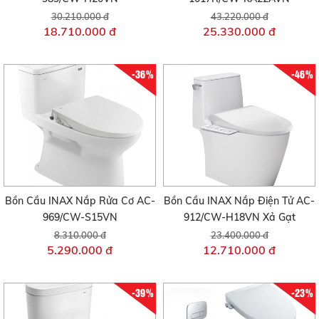
30.210.000 đ
43.220.000 đ
18.710.000 đ
25.330.000 đ
-36%
-46%
Bồn Cầu INAX Nắp Rửa Cơ AC-
Bồn Cầu INAX Nắp Điện Tử AC-
969/CW-S15VN
912/CW-H18VN Xả Gạt
8.310.000 đ
23.400.000 đ
5.290.000 đ
12.710.000 đ
-39%
-23%