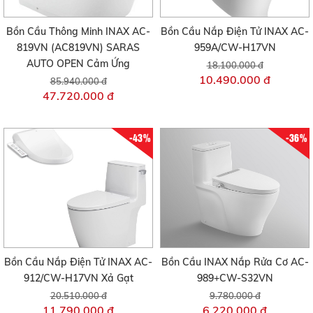
Bồn Cầu Thông Minh INAX AC-
Bồn Cầu Nắp Điện Tử INAX AC-
819VN (AC819VN) SARAS
959A/CW-H17VN
AUTO OPEN Cảm Ứng
18.100.000 đ
10.490.000 đ
85.940.000 đ
47.720.000 đ
-43%
-36%
Bồn Cầu Nắp Điện Tử INAX AC-
Bồn Cầu INAX Nắp Rửa Cơ AC-
912/CW-H17VN Xả Gạt
989+CW-S32VN
20.510.000 đ
9.780.000 đ
11.790.000 đ
6.220.000 đ