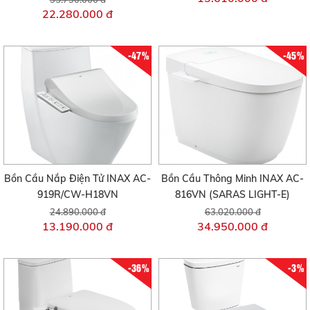
22.280.000 đ
-47%
-45%
Bồn Cầu Nắp Điện Tử INAX AC-
Bồn Cầu Thông Minh INAX AC-
919R/CW-H18VN
816VN (SARAS LIGHT-E)
24.890.000 đ
63.020.000 đ
13.190.000 đ
34.950.000 đ
-36%
-3%