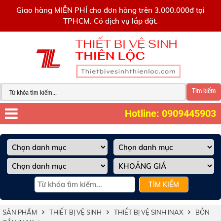
0909445903
Giao hàng MIỄN PHÍ cho đơn hàng trên 3.000.000đ tại
TPHCM. Có dịch vụ lắp đặt.
Tìm kiếm
Hotline: 0909445903
TÌM KIẾM
SẢN PHẨM
THIẾT BỊ VỆ SINH
THIẾT BỊ VỆ SINH INAX
BỒN