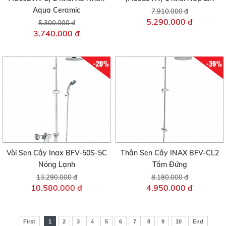
Aqua Ceramic
7.910.000 đ
5.290.000 đ
5.300.000 đ
3.740.000 đ
-20%
-39%
Vòi Sen Cây Inax BFV-50S-5C
Thân Sen Cây INAX BFV-CL2
Nóng Lạnh
Tắm Đứng
13.290.000 đ
8.180.000 đ
10.580.000 đ
4.950.000 đ
First
1
2
3
4
5
6
7
8
9
10
End