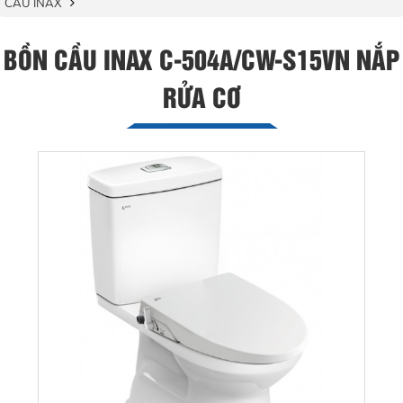
CẦU INAX
BỒN CẦU INAX C-504A/CW-S15VN NẮP
RỬA CƠ