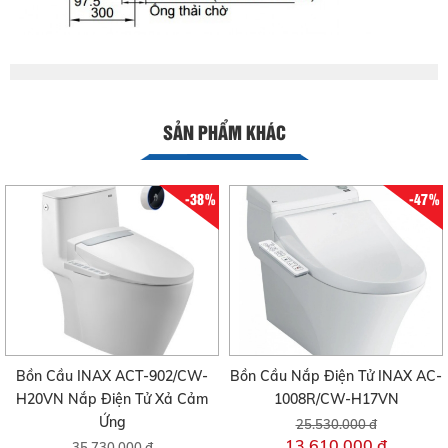
SẢN PHẨM KHÁC
-38%
-47%
Bồn Cầu INAX ACT-902/CW-
Bồn Cầu Nắp Điện Tử INAX AC-
H20VN Nắp Điện Tử Xả Cảm
1008R/CW-H17VN
Ứng
25.530.000 đ
13.610.000 đ
35.730.000 đ