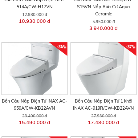
514A/CW-H17VN
S15VN Nắp Rửa Cơ Aqua
Ceramic
12.980.000 đ
10.930.000 đ
5.950.000 đ
3.940.000 đ
-34%
-37%
Bồn Cầu Nắp Điện Tử INAX AC-
Bồn Cầu Nắp Điện Tử 1 khối
959A/CW-KB22AVN
INAX AC-919R/CW-KB22AVN
23.400.000 đ
27.930.000 đ
15.490.000 đ
17.480.000 đ