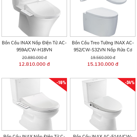
Bồn Cầu INAX Nắp Điện Tử AC-
Bồn Cầu Treo Tường INAX AC-
959A/CW-H18VN
952/CW-S32VN Nắp Rửa Cơ
20.880.000 đ
19.560.000 đ
12.810.000 đ
15.130.000 đ
-16%
-34%
Bồn Cầu INAX Nắp Điện Tử C-
Bồn Cầu INAX AC-514A/CW-