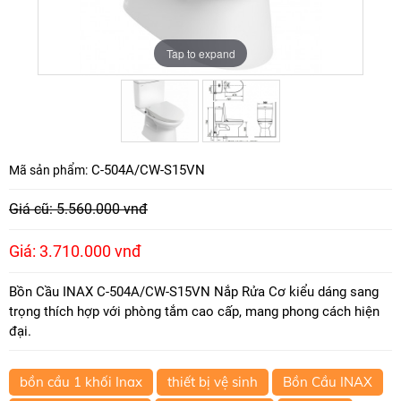
Tap to expand
Tap to expand
C-504A/CW-S15VN
Mã sản phẩm:
Giá cũ: 5.560.000 vnđ
Giá: 3.710.000 vnđ
Bồn Cầu INAX C-504A/CW-S15VN Nắp Rửa Cơ kiểu dáng sang
trọng thích hợp với phòng tắm cao cấp, mang phong cách hiện
đại.
bồn cầu 1 khối Inax
thiết bị vệ sinh
Bồn Cầu INAX