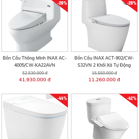
-20%
-28%
Bồn Cầu Thông Minh INAX AC-
Bồn Cầu INAX ACT-902/CW-
4005/CW-KA22AVN
S32VN 2 Khối Xả Tự Động
52.530.000 đ
15.550.000 đ
41.930.000 đ
11.260.000 đ
-44%
-42%