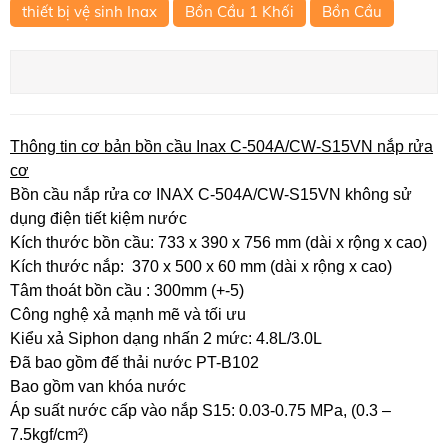
thiết bị vệ sinh Inax
Bồn Cầu 1 Khối
Bồn Cầu
Thông tin cơ bản bồn cầu Inax C-504A/CW-S15VN nắp rửa
cơ
Bồn cầu nắp rửa cơ INAX C-504A/CW-S15VN không sử
dụng điện tiết kiệm nước
Kích thước bồn cầu: 733 x 390 x 756 mm (dài x rộng x cao)
Kích thước nắp: 370 x 500 x 60 mm (dài x rộng x cao)
Tâm thoát bồn cầu : 300mm (+-5)
Công nghệ xả mạnh mẽ và tối ưu
Kiểu xả Siphon dạng nhấn 2 mức: 4.8L/3.0L
Đã bao gồm đế thải nước PT-B102
Bao gồm van khóa nước
Áp suất nước cấp vào nắp S15: 0.03-0.75 MPa, (0.3 –
7.5kgf/cm²)