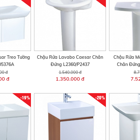
ar Treo Tường
Chậu Rửa Lavabo Caesar Chân
Chậu Rửa M
05376A
Đứng L2360/P2437
Chân Đứng
00 đ
1.540.000 đ
8.7
00 đ
1.350.000 đ
7.5
-19%
-20%