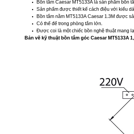
Bồn tắm Caesar MT5133A là sản phẩm bồn tắm
Sản phẩm được thiết kế cách điệu với kiểu dá
Bồn tắm nằm MT5133A Caesar 1.3M được sản 
Có thể để trong phòng tắm lớn.
Được coi là một chiếc bồn nghệ thuật mang lạ
Bản vẽ kỹ thuật bồn tắm góc Caesar MT5133A 