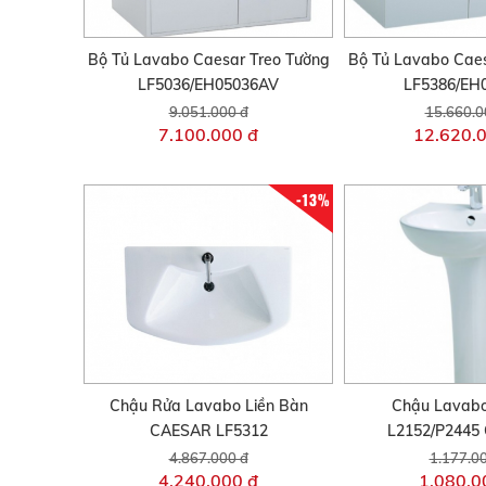
Bộ Tủ Lavabo Caesar Treo Tường
Bộ Tủ Lavabo Caes
LF5036/EH05036AV
LF5386/EH
9.051.000 đ
15.660.0
7.100.000 đ
12.620.
-13%
Chậu Rửa Lavabo Liền Bàn
Chậu Lavabo
CAESAR LF5312
L2152/P2445 
4.867.000 đ
1.177.0
4.240.000 đ
1.080.0