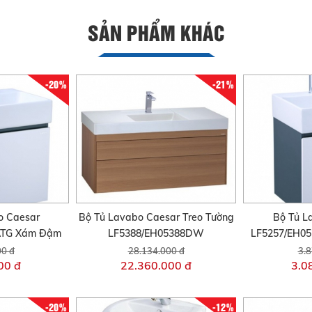
SẢN PHẨM KHÁC
-20%
-21%
o Caesar
Bộ Tủ Lavabo Caesar Treo Tường
Bộ Tủ L
ATG Xám Đậm
LF5388/EH05388DW
LF5257/EH0
00 đ
28.134.000 đ
3.8
00 đ
22.360.000 đ
3.0
-20%
-12%