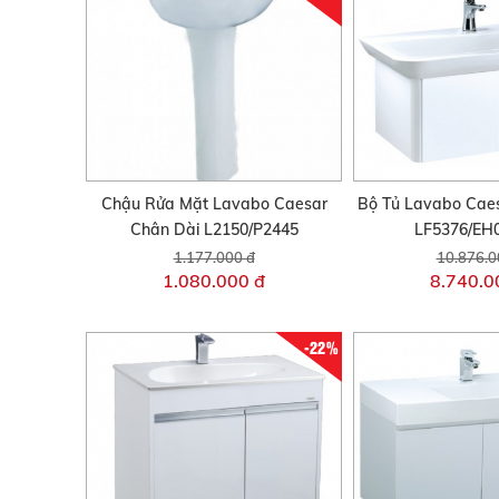
Chậu Rửa Mặt Lavabo Caesar
Bộ Tủ Lavabo Caes
Chân Dài L2150/P2445
LF5376/EH
1.177.000 đ
10.876.0
1.080.000 đ
8.740.0
-22%