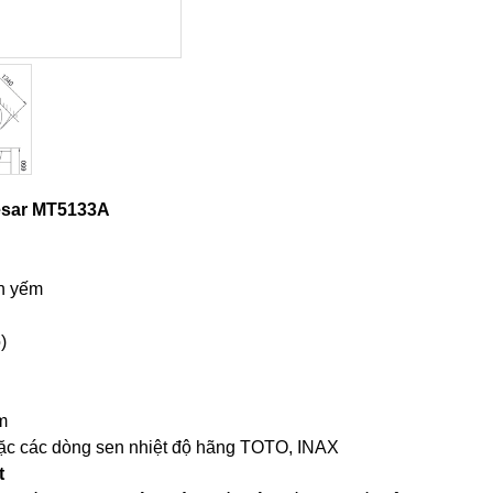
esar MT5133A
ân yếm
)
m
ặc các dòng sen nhiệt độ hãng TOTO, INAX
t