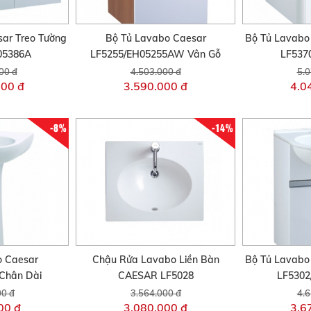
ar Treo Tường
Bộ Tủ Lavabo Caesar
Bộ Tủ Lavabo
05386A
LF5255/EH05255AW Vân Gỗ
LF537
00 đ
4.503.000 đ
5.0
000 đ
3.590.000 đ
4.0
-8%
-14%
 Caesar
Chậu Rửa Lavabo Liền Bàn
Bộ Tủ Lavabo
Chân Dài
CAESAR LF5028
LF5302
00 đ
3.564.000 đ
4.6
00 đ
3.080.000 đ
3.6