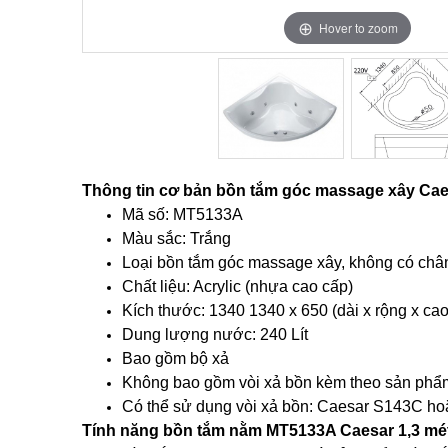
Hover to zoom
Hover to zoom
Thông tin cơ bản bồn tắm góc massage xây Ca
Mã số: MT5133A
Màu sắc: Trắng
Loại bồn tắm góc massage xây, không có ch
Chất liệu: Acrylic (nhựa cao cấp)
Kích thước: 1340 1340 x 650 (dài x rộng x cao
Dung lượng nước: 240 Lít
Bao gồm bộ xả
Không bao gồm vòi xả bồn kèm theo sản phẩ
Có thể sử dụng vòi xả bồn: Caesar S143C ho
Tính năng bồn tắm nằm MT5133A Caesar 1,3 mé