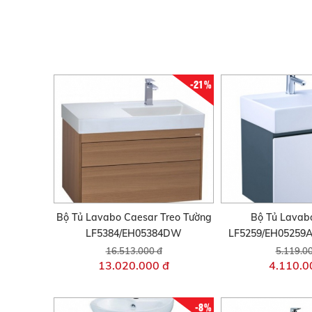
-21%
Bộ Tủ Lavabo Caesar Treo Tường
Bộ Tủ Lavab
LF5384/EH05384DW
LF5259/EH05259
16.513.000 đ
5.119.0
13.020.000 đ
4.110.0
-8%