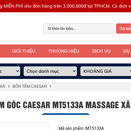
g MIỄN PHÍ cho đơn hàng trên 3.000.000đ tại TPHCM. Có dịch vụ
Tìm ki
GIỚI THIỆU
THƯƠNG HIỆU
DỊCH VỤ
DỰ
SAR
BỒN TẮM CAESAR
M GÓC CAESAR MT5133A MASSAGE XÂ
MT5133A
Mã sản phẩm: