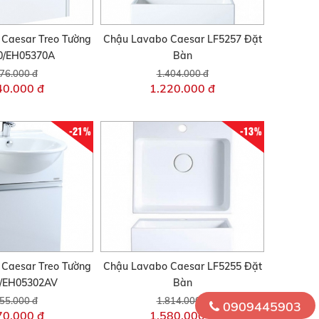
 Caesar Treo Tường
Chậu Lavabo Caesar LF5257 Đặt
0/EH05370A
Bàn
76.000 đ
1.404.000 đ
40.000 đ
1.220.000 đ
-21%
-13%
 Caesar Treo Tường
Chậu Lavabo Caesar LF5255 Đặt
/EH05302AV
Bàn
55.000 đ
1.814.000 đ
0909445903
70.000 đ
1.580.000 đ