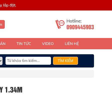
 lắp đặt.
Hotline:
ếm
0909445903
 ÁN
TIN TỨC
VIDEO
LIÊN HỆ
TÌM KIẾM
Y 1.34M