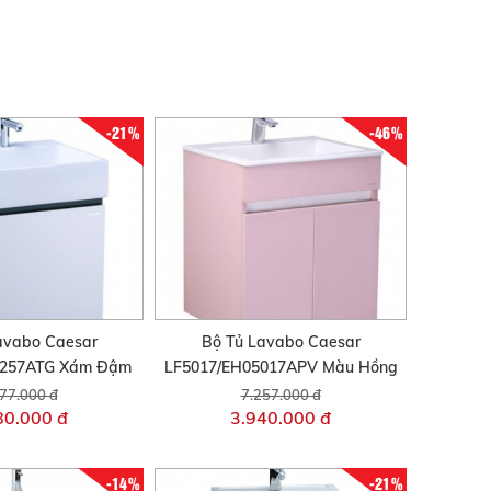
-21%
-46%
avabo Caesar
Bộ Tủ Lavabo Caesar
5257ATG Xám Đậm
LF5017/EH05017APV Màu Hồng
77.000 đ
7.257.000 đ
80.000 đ
3.940.000 đ
-14%
-21%