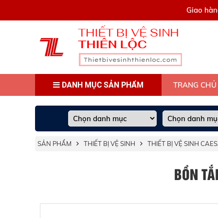
0909445903
Giao hàn
DANH MỤC SẢN PHẨM
TRANG CHỦ
SẢN PHẨM
THIẾT BỊ VỆ SINH
THIẾT BỊ VỆ SINH CAE
BỒN TẮ