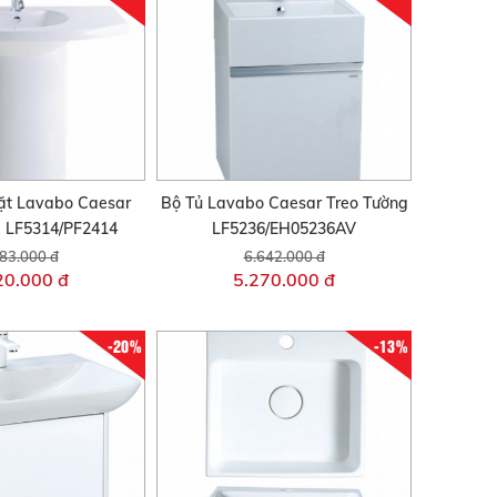
ặt Lavabo Caesar
Bộ Tủ Lavabo Caesar Treo Tường
 LF5314/PF2414
LF5236/EH05236AV
83.000 đ
6.642.000 đ
20.000 đ
5.270.000 đ
-20%
-13%