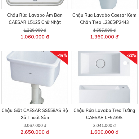
Chậu Rửa Lavabo Âm Bàn
Chậu Rửa Lavabo Caesar Kèm
CAESAR L5125 Chữ Nhật
Chân Treo L2365/P2443
1.220.000 đ
1.685.000 đ
1.060.000 đ
1.360.000 đ
-14%
-22%
Chậu Giặt CAESAR SS558AS Bộ
Chậu Rửa Lavabo Treo Tường
Xả Thoát Sàn
CAESAR LF5239S
3.067.000 đ
2.041.000 đ
2.650.000 đ
1.600.000 đ