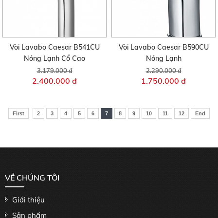
Vòi Lavabo Caesar B541CU
Vòi Lavabo Caesar B590CU
Nóng Lạnh Cổ Cao
Nóng Lạnh
3.179.000 đ
2.290.000 đ
2.400.000 đ
1.750.000 đ
First
2
3
4
5
6
7
8
9
10
11
12
End
VỀ CHÚNG TÔI
Giới thiệu
Sản phẩm