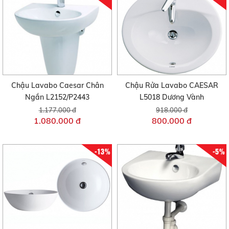
Chậu Lavabo Caesar Chân
Chậu Rửa Lavabo CAESAR
Ngắn L2152/P2443
L5018 Dương Vành
1.177.000 đ
918.000 đ
1.080.000 đ
800.000 đ
-13%
-5%