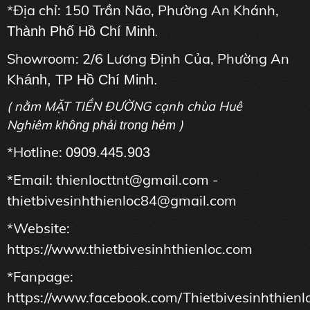
*Địa chỉ: 150 Trần Não, Phường An Khánh,
Thành Phố Hồ Chí Minh
.
Showroom: 2/6 Lương Định Của, Phường An
Kh
ánh, TP Hồ Chí Minh.
( nằm MẶT TIỀN ĐƯỜNG cạnh chùa Huê
Nghiêm
)
không phải trong hẻm
*Hotline:
0909.445.903
*Email: thienlocttnt@gmail.com -
thietbivesinhthienloc84@gmail.com
*Website:
https://www.thietbivesinhthienloc.com
*Fanpage:
https://www.facebook.com/Thietbivesinhthienl