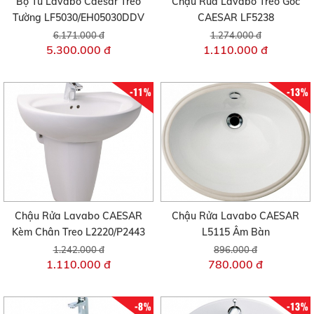
Bộ Tủ Lavabo Caesar Treo
Chậu Rửa Lavabo Treo Góc
Tường LF5030/EH05030DDV
CAESAR LF5238
6.171.000 đ
1.274.000 đ
5.300.000 đ
1.110.000 đ
-11%
-13%
Chậu Rửa Lavabo CAESAR
Chậu Rửa Lavabo CAESAR
Kèm Chân Treo L2220/P2443
L5115 Âm Bàn
1.242.000 đ
896.000 đ
1.110.000 đ
780.000 đ
-8%
-13%