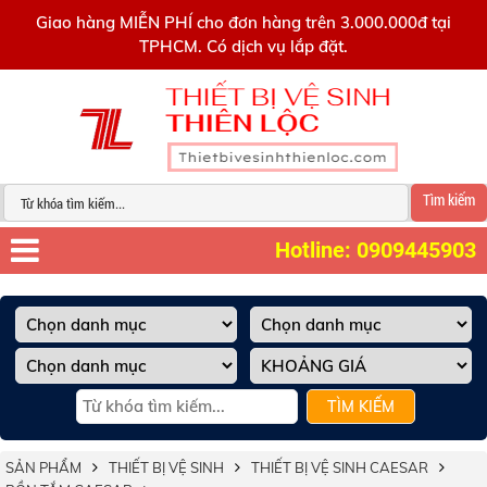
0909445903
Giao hàng MIỄN PHÍ cho đơn hàng trên 3.000.000đ tại
TPHCM. Có dịch vụ lắp đặt.
Tìm kiếm
Hotline: 0909445903
TÌM KIẾM
SẢN PHẨM
THIẾT BỊ VỆ SINH
THIẾT BỊ VỆ SINH CAESAR