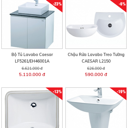
-23%
-6%
Bộ Tủ Lavabo Caesar
Chậu Rửa Lavabo Treo Tường
LF5261/EH46001A
CAESAR L2150
6.621.000 đ
626.000 đ
5.110.000 đ
590.000 đ
-13%
-19%