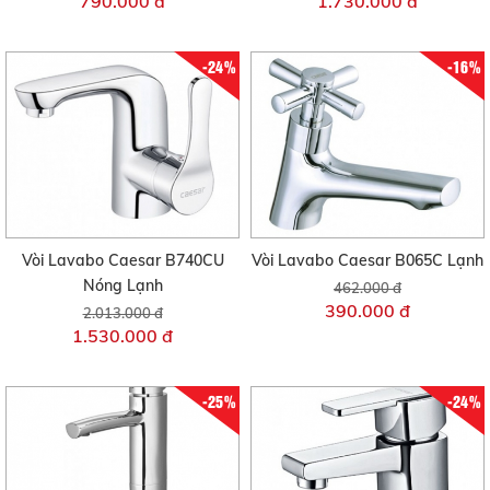
790.000 đ
1.730.000 đ
-24%
-16%
Vòi Lavabo Caesar B740CU
Vòi Lavabo Caesar B065C Lạnh
Nóng Lạnh
462.000 đ
390.000 đ
2.013.000 đ
1.530.000 đ
-25%
-24%