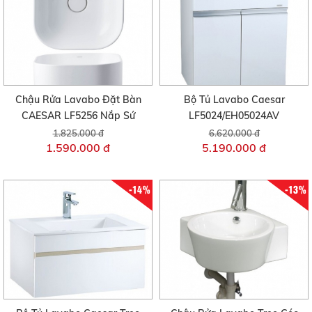
Chậu Rửa Lavabo Đặt Bàn
Bộ Tủ Lavabo Caesar
CAESAR LF5256 Nắp Sứ
LF5024/EH05024AV
1.825.000 đ
6.620.000 đ
1.590.000 đ
5.190.000 đ
-14%
-13%