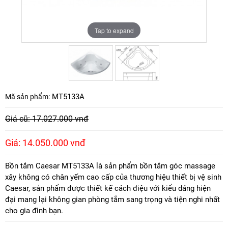
Tap to expand
Tap to expand
MT5133A
Mã sản phẩm:
Giá cũ: 17.027.000 vnđ
Giá: 14.050.000 vnđ
Bồn tắm Caesar MT5133A là sản phẩm bồn tắm góc massage
xây không có chân yếm cao cấp của thương hiệu thiết bị vệ sinh
Caesar, sản phẩm được thiết kế cách điệu với kiểu dáng hiện
đại mang lại không gian phòng tắm sang trọng và tiện nghi nhất
cho gia đình bạn.