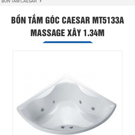
BỒN TẮM CAESAR
BỒN TẮM GÓC CAESAR MT5133A
MASSAGE XÂY 1.34M