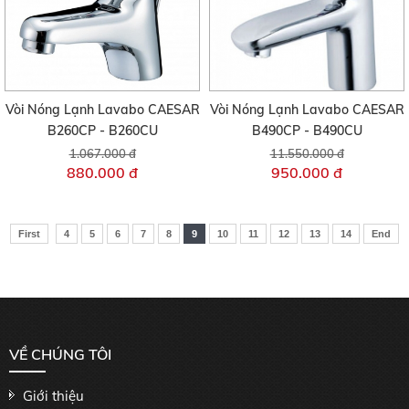
Vòi Nóng Lạnh Lavabo CAESAR
Vòi Nóng Lạnh Lavabo CAESAR
B260CP - B260CU
B490CP - B490CU
1.067.000 đ
11.550.000 đ
880.000 đ
950.000 đ
First
4
5
6
7
8
9
10
11
12
13
14
End
VỀ CHÚNG TÔI
Giới thiệu