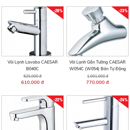
-26%
-23%
Vòi Lạnh Lavabo CAESAR
Vòi Lạnh Gắn Tường CAESAR
B040C
W054C (W054) Bán Tự Động
825.000 đ
1.001.000 đ
610.000 đ
770.000 đ
-22%
-24%