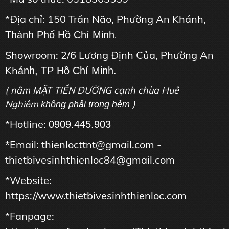
*Địa chỉ: 150 Trần Não, Phường An Khánh,
Thành Phố Hồ Chí Minh
.
Showroom: 2/6 Lương Định Của, Phường An
Kh
ánh, TP Hồ Chí Minh.
( nằm MẶT TIỀN ĐƯỜNG cạnh chùa Huê
Nghiêm
)
không phải trong hẻm
*Hotline:
0909.445.903
*Email: thienlocttnt@gmail.com -
thietbivesinhthienloc84@gmail.com
*Website:
https://www.thietbivesinhthienloc.com
*Fanpage: