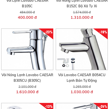
Vòi Lạnh Lavabo CAESAR
Vòi Nóng Lạnh Lavabo CAESAR
B105C
B152C Bộ Xả Ty Xi
484.000 đ
1.574.000 đ
400.000 đ
1.310.000 đ
-23%
-19%
Vòi Nóng Lạnh Lavabo CAESAR
Vòi Lavabo CAESAR B054CU
B305CU (B305C)
Lạnh Bán Tự Động
2.101.000 đ
1.265.000 đ
1.610.000 đ
1.030.000 đ
-13%
-24%