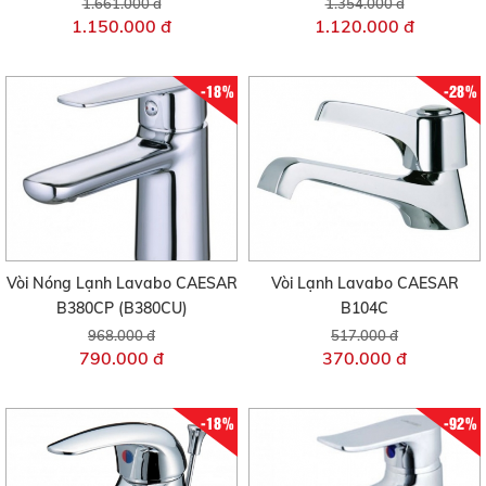
1.661.000 đ
1.354.000 đ
1.150.000 đ
1.120.000 đ
-18%
-28%
Vòi Nóng Lạnh Lavabo CAESAR
Vòi Lạnh Lavabo CAESAR
B380CP (B380CU)
B104C
968.000 đ
517.000 đ
790.000 đ
370.000 đ
-18%
-92%