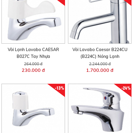
Vòi Lạnh Lavabo CAESAR
Vòi Lavabo Caesar B224CU
B027C Tay Nhựa
(B224C) Nóng Lạnh
264.000 đ
2.244.000 đ
230.000 đ
1.700.000 đ
-13%
-24%