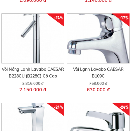
-24%
-17%
Vòi Nóng Lạnh Lavabo CAESAR
Vòi Lạnh Lavabo CAESAR
B228CU (B228C) Cổ Cao
B109C
2.816.000 đ
759.000 đ
2.150.000 đ
630.000 đ
-24%
-24%