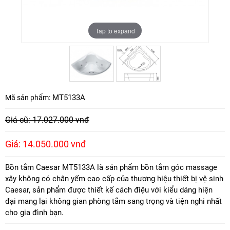
Tap to expand
Tap to expand
MT5133A
Mã sản phẩm:
Giá cũ: 17.027.000 vnđ
Giá: 14.050.000 vnđ
Bồn tắm Caesar MT5133A là sản phẩm bồn tắm góc massage
xây không có chân yếm cao cấp của thương hiệu thiết bị vệ sinh
Caesar, sản phẩm được thiết kế cách điệu với kiểu dáng hiện
đại mang lại không gian phòng tắm sang trọng và tiện nghi nhất
cho gia đình bạn.