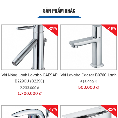
SẢN PHẨM KHÁC
-24%
-19%
Vòi Nóng Lạnh Lavabo CAESAR
Vòi Lavabo Caesar B076C Lạnh
B229CU (B229C)
616.000 đ
500.000 đ
2.233.000 đ
1.700.000 đ
-17%
-25%