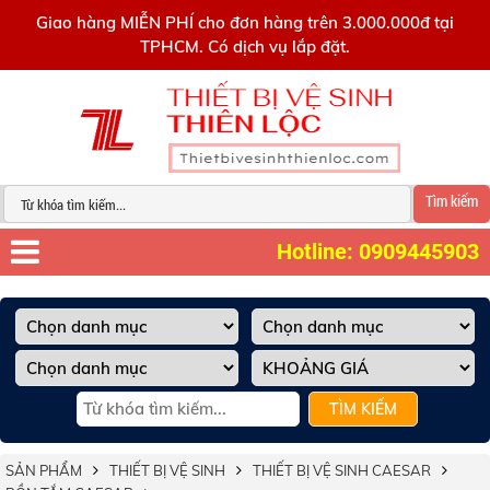
0909445903
Giao hàng MIỄN PHÍ cho đơn hàng trên 3.000.000đ tại
TPHCM. Có dịch vụ lắp đặt.
Tìm kiếm
Hotline: 0909445903
TÌM KIẾM
SẢN PHẨM
THIẾT BỊ VỆ SINH
THIẾT BỊ VỆ SINH CAESAR