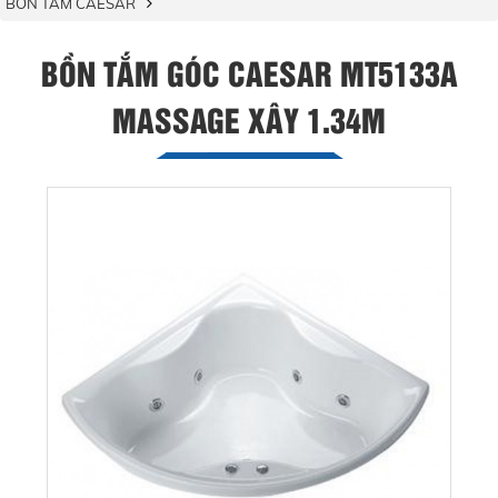
BỒN TẮM CAESAR
BỒN TẮM GÓC CAESAR MT5133A
MASSAGE XÂY 1.34M