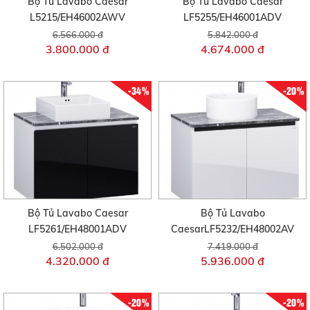
Bộ Tủ Lavabo Caesar
Bộ Tủ Lavabo Caesar
L5215/EH46002AWV
LF5255/EH46001ADV
6.566.000 đ
5.842.000 đ
3.800.000 đ
4.674.000 đ
-34%
-20%
Bộ Tủ Lavabo Caesar
Bộ Tủ Lavabo
LF5261/EH48001ADV
CaesarLF5232/EH48002AV
6.502.000 đ
7.419.000 đ
4.320.000 đ
5.936.000 đ
-20%
-20%