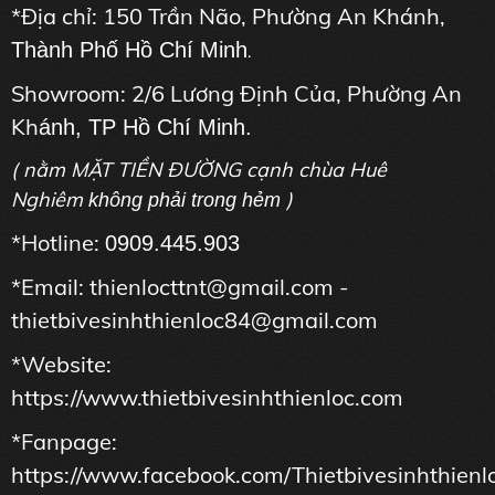
*Địa chỉ: 150 Trần Não, Phường An Khánh,
Thành Phố Hồ Chí Minh
.
Showroom: 2/6 Lương Định Của, Phường An
Kh
ánh, TP Hồ Chí Minh.
( nằm MẶT TIỀN ĐƯỜNG cạnh chùa Huê
Nghiêm
)
không phải trong hẻm
*Hotline:
0909.445.903
*Email: thienlocttnt@gmail.com -
thietbivesinhthienloc84@gmail.com
*Website:
https://www.thietbivesinhthienloc.com
*Fanpage:
https://www.facebook.com/Thietbivesinhthienl