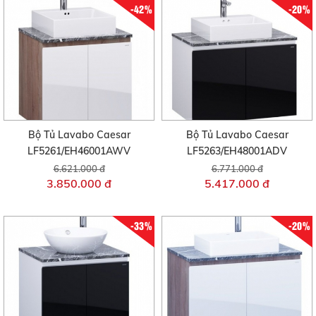
-42%
-20%
Bộ Tủ Lavabo Caesar
Bộ Tủ Lavabo Caesar
LF5261/EH46001AWV
LF5263/EH48001ADV
6.621.000 đ
6.771.000 đ
3.850.000 đ
5.417.000 đ
-33%
-20%