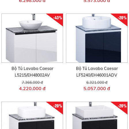
6.298.000 đ
5.573.000 đ
-43%
-20%
Bộ Tủ Lavabo Caesar
Bộ Tủ Lavabo Caesar
L5215/EH48002AV
LF5240/EH46001ADV
7.366.000 đ
6.321.000 đ
4.220.000 đ
5.057.000 đ
-20%
-20%