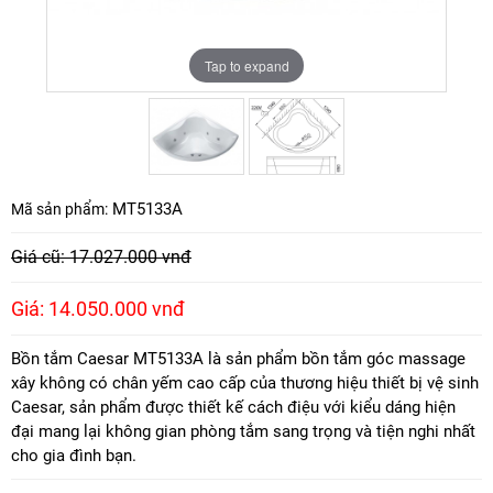
Tap to expand
Tap to expand
MT5133A
Mã sản phẩm:
Giá cũ: 17.027.000 vnđ
Giá: 14.050.000 vnđ
Bồn tắm Caesar MT5133A là sản phẩm bồn tắm góc massage
xây không có chân yếm cao cấp của thương hiệu thiết bị vệ sinh
Caesar, sản phẩm được thiết kế cách điệu với kiểu dáng hiện
đại mang lại không gian phòng tắm sang trọng và tiện nghi nhất
cho gia đình bạn.