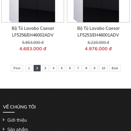
Bộ Tủ Lavabo Caesar
Bộ Tủ Lavabo Caesar
LF5256/EH46002ADV
LF5253/EH46001ADV
5.853.000 đ
6.220.000 đ
4.683.000 đ
4.976.000 đ
First
1
2
3
4
5
6
7
8
9
10
End
VỀ CHÚNG TÔI
Giới thiệu
Sản phẩm