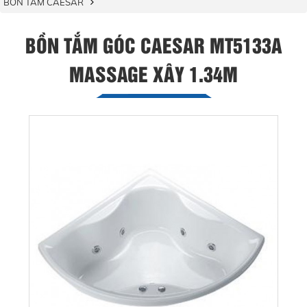
BỒN TẮM CAESAR
BỒN TẮM GÓC CAESAR MT5133A
MASSAGE XÂY 1.34M