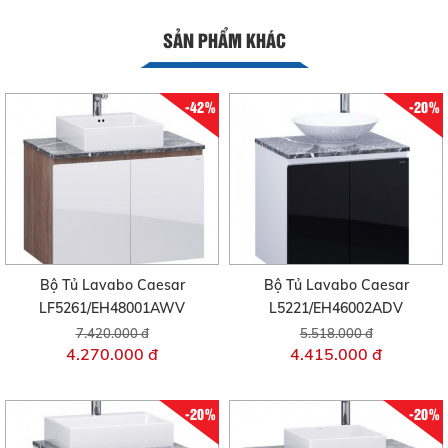
SẢN PHẨM KHÁC
-42%
-20%
Bộ Tủ Lavabo Caesar
Bộ Tủ Lavabo Caesar
LF5261/EH48001AWV
L5221/EH46002ADV
7.420.000 đ
5.518.000 đ
4.270.000 đ
4.415.000 đ
-20%
-20%