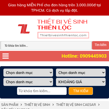
0909445903
Giao hàng MIỄN PHÍ cho đơn hàng trên 3.000.000đ tại
TPHCM. Có dịch vụ lắp đặt.
Tìm kiếm
Hotline: 0909445903
TÌM KIẾM
SẢN PHẨM
THIẾT BỊ VỆ SINH
THIẾT BỊ VỆ SINH CAESAR