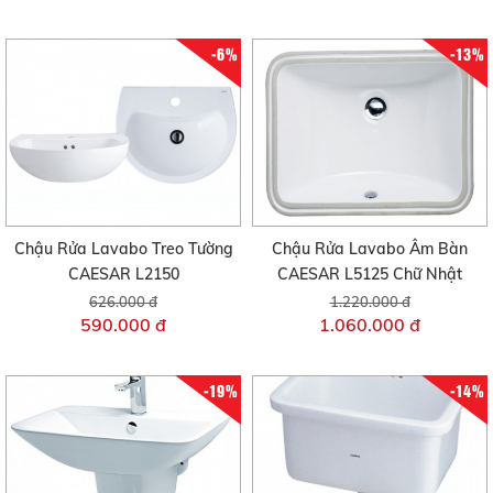
-6%
-13%
Chậu Rửa Lavabo Treo Tường
Chậu Rửa Lavabo Âm Bàn
CAESAR L2150
CAESAR L5125 Chữ Nhật
626.000 đ
1.220.000 đ
590.000 đ
1.060.000 đ
-19%
-14%