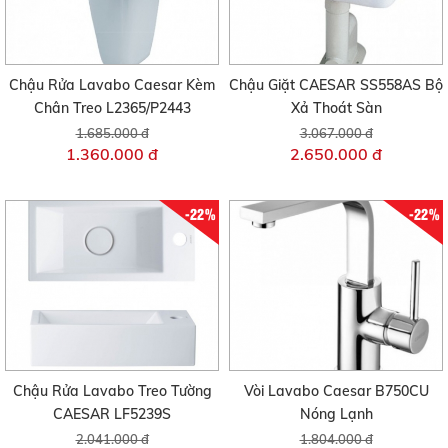
Chậu Rửa Lavabo Caesar Kèm
Chậu Giặt CAESAR SS558AS Bộ
Chân Treo L2365/P2443
Xả Thoát Sàn
1.685.000 đ
3.067.000 đ
1.360.000 đ
2.650.000 đ
-22%
-22%
Chậu Rửa Lavabo Treo Tường
Vòi Lavabo Caesar B750CU
CAESAR LF5239S
Nóng Lạnh
2.041.000 đ
1.804.000 đ