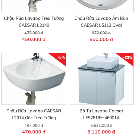
Chậu Rửa Lavabo Treo Tường
Chậu Rửa Lavabo Âm Bàn
CAESAR L2140
CAESAR L5113 Oval
475.000 đ
972.000 đ
450.000 đ
850.000 đ
-5%
-23%
Chậu Rửa Lavabo CAESAR
Bộ Tủ Lavabo Caesar
L2014 Góc Treo Tường
LF5261/EH46001A
497.000 đ
6.621.000 đ
470.000 đ
5.110.000 đ