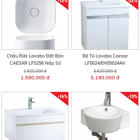
-13%
-22%
Chậu Rửa Lavabo Đặt Bàn
Bộ Tủ Lavabo Caesar
CAESAR LF5256 Nắp Sứ
LF5024/EH05024AV
1.825.000 đ
6.620.000 đ
1.590.000 đ
5.190.000 đ
-14%
-13%