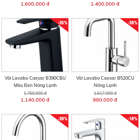
1.600.000 đ
1.400.000 đ
-35%
-39%
Vòi Lavabo Caesar B390CBU
Vòi Lavabo Caesar B520CU
Màu Đen Nóng Lạnh
Nóng Lạnh
1.760.000 đ
1.617.000 đ
1.140.000 đ
980.000 đ
-39%
-18%