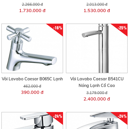
2.266.000 đ
2.013.000 đ
1.730.000 đ
1.530.000 đ
-16%
-25%
Vòi Lavabo Caesar B065C Lạnh
Vòi Lavabo Caesar B541CU
Nóng Lạnh Cổ Cao
462.000 đ
390.000 đ
3.179.000 đ
2.400.000 đ
-24%
-24%