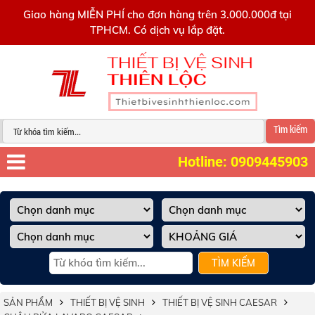
0909445903
Giao hàng MIỄN PHÍ cho đơn hàng trên 3.000.000đ tại
TPHCM. Có dịch vụ lắp đặt.
Tìm kiếm
Hotline: 0909445903
TÌM KIẾM
SẢN PHẨM
THIẾT BỊ VỆ SINH
THIẾT BỊ VỆ SINH CAESAR