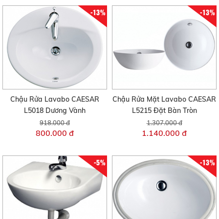
-13%
-13%
Chậu Rửa Lavabo CAESAR
Chậu Rửa Mặt Lavabo CAESAR
L5018 Dương Vành
L5215 Đặt Bàn Tròn
918.000 đ
1.307.000 đ
800.000 đ
1.140.000 đ
-5%
-13%