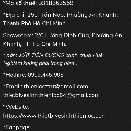
*Mã số thuế: 0318363559
*Địa chỉ: 150 Trần Não, Phường An Khánh,
Thành Phố Hồ Chí Minh
.
Showroom: 2/6 Lương Định Của, Phường An
Kh
ánh, TP Hồ Chí Minh.
( nằm MẶT TIỀN ĐƯỜNG cạnh chùa Huê
Nghiêm
)
không phải trong hẻm
*Hotline:
0909.445.903
*Email: thienlocttnt@gmail.com -
thietbivesinhthienloc84@gmail.com
*Website:
https://www.thietbivesinhthienloc.com
*Fanpage: