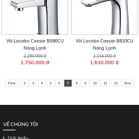
Vòi Lavabo Caesar B590CU
Vòi Lavabo Caesar B810CU
Nóng Lạnh
Nóng Lạnh
2.290.000 đ
2.134.000 đ
1.750.000 đ
1.630.000 đ
First
2
3
4
5
6
7
8
9
10
11
12
End
VỀ CHÚNG TÔI
Giới thiệu