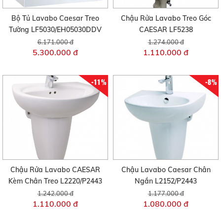
Bộ Tủ Lavabo Caesar Treo
Chậu Rửa Lavabo Treo Góc
Tường LF5030/EH05030DDV
CAESAR LF5238
6.171.000 đ
1.274.000 đ
5.300.000 đ
1.110.000 đ
-11%
-8%
Chậu Rửa Lavabo CAESAR
Chậu Lavabo Caesar Chân
Kèm Chân Treo L2220/P2443
Ngắn L2152/P2443
1.242.000 đ
1.177.000 đ
1.110.000 đ
1.080.000 đ