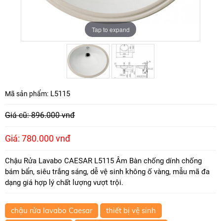
Tap to expand
Tap to expand
L5115
Mã sản phẩm:
Giá cũ: 896.000 vnđ
Giá: 780.000 vnđ
Chậu Rửa Lavabo CAESAR L5115 Âm Bàn chống dính chống
bám bẩn, siêu trắng sáng, dễ vệ sinh không ố vàng, mẫu mã đa
dạng giá hợp lý chất lượng vượt trội.
chậu rửa lavabo Caesar
thiết bị vệ sinh