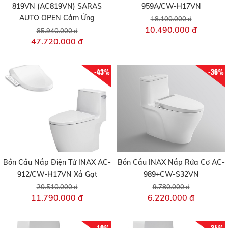
819VN (AC819VN) SARAS
959A/CW-H17VN
AUTO OPEN Cảm Ứng
18.100.000 đ
10.490.000 đ
85.940.000 đ
47.720.000 đ
-43%
-36%
Bồn Cầu Nắp Điện Tử INAX AC-
Bồn Cầu INAX Nắp Rửa Cơ AC-
912/CW-H17VN Xả Gạt
989+CW-S32VN
20.510.000 đ
9.780.000 đ
11.790.000 đ
6.220.000 đ
-19%
-34%