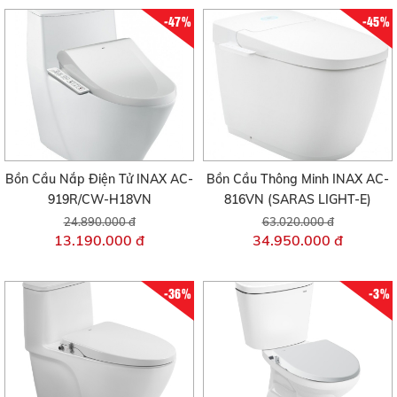
-47%
-45%
Bồn Cầu Nắp Điện Tử INAX AC-
Bồn Cầu Thông Minh INAX AC-
919R/CW-H18VN
816VN (SARAS LIGHT-E)
24.890.000 đ
63.020.000 đ
13.190.000 đ
34.950.000 đ
-36%
-3%