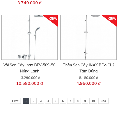
3.740.000 đ
-20%
-39%
Vòi Sen Cây Inax BFV-50S-5C
Thân Sen Cây INAX BFV-CL2
Nóng Lạnh
Tắm Đứng
13.290.000 đ
8.180.000 đ
10.580.000 đ
4.950.000 đ
First
1
2
3
4
5
6
7
8
9
10
End