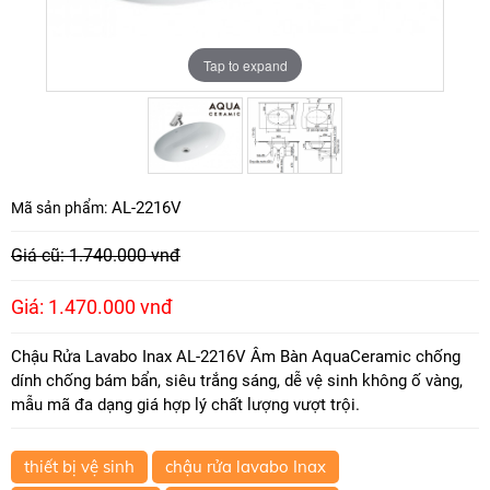
Tap to expand
Tap to expand
AL-2216V
Mã sản phẩm:
Giá cũ: 1.740.000 vnđ
Giá: 1.470.000 vnđ
Chậu Rửa Lavabo Inax AL-2216V Âm Bàn AquaCeramic chống
dính chống bám bẩn, siêu trắng sáng, dễ vệ sinh không ố vàng,
mẫu mã đa dạng giá hợp lý chất lượng vượt trội.
thiết bị vệ sinh
chậu rửa lavabo Inax