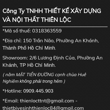
Công Ty TNHH THIẾT KẾ XÂY DỰNG
VÀ NỘI THẤT THIÊN LỘC
*Mã số thuế: 0318363559
*Địa chỉ: 150 Trần Não, Phường An Khánh,
Thành Phố Hồ Chí Minh
.
Showroom: 2/6 Lương Định Của, Phường An
Kh
ánh, TP Hồ Chí Minh.
( nằm MẶT TIỀN ĐƯỜNG cạnh chùa Huê
Nghiêm
)
không phải trong hẻm
*Hotline:
0909.445.903
*Email: thienlocttnt@gmail.com -
thietbivesinhthienloc84@gmail.com