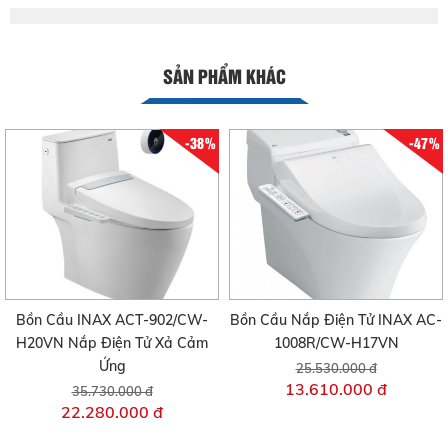
SẢN PHẨM KHÁC
-38%
-47%
Bồn Cầu INAX ACT-902/CW-
Bồn Cầu Nắp Điện Tử INAX AC-
H20VN Nắp Điện Tử Xả Cảm
1008R/CW-H17VN
Ứng
25.530.000 đ
13.610.000 đ
35.730.000 đ
22.280.000 đ