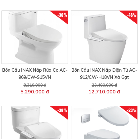
-36%
-46%
Bồn Cầu INAX Nắp Rửa Cơ AC-
Bồn Cầu INAX Nắp Điện Tử AC-
969/CW-S15VN
912/CW-H18VN Xả Gạt
8.310.000 đ
23.400.000 đ
5.290.000 đ
12.710.000 đ
-39%
-23%