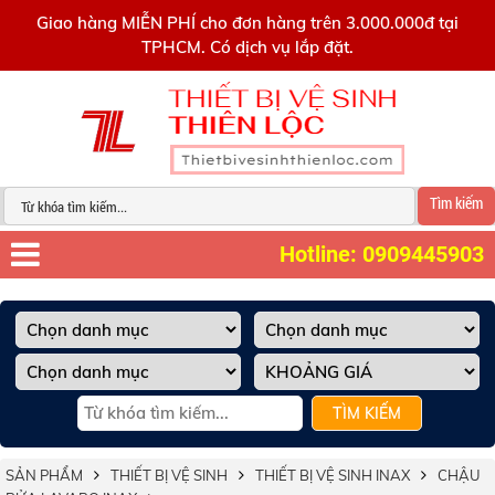
0909445903
Giao hàng MIỄN PHÍ cho đơn hàng trên 3.000.000đ tại
TPHCM. Có dịch vụ lắp đặt.
Tìm kiếm
Hotline: 0909445903
TÌM KIẾM
SẢN PHẨM
THIẾT BỊ VỆ SINH
THIẾT BỊ VỆ SINH INAX
CHẬU