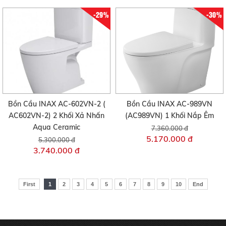
-29%
-30%
Bồn Cầu INAX AC-602VN-2 (
Bồn Cầu INAX AC-989VN
AC602VN-2) 2 Khối Xả Nhấn
(AC989VN) 1 Khối Nắp Êm
Aqua Ceramic
7.360.000 đ
5.170.000 đ
5.300.000 đ
3.740.000 đ
First
1
2
3
4
5
6
7
8
9
10
End