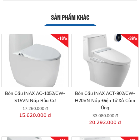
SẢN PHẨM KHÁC
-10%
-39%
Bồn Cầu INAX AC-1052/CW-
Bồn Cầu INAX ACT-902/CW-
S15VN Nắp Rửa Cơ
H20VN Nắp Điện Tử Xả Cảm
Ứng
17.260.000 đ
15.620.000 đ
33.080.000 đ
20.292.000 đ