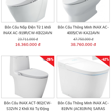
Bồn Cầu Nắp Điện Tử 1 khối
Bồn Cầu Thông Minh INAX AC-
INAX AC-919R/CW-KB22AVN
4005/CW-KA22AVN
23.711.000 đ
47.750.000 đ
16.360.000 đ
38.760.000 đ
-26%
-42%
Bồn Cầu INAX ACT-902/CW-
Bồn Cầu Thông Minh INAX AC-
S32VN 2 Khối Xả Tự Động
819VN (AC819VN) SARAS