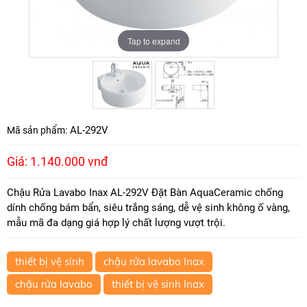
Tap to expand
Tap to expand
AL-292V
Mã sản phẩm:
Giá: 1.140.000 vnđ
Chậu Rửa Lavabo Inax AL-292V Đặt Bàn AquaCeramic chống
dính chống bám bẩn, siêu trắng sáng, dễ vệ sinh không ố vàng,
mẫu mã đa dạng giá hợp lý chất lượng vượt trội.
thiết bị vệ sinh
chậu rửa lavabo Inax
chậu rửa lavabo
thiết bị vệ sinh Inax