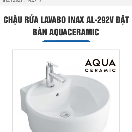
RỬA LAVABO INAX
CHẬU RỬA LAVABO INAX AL-292V ĐẶT
BÀN AQUACERAMIC