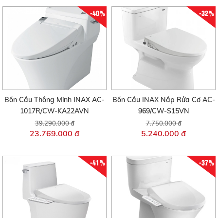
-40%
-32%
Bồn Cầu Thông Minh INAX AC-
Bồn Cầu INAX Nắp Rửa Cơ AC-
1017R/CW-KA22AVN
969/CW-S15VN
39.290.000 đ
7.750.000 đ
23.769.000 đ
5.240.000 đ
-41%
-37%