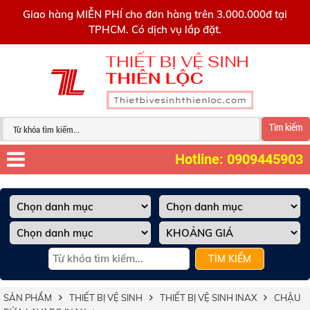
0909445903
Giao hàng MIỄN PHÍ cho đơn hàng trên 3.000.000đ tại
TPHCM. Có dịch vụ lắp đặt.
Tìm kiếm
Hotline: 0909445903
TÌM KIẾM
SẢN PHẨM
THIẾT BỊ VỆ SINH
THIẾT BỊ VỆ SINH INAX
CHẬU