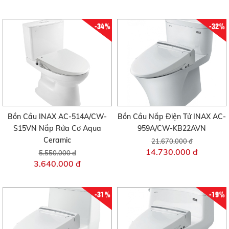
-34%
-32%
Bồn Cầu INAX AC-514A/CW-
Bồn Cầu Nắp Điện Tử INAX AC-
S15VN Nắp Rửa Cơ Aqua
959A/CW-KB22AVN
Ceramic
21.670.000 đ
14.730.000 đ
5.550.000 đ
3.640.000 đ
-31%
-19%