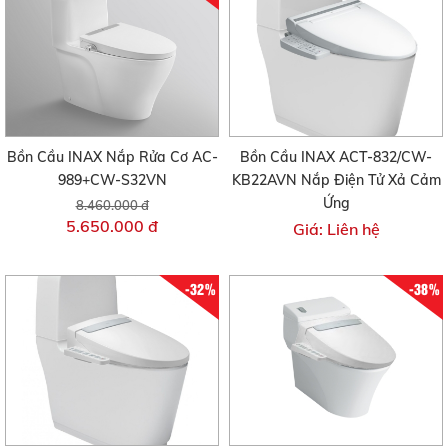
Bồn Cầu INAX Nắp Rửa Cơ AC-
Bồn Cầu INAX ACT-832/CW-
989+CW-S32VN
KB22AVN Nắp Điện Tử Xả Cảm
Ứng
8.460.000 đ
5.650.000 đ
Giá: Liên hệ
-32%
-38%