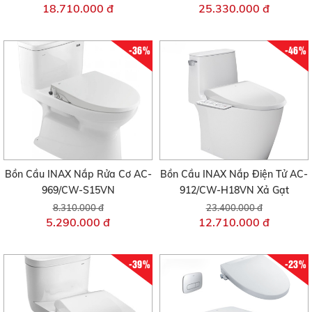
18.710.000 đ
25.330.000 đ
-36%
-46%
Bồn Cầu INAX Nắp Rửa Cơ AC-
Bồn Cầu INAX Nắp Điện Tử AC-
969/CW-S15VN
912/CW-H18VN Xả Gạt
8.310.000 đ
23.400.000 đ
5.290.000 đ
12.710.000 đ
-39%
-23%