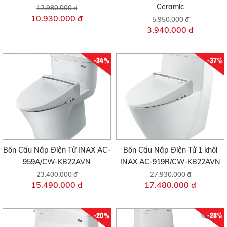
Ceramic
12.980.000 đ
10.930.000 đ
5.950.000 đ
3.940.000 đ
-34%
-37%
Bồn Cầu Nắp Điện Tử INAX AC-
Bồn Cầu Nắp Điện Tử 1 khối
959A/CW-KB22AVN
INAX AC-919R/CW-KB22AVN
23.400.000 đ
27.930.000 đ
15.490.000 đ
17.480.000 đ
-20%
-28%