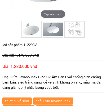
Tap to expand
Tap to expand
Tap to expand
L-2293V
Mã sản phẩm:
Giá cũ: 1.470.000 vnđ
Giá: 1.230.000 vnđ
Chậu Rửa Lavabo Inax L-2293V Âm Bàn Oval chống dính chống
bám bẩn, siêu trắng sáng, dễ vệ sinh không ố vàng, mẫu mã đa
dạng giá hợp lý chất lượng vượt trội.
thiết bị vệ sinh
chậu rửa lavabo Inax