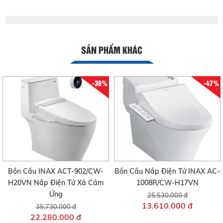
SẢN PHẨM KHÁC
-38%
-47%
Bồn Cầu INAX ACT-902/CW-
Bồn Cầu Nắp Điện Tử INAX AC-
H20VN Nắp Điện Tử Xả Cảm
1008R/CW-H17VN
Ứng
25.530.000 đ
13.610.000 đ
35.730.000 đ
22.280.000 đ