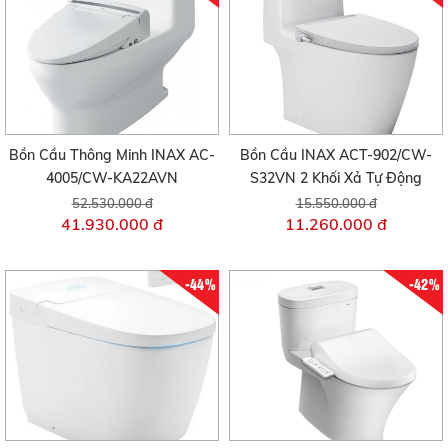
Bồn Cầu Thông Minh INAX AC-
Bồn Cầu INAX ACT-902/CW-
4005/CW-KA22AVN
S32VN 2 Khối Xả Tự Động
52.530.000 đ
15.550.000 đ
41.930.000 đ
11.260.000 đ
-44%
-42%