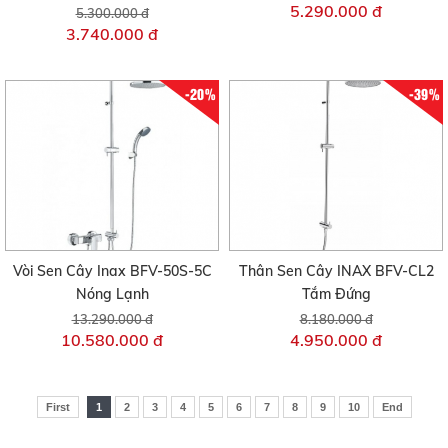
5.290.000 đ
5.300.000 đ
3.740.000 đ
-20%
-39%
Vòi Sen Cây Inax BFV-50S-5C
Thân Sen Cây INAX BFV-CL2
Nóng Lạnh
Tắm Đứng
13.290.000 đ
8.180.000 đ
10.580.000 đ
4.950.000 đ
First
1
2
3
4
5
6
7
8
9
10
End