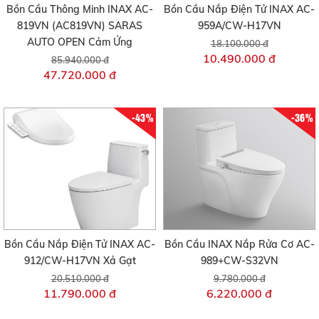
Bồn Cầu Thông Minh INAX AC-
Bồn Cầu Nắp Điện Tử INAX AC-
819VN (AC819VN) SARAS
959A/CW-H17VN
AUTO OPEN Cảm Ứng
18.100.000 đ
10.490.000 đ
85.940.000 đ
47.720.000 đ
-43%
-36%
Bồn Cầu Nắp Điện Tử INAX AC-
Bồn Cầu INAX Nắp Rửa Cơ AC-
912/CW-H17VN Xả Gạt
989+CW-S32VN
20.510.000 đ
9.780.000 đ
11.790.000 đ
6.220.000 đ