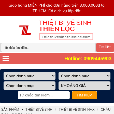
0909445903
Giao hàng MIỄN PHÍ cho đơn hàng trên 3.000.000đ tại
TPHCM. Có dịch vụ lắp đặt.
Tìm kiếm
Hotline: 0909445903
TÌM KIẾM
SẢN PHẨM
THIẾT BỊ VỆ SINH
THIẾT BỊ VỆ SINH INAX
CHẬU