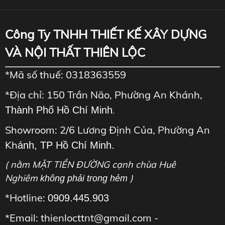
Công Ty TNHH THIẾT KẾ XÂY DỰNG
VÀ NỘI THẤT THIÊN LỘC
*Mã số thuế: 0318363559
*Địa chỉ: 150 Trần Não, Phường An Khánh,
Thành Phố Hồ Chí Minh
.
Showroom: 2/6 Lương Định Của, Phường An
Kh
ánh, TP Hồ Chí Minh.
( nằm MẶT TIỀN ĐƯỜNG cạnh chùa Huê
Nghiêm
)
không phải trong hẻm
*Hotline:
0909.445.903
*Email: thienlocttnt@gmail.com -