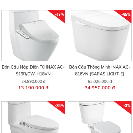
-47%
-45%
Bồn Cầu Nắp Điện Tử INAX AC-
Bồn Cầu Thông Minh INAX AC-
919R/CW-H18VN
816VN (SARAS LIGHT-E)
24.890.000 đ
63.020.000 đ
13.190.000 đ
34.950.000 đ
-36%
-3%