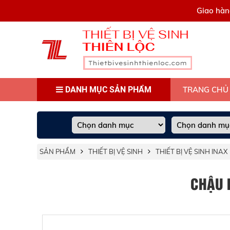
0909445903
Giao hàn
DANH MỤC SẢN PHẨM
TRANG CHỦ
SẢN PHẨM
THIẾT BỊ VỆ SINH
THIẾT BỊ VỆ SINH INAX
CHẬU 