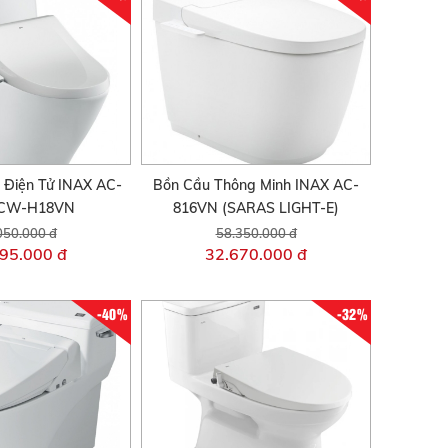
 Điện Tử INAX AC-
Bồn Cầu Thông Minh INAX AC-
/CW-H18VN
816VN (SARAS LIGHT-E)
050.000 đ
58.350.000 đ
95.000 đ
32.670.000 đ
-40%
-32%