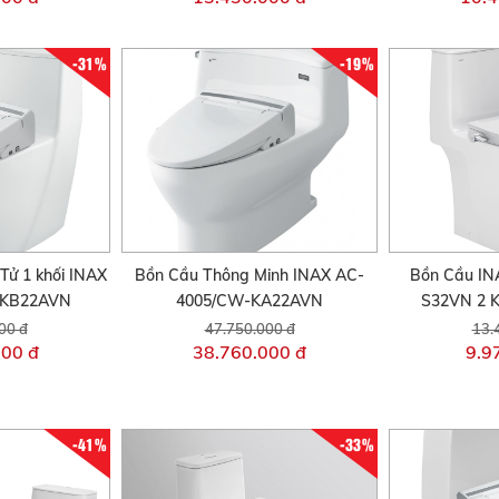
-31%
-19%
Tử 1 khối INAX
Bồn Cầu Thông Minh INAX AC-
Bồn Cầu IN
-KB22AVN
4005/CW-KA22AVN
S32VN 2 K
00 đ
47.750.000 đ
13.
000 đ
38.760.000 đ
9.9
-41%
-33%