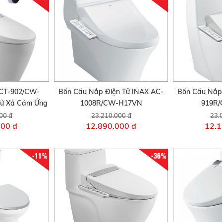
CT-902/CW-
Bồn Cầu Nắp Điện Tử INAX AC-
Bồn Cầu Nắp
ử Xả Cảm Ứng
1008R/CW-H17VN
919R
00 đ
23.210.000 đ
23.
000 đ
12.890.000 đ
12.1
-11%
-36%