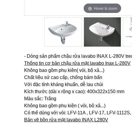
Hover to zoom
Hover to zoom
Hover to zoom
- Dòng sản phẩm chậu rửa lavabo INAX L-280V treo 
Thông tin cơ bản chậu rửa mặt lavabo Inax L-280V
Không bao gồm phụ kiên( vòi, bộ xả...)
Chất liệu sứ cao cấp, chống bám bẩn
Với đặc tính kháng khuẩn, dễ lau chùi
Kích thước (dài x rộng x cao): 400x322x150 mm
Màu sắc: Trắng
Không bao gồm phụ kiện ( vòi, bộ xả...)
Có thể dùng với vòi: LFV-11A , LFV-17, LFV-1112S, .
Bản vẽ bồn rửa mặt lavabo INAX L280V