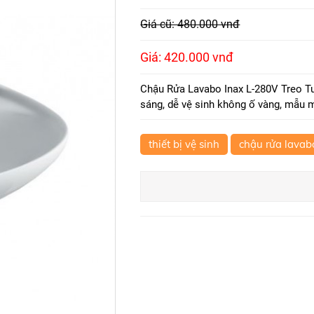
Giá cũ: 480.000 vnđ
Giá: 420.000 vnđ
Chậu Rửa Lavabo Inax L-280V Treo T
sáng, dễ vệ sinh không ố vàng, mẫu m
thiết bị vệ sinh
chậu rửa lavab