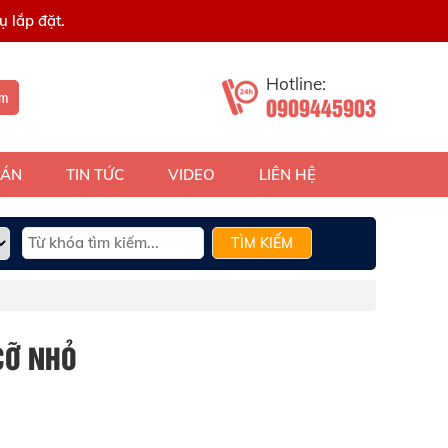
 lắp đặt.
Hotline:
ếm
0909445903
 ÁN
TIN TỨC
VIDEO
LIÊN HỆ
TÌM KIẾM
CỠ NHỎ