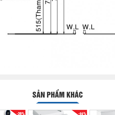
SẢN PHẨM KHÁC
-39%
-44%