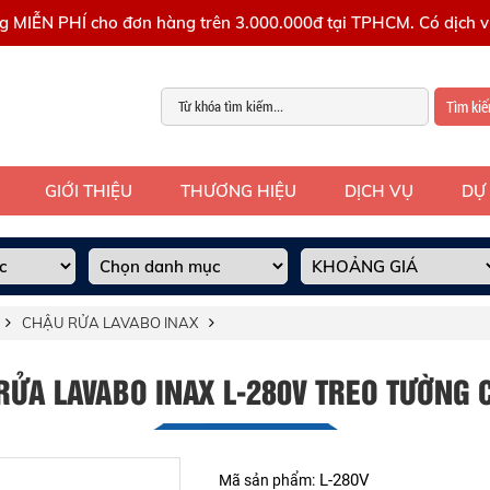
g MIỄN PHÍ cho đơn hàng trên 3.000.000đ tại TPHCM. Có dịch vụ
Tìm ki
GIỚI THIỆU
THƯƠNG HIỆU
DỊCH VỤ
DỰ
CHẬU RỬA LAVABO INAX
RỬA LAVABO INAX L-280V TREO TƯỜNG 
L-280V
Mã sản phẩm: