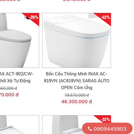
-26%
-42%
AX ACT-902/CW-
Bồn Cầu Thông Minh INAX AC-
hối Xả Tự Động
819VN (AC819VN) SARAS AUTO
OPEN Cảm Ứng
460.000 đ
70.000 đ
79.570.000 đ
46.300.000 đ
-32%
0909445903