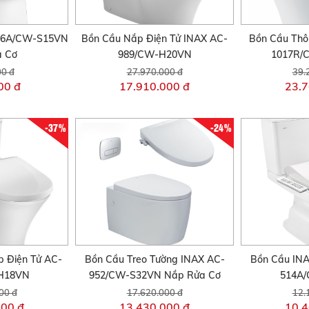
306A/CW-S15VN
Bồn Cầu Nắp Điện Tử INAX AC-
Bồn Cầu Thô
a Cơ
989/CW-H20VN
1017R/
00 đ
27.970.000 đ
39.
00 đ
17.910.000 đ
23.7
-37%
-24%
 Điện Tử AC-
Bồn Cầu Treo Tường INAX AC-
Bồn Cầu INA
H18VN
952/CW-S32VN Nắp Rửa Cơ
514A
00 đ
17.620.000 đ
12.
000 đ
13.430.000 đ
10.4