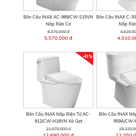
Bồn Cầu INAX AC-989/CW-S15VN
Bồn Cầu INAX C-
Nắp Rửa Cơ
Nắp Rử
8.370.000 đ
4.520.0
5.570.000 đ
4.010.0
-41%
Bồn Cầu INAX Nắp Điện Tử AC-
Bồn Cầu INAX Nắp
912/CW-H18VN Xả Gạt
959A/CW-
21.670.000 đ
19.330.0
12.690.000 đ
12.250.