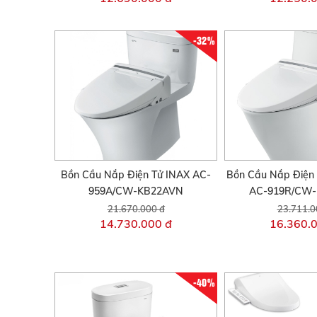
-32%
Bồn Cầu Nắp Điện Tử INAX AC-
Bồn Cầu Nắp Điện 
959A/CW-KB22AVN
AC-919R/CW
21.670.000 đ
23.711.0
14.730.000 đ
16.360.
-40%