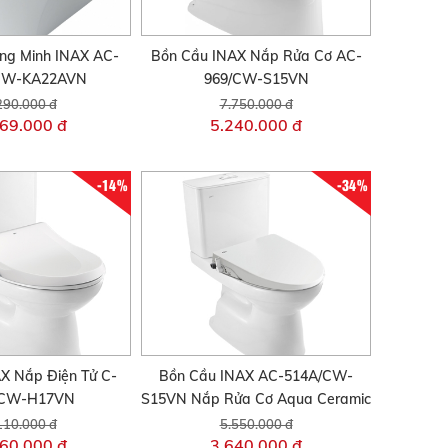
ng Minh INAX AC-
Bồn Cầu INAX Nắp Rửa Cơ AC-
CW-KA22AVN
969/CW-S15VN
290.000 đ
7.750.000 đ
69.000 đ
5.240.000 đ
-14%
-34%
X Nắp Điện Tử C-
Bồn Cầu INAX AC-514A/CW-
/CW-H17VN
S15VN Nắp Rửa Cơ Aqua Ceramic
110.000 đ
5.550.000 đ
60.000 đ
3.640.000 đ