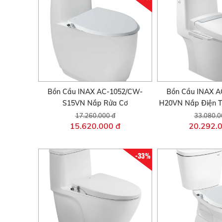
Bồn Cầu INAX AC-1052/CW-
Bồn Cầu INAX A
S15VN Nắp Rửa Cơ
H20VN Nắp Điện T
17.260.000 đ
33.080.0
15.620.000 đ
20.292.
-33%