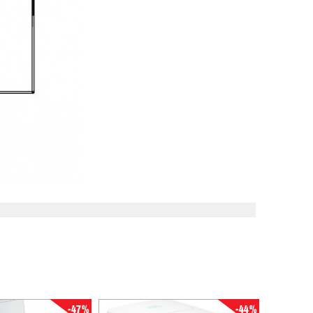
-47%
-44%