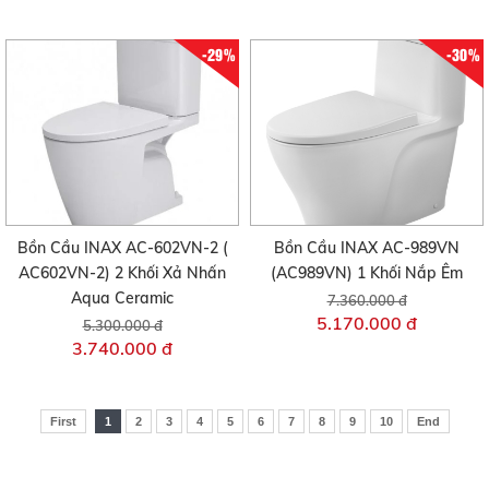
-29%
-30%
Bồn Cầu INAX AC-602VN-2 (
Bồn Cầu INAX AC-989VN
AC602VN-2) 2 Khối Xả Nhấn
(AC989VN) 1 Khối Nắp Êm
Aqua Ceramic
7.360.000 đ
5.170.000 đ
5.300.000 đ
3.740.000 đ
First
1
2
3
4
5
6
7
8
9
10
End