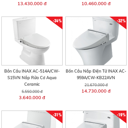
13.430.000 đ
10.460.000 đ
-34%
-32%
Bồn Cầu INAX AC-514A/CW-
Bồn Cầu Nắp Điện Tử INAX AC-
S15VN Nắp Rửa Cơ Aqua
959A/CW-KB22AVN
Ceramic
21.670.000 đ
14.730.000 đ
5.550.000 đ
3.640.000 đ
-31%
-19%