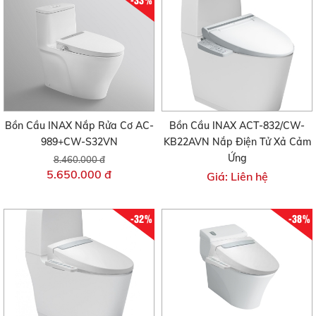
Bồn Cầu INAX Nắp Rửa Cơ AC-
Bồn Cầu INAX ACT-832/CW-
989+CW-S32VN
KB22AVN Nắp Điện Tử Xả Cảm
Ứng
8.460.000 đ
5.650.000 đ
Giá: Liên hệ
-32%
-38%