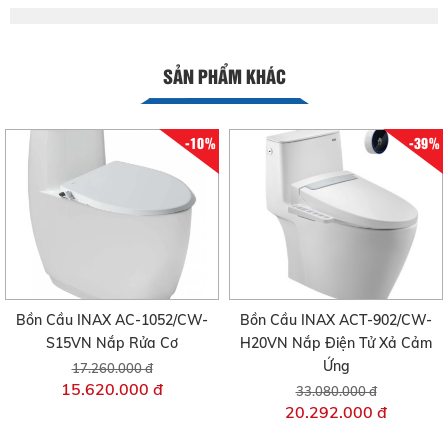
SẢN PHẨM KHÁC
-10%
-39%
Bồn Cầu INAX AC-1052/CW-
Bồn Cầu INAX ACT-902/CW-
S15VN Nắp Rửa Cơ
H20VN Nắp Điện Tử Xả Cảm
Ứng
17.260.000 đ
15.620.000 đ
33.080.000 đ
20.292.000 đ