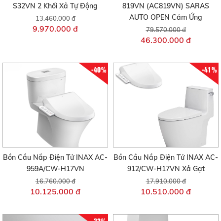
S32VN 2 Khối Xả Tự Động
819VN (AC819VN) SARAS
AUTO OPEN Cảm Ứng
13.460.000 đ
9.970.000 đ
79.570.000 đ
46.300.000 đ
-40%
-41%
Bồn Cầu Nắp Điện Tử INAX AC-
Bồn Cầu Nắp Điện Tử INAX AC-
959A/CW-H17VN
912/CW-H17VN Xả Gạt
16.760.000 đ
17.910.000 đ
10.125.000 đ
10.510.000 đ
-33%