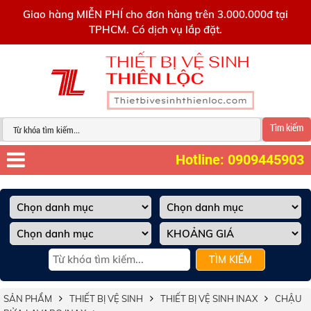
0909445903
Giao hàng MIỄN PHÍ cho đơn hàng trên 3.000.000đ tại
TPHCM. Có dịch vụ lắp đặt.
Tìm kiếm
Hotline: 0909445903
TÌM KIẾM
SẢN PHẨM
THIẾT BỊ VỆ SINH
THIẾT BỊ VỆ SINH INAX
CHẬU