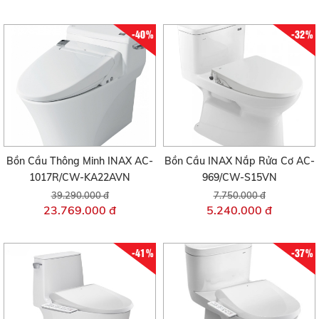
-40%
-32%
Bồn Cầu Thông Minh INAX AC-
Bồn Cầu INAX Nắp Rửa Cơ AC-
1017R/CW-KA22AVN
969/CW-S15VN
39.290.000 đ
7.750.000 đ
23.769.000 đ
5.240.000 đ
-41%
-37%