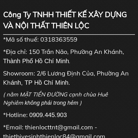
Công Ty TNHH THIẾT KẾ XÂY DỰNG
VÀ NỘI THẤT THIÊN LỘC
*Mã số thuế: 0318363559
*Địa chỉ: 150 Trần Não, Phường An Khánh,
Thành Phố Hồ Chí Minh
.
Showroom: 2/6 Lương Định Của, Phường An
Kh
ánh, TP Hồ Chí Minh.
( nằm MẶT TIỀN ĐƯỜNG cạnh chùa Huê
Nghiêm
)
không phải trong hẻm
*Hotline:
0909.445.903
*Email: thienlocttnt@gmail.com -
thietbivesinhthienloc84@gmail.com