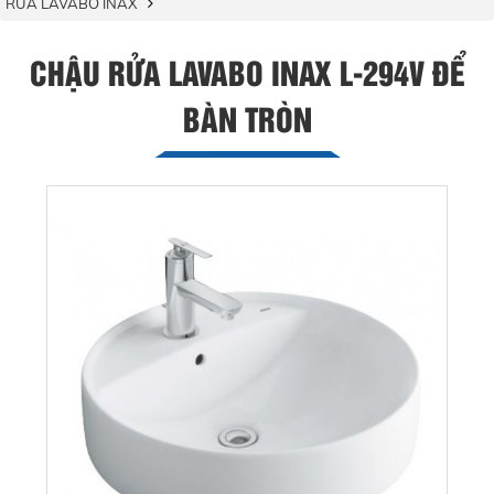
RỬA LAVABO INAX
CHẬU RỬA LAVABO INAX L-294V ĐỂ
BÀN TRÒN