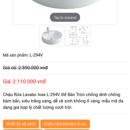
Tap to expand
Tap to expand
L-294V
Mã sản phẩm:
Giá cũ: 2.590.000 vnđ
Giá: 2.110.000 vnđ
Chậu Rửa Lavabo Inax L-294V Để Bàn Tròn chống dính chống
bám bẩn, siêu trắng sáng, dễ vệ sinh không ố vàng, mẫu mã đa
dạng giá hợp lý chất lượng vượt trội.
thiết bị vệ sinh
chậu rửa lavabo Inax