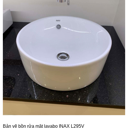
Bản vẽ bồn rửa mặt lavabo INAX L295V