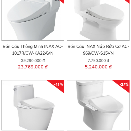
Bồn Cầu Thông Minh INAX AC-
Bồn Cầu INAX Nắp Rửa Cơ AC-
1017R/CW-KA22AVN
969/CW-S15VN
39.290.000 đ
7.750.000 đ
23.769.000 đ
5.240.000 đ
-41%
-37%