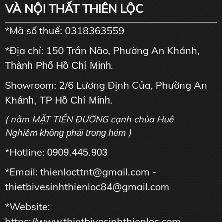
VÀ NỘI THẤT THIÊN LỘC
*Mã số thuế: 0318363559
*Địa chỉ: 150 Trần Não, Phường An Khánh,
Thành Phố Hồ Chí Minh
.
Showroom: 2/6 Lương Định Của, Phường An
Kh
ánh, TP Hồ Chí Minh.
( nằm MẶT TIỀN ĐƯỜNG cạnh chùa Huê
Nghiêm
)
không phải trong hẻm
*Hotline:
0909.445.903
*Email: thienlocttnt@gmail.com -
thietbivesinhthienloc84@gmail.com
*Website:
https://www.thietbivesinhthienloc.com