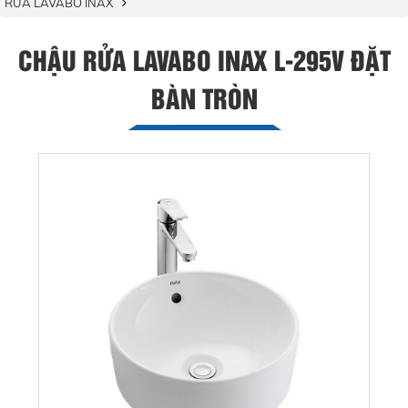
RỬA LAVABO INAX
CHẬU RỬA LAVABO INAX L-295V ĐẶT
BÀN TRÒN