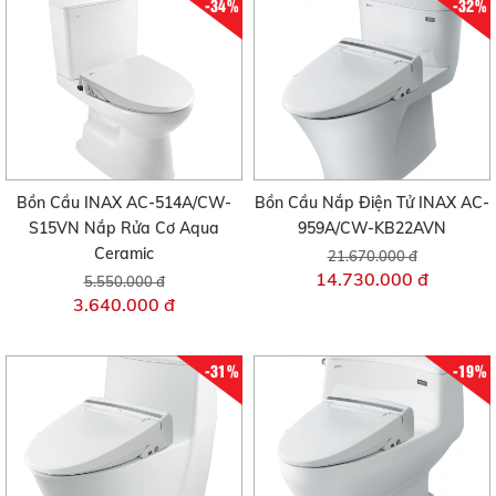
-34%
-32%
Bồn Cầu INAX AC-514A/CW-
Bồn Cầu Nắp Điện Tử INAX AC-
S15VN Nắp Rửa Cơ Aqua
959A/CW-KB22AVN
Ceramic
21.670.000 đ
14.730.000 đ
5.550.000 đ
3.640.000 đ
-31%
-19%