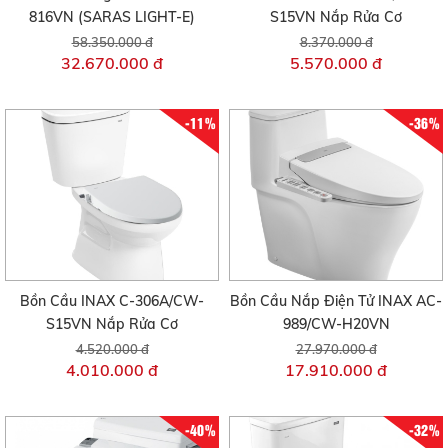
816VN (SARAS LIGHT-E)
S15VN Nắp Rửa Cơ
58.350.000 đ
8.370.000 đ
32.670.000 đ
5.570.000 đ
-11%
-36%
Bồn Cầu INAX C-306A/CW-
Bồn Cầu Nắp Điện Tử INAX AC-
S15VN Nắp Rửa Cơ
989/CW-H20VN
4.520.000 đ
27.970.000 đ
4.010.000 đ
17.910.000 đ
-40%
-32%