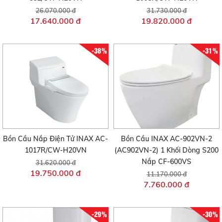
26.070.000 đ
31.730.000 đ
17.640.000 đ
19.820.000 đ
-38%
-31%
Bồn Cầu Nắp Điện Tử INAX AC-
Bồn Cầu INAX AC-902VN-2
1017R/CW-H20VN
(AC902VN-2) 1 Khối Dòng S200
Nắp CF-600VS
31.620.000 đ
19.750.000 đ
11.170.000 đ
7.760.000 đ
-29%
-30%