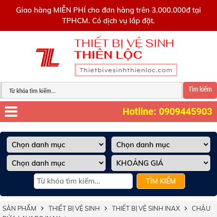
0909445903
Giao hàng MIỄN PHÍ cho đơn hàng trên 3.000.000đ tại
TPHCM. Có dịch vụ lắp đặt.
Tìm kiếm
Hotline: 0909445903
TÌM KIẾM
SẢN PHẨM
THIẾT BỊ VỆ SINH
THIẾT BỊ VỆ SINH INAX
CHẬU