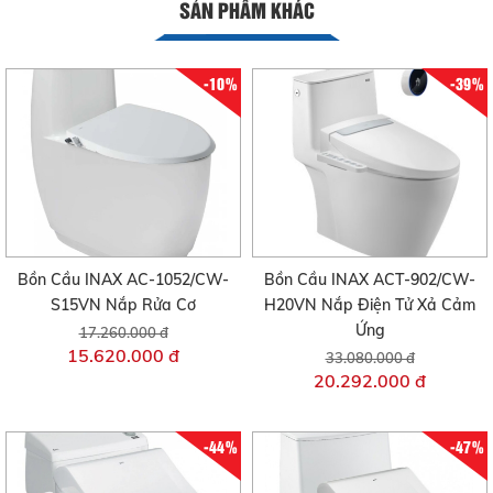
SẢN PHẨM KHÁC
-10%
-39%
Bồn Cầu INAX AC-1052/CW-
Bồn Cầu INAX ACT-902/CW-
S15VN Nắp Rửa Cơ
H20VN Nắp Điện Tử Xả Cảm
Ứng
17.260.000 đ
15.620.000 đ
33.080.000 đ
20.292.000 đ
-44%
-47%