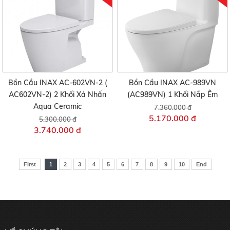
Bồn Cầu INAX AC-602VN-2 (
Bồn Cầu INAX AC-989VN
AC602VN-2) 2 Khối Xả Nhấn
(AC989VN) 1 Khối Nắp Êm
Aqua Ceramic
7.360.000 đ
5.170.000 đ
5.300.000 đ
3.740.000 đ
First
1
2
3
4
5
6
7
8
9
10
End