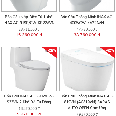
Bồn Cầu Nắp Điện Tử 1 khối
Bồn Cầu Thông Minh INAX AC-
INAX AC-919R/CW-KB22AVN
4005/CW-KA22AVN
23.711.000 đ
47.750.000 đ
16.360.000 đ
38.760.000 đ
-26%
-42%
Bồn Cầu INAX ACT-902/CW-
Bồn Cầu Thông Minh INAX AC-
S32VN 2 Khối Xả Tự Động
819VN (AC819VN) SARAS
AUTO OPEN Cảm Ứng
13.460.000 đ
9.970.000 đ
79.570.000 đ