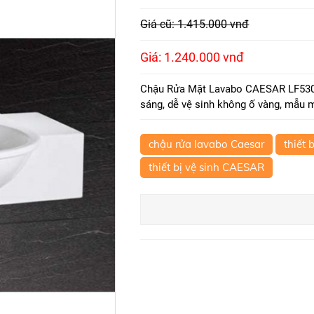
Giá cũ: 1.415.000 vnđ
Giá: 1.240.000 vnđ
Chậu Rửa Mặt Lavabo CAESAR LF5302
sáng, dễ vệ sinh không ố vàng, mẫu m
chậu rửa lavabo Caesar
thiết 
thiết bị vệ sinh CAESAR