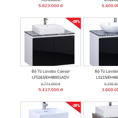
5.823.000 đ
5.400.0
-20%
Bộ Tủ Lavabo Caesar
Bộ Tủ Lavab
LF5263/EH48001ADV
L5215/EH4
6.771.000 đ
5.335.0
5.417.000 đ
3.600.0
-20%