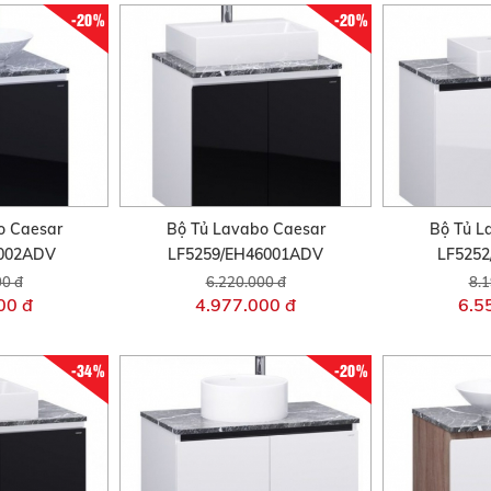
-20%
-20%
o Caesar
Bộ Tủ Lavabo Caesar
Bộ Tủ L
6002ADV
LF5259/EH46001ADV
LF5252
00 đ
6.220.000 đ
8.1
00 đ
4.977.000 đ
6.5
-34%
-20%