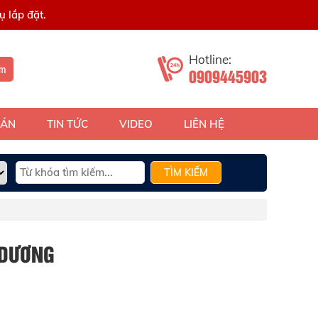
 lắp đặt.
Hotline:
ếm
0909445903
 ÁN
TIN TỨC
VIDEO
LIÊN HỆ
TÌM KIẾM
 DƯƠNG