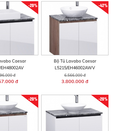
-20%
-42%
avabo Caesar
Bộ Tủ Lavabo Caesar
/EH48002AV
L5215/EH46002AWV
96.000 đ
6.566.000 đ
57.000 đ
3.800.000 đ
-20%
-20%