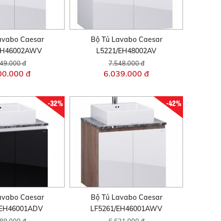
avabo Caesar
Bộ Tủ Lavabo Caesar
EH46002AWV
L5221/EH48002AV
49.000 đ
7.548.000 đ
00.000 đ
6.039.000 đ
-32%
-42%
avabo Caesar
Bộ Tủ Lavabo Caesar
/EH46001ADV
LF5261/EH46001AWV
89.000 đ
6.621.000 đ