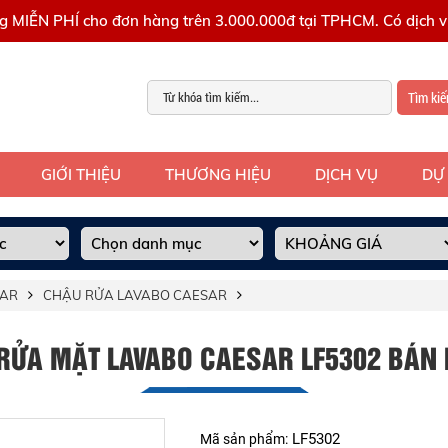
g MIỄN PHÍ cho đơn hàng trên 3.000.000đ tại TPHCM. Có dịch vụ
Tìm ki
GIỚI THIỆU
THƯƠNG HIỆU
DỊCH VỤ
DỰ
SAR
CHẬU RỬA LAVABO CAESAR
RỬA MẶT LAVABO CAESAR LF5302 BÁN
LF5302
Mã sản phẩm: