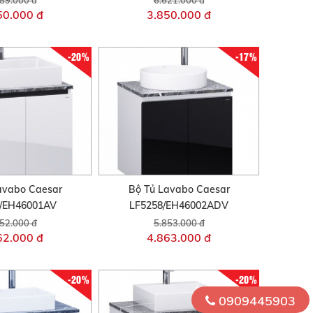
50.000 đ
3.850.000 đ
-20%
-17%
avabo Caesar
Bộ Tủ Lavabo Caesar
/EH46001AV
LF5258/EH46002ADV
52.000 đ
5.853.000 đ
62.000 đ
4.863.000 đ
-20%
-20%
0909445903