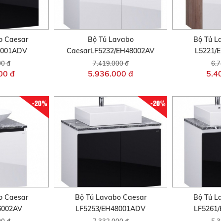
o Caesar
Bộ Tủ Lavabo
Bộ Tủ L
8001ADV
CaesarLF5232/EH48002AV
L5221/
00 đ
7.419.000 đ
6.7
00 đ
5.936.000 đ
5.4
-20%
-20%
o Caesar
Bộ Tủ Lavabo Caesar
Bộ Tủ L
6002AV
LF5253/EH48001ADV
LF5261
00 đ
7.332.000 đ
5.3