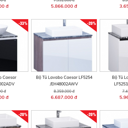
00 đ
5.866.000 đ
3.6
-33%
-20%
o Caesar
Bộ Tủ Lavabo Caesar LF5254
Bộ Tủ L
6002ADV
/EH48002AWV
LF5253
00 đ
8.359.000 đ
7.4
00 đ
6.687.000 đ
5.9
-20%
-20%