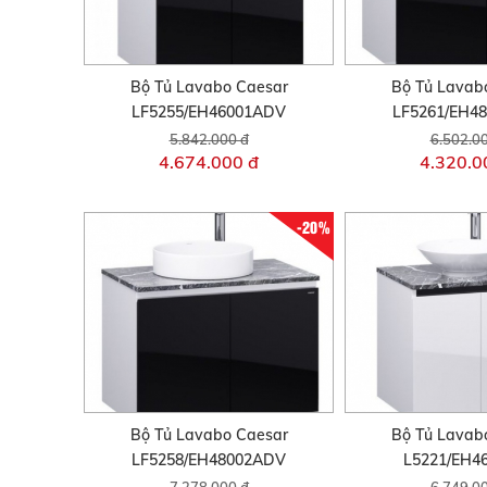
Bộ Tủ Lavabo Caesar
Bộ Tủ Lavab
LF5255/EH46001ADV
LF5261/EH4
5.842.000 đ
6.502.0
4.674.000 đ
4.320.0
-20%
Bộ Tủ Lavabo Caesar
Bộ Tủ Lavab
LF5258/EH48002ADV
L5221/EH4
7.278.000 đ
6.749.0