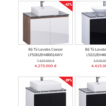
-42%
Bộ Tủ Lavabo Caesar
Bộ Tủ Lavab
LF5261/EH48001AWV
L5221/EH4
7.420.000 đ
5.518.0
4.270.000 đ
4.415.0
-20%