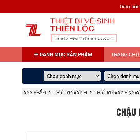
0909445903
Giao hàn
DANH MỤC SẢN PHẨM
TRANG CHỦ
SẢN PHẨM
THIẾT BỊ VỆ SINH
THIẾT BỊ VỆ SINH CAE
CHẬU 