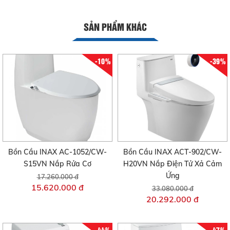
SẢN PHẨM KHÁC
-10%
-39%
Bồn Cầu INAX AC-1052/CW-
Bồn Cầu INAX ACT-902/CW-
S15VN Nắp Rửa Cơ
H20VN Nắp Điện Tử Xả Cảm
Ứng
17.260.000 đ
15.620.000 đ
33.080.000 đ
20.292.000 đ
-44%
-47%