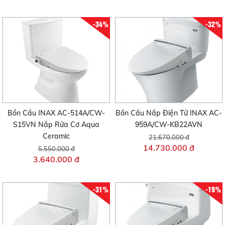
-34%
-32%
Bồn Cầu INAX AC-514A/CW-
Bồn Cầu Nắp Điện Tử INAX AC-
S15VN Nắp Rửa Cơ Aqua
959A/CW-KB22AVN
Ceramic
21.670.000 đ
14.730.000 đ
5.550.000 đ
3.640.000 đ
-31%
-19%