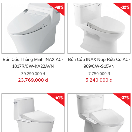
-40%
-32%
Bồn Cầu Thông Minh INAX AC-
Bồn Cầu INAX Nắp Rửa Cơ AC-
1017R/CW-KA22AVN
969/CW-S15VN
39.290.000 đ
7.750.000 đ
23.769.000 đ
5.240.000 đ
-41%
-37%