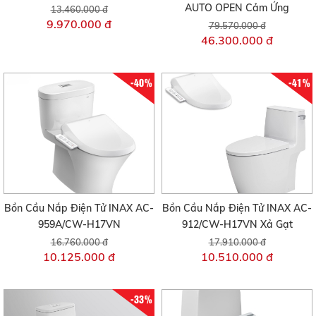
AUTO OPEN Cảm Ứng
13.460.000 đ
9.970.000 đ
79.570.000 đ
46.300.000 đ
-40%
-41%
Bồn Cầu Nắp Điện Tử INAX AC-
Bồn Cầu Nắp Điện Tử INAX AC-
959A/CW-H17VN
912/CW-H17VN Xả Gạt
16.760.000 đ
17.910.000 đ
10.125.000 đ
10.510.000 đ
-33%