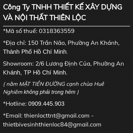
Công Ty TNHH THIẾT KẾ XÂY DỰNG
VÀ NỘI THẤT THIÊN LỘC
*Mã số thuế: 0318363559
*Địa chỉ: 150 Trần Não, Phường An Khánh,
Thành Phố Hồ Chí Minh
.
Showroom: 2/6 Lương Định Của, Phường An
Kh
ánh, TP Hồ Chí Minh.
( nằm MẶT TIỀN ĐƯỜNG cạnh chùa Huê
Nghiêm
)
không phải trong hẻm
*Hotline:
0909.445.903
*Email: thienlocttnt@gmail.com -
thietbivesinhthienloc84@gmail.com