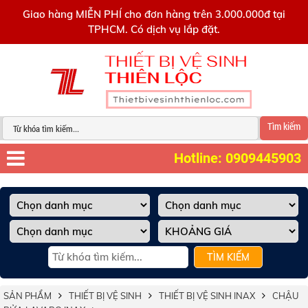
0909445903
Giao hàng MIỄN PHÍ cho đơn hàng trên 3.000.000đ tại
TPHCM. Có dịch vụ lắp đặt.
Tìm kiếm
Hotline: 0909445903
TÌM KIẾM
SẢN PHẨM
THIẾT BỊ VỆ SINH
THIẾT BỊ VỆ SINH INAX
CHẬU