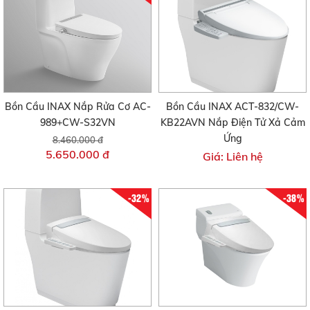
Bồn Cầu INAX Nắp Rửa Cơ AC-
Bồn Cầu INAX ACT-832/CW-
989+CW-S32VN
KB22AVN Nắp Điện Tử Xả Cảm
Ứng
8.460.000 đ
5.650.000 đ
Giá: Liên hệ
-32%
-38%