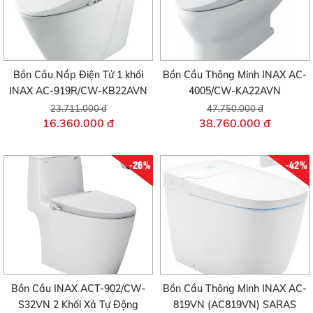
Bồn Cầu Nắp Điện Tử 1 khối
Bồn Cầu Thông Minh INAX AC-
INAX AC-919R/CW-KB22AVN
4005/CW-KA22AVN
23.711.000 đ
47.750.000 đ
16.360.000 đ
38.760.000 đ
-26%
-42%
Bồn Cầu INAX ACT-902/CW-
Bồn Cầu Thông Minh INAX AC-
S32VN 2 Khối Xả Tự Động
819VN (AC819VN) SARAS