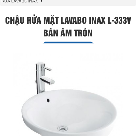
RỬA LAVABO INAX
CHẬU RỬA MẶT LAVABO INAX L-333V
BÁN ÂM TRÒN