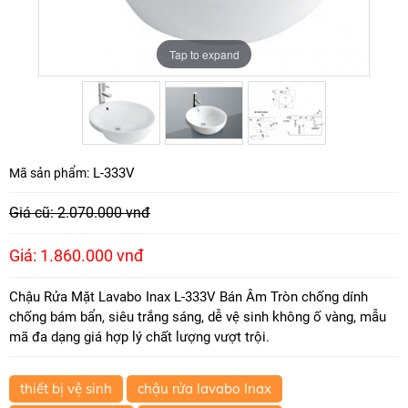
Tap to expand
Tap to expand
Tap to expand
L-333V
Mã sản phẩm:
Giá cũ: 2.070.000 vnđ
Giá: 1.860.000 vnđ
Chậu Rửa Mặt Lavabo Inax L-333V Bán Âm Tròn chống dính
chống bám bẩn, siêu trắng sáng, dễ vệ sinh không ố vàng, mẫu
mã đa dạng giá hợp lý chất lượng vượt trội.
thiết bị vệ sinh
chậu rửa lavabo Inax