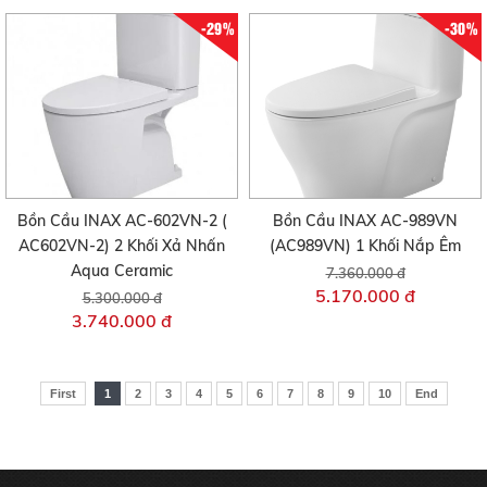
-29%
-30%
Bồn Cầu INAX AC-602VN-2 (
Bồn Cầu INAX AC-989VN
AC602VN-2) 2 Khối Xả Nhấn
(AC989VN) 1 Khối Nắp Êm
Aqua Ceramic
7.360.000 đ
5.170.000 đ
5.300.000 đ
3.740.000 đ
First
1
2
3
4
5
6
7
8
9
10
End