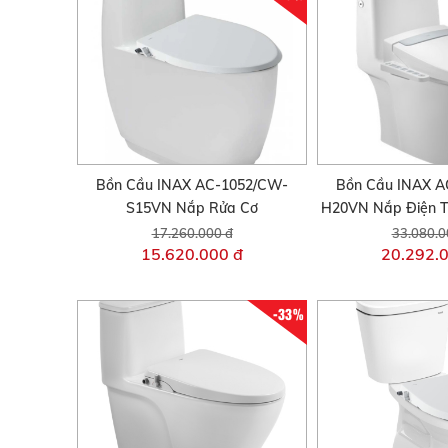
Bồn Cầu INAX AC-1052/CW-
Bồn Cầu INAX A
S15VN Nắp Rửa Cơ
H20VN Nắp Điện T
17.260.000 đ
33.080.0
15.620.000 đ
20.292.
-33%