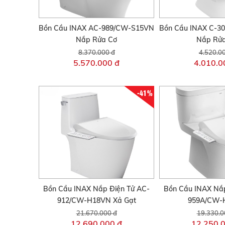
Bồn Cầu INAX AC-989/CW-S15VN
Bồn Cầu INAX C-
Nắp Rửa Cơ
Nắp Rử
8.370.000 đ
4.520.0
5.570.000 đ
4.010.0
-41%
Bồn Cầu INAX Nắp Điện Tử AC-
Bồn Cầu INAX Nắp
912/CW-H18VN Xả Gạt
959A/CW-
21.670.000 đ
19.330.0
12.690.000 đ
12.250.