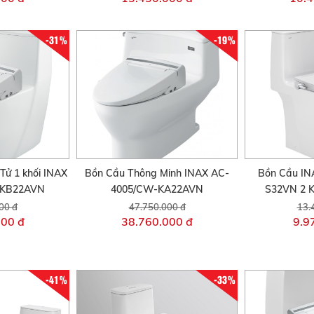
-31%
-19%
Tử 1 khối INAX
Bồn Cầu Thông Minh INAX AC-
Bồn Cầu IN
-KB22AVN
4005/CW-KA22AVN
S32VN 2 K
00 đ
47.750.000 đ
13.
000 đ
38.760.000 đ
9.9
-41%
-33%