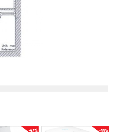
-47%
-44%