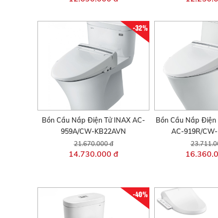
-32%
Bồn Cầu Nắp Điện Tử INAX AC-
Bồn Cầu Nắp Điện 
959A/CW-KB22AVN
AC-919R/CW
21.670.000 đ
23.711.0
14.730.000 đ
16.360.
-40%