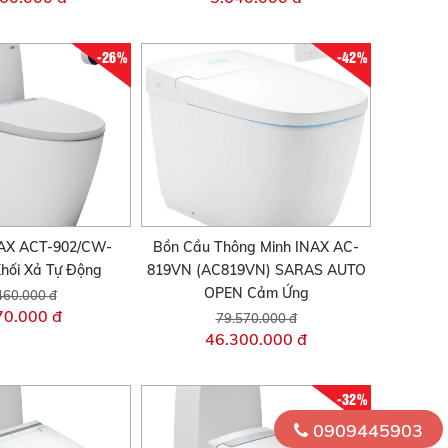
-26%
-42%
AX ACT-902/CW-
Bồn Cầu Thông Minh INAX AC-
hối Xả Tự Động
819VN (AC819VN) SARAS AUTO
OPEN Cảm Ứng
460.000 đ
70.000 đ
79.570.000 đ
46.300.000 đ
-32%
0909445903