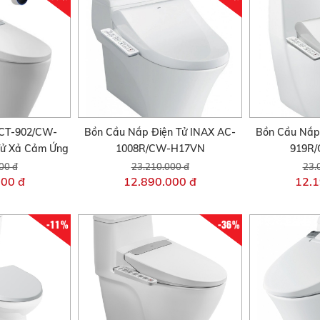
CT-902/CW-
Bồn Cầu Nắp Điện Tử INAX AC-
Bồn Cầu Nắp
ử Xả Cảm Ứng
1008R/CW-H17VN
919R
00 đ
23.210.000 đ
23.
000 đ
12.890.000 đ
12.1
-11%
-36%