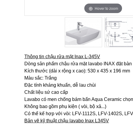
Hover to zoom
Hover to zoom
Thông tin chậu rửa mặt Inax L-345V
Dòng sản phẩm chậu rửa mặt lavabo INAX đặt bàn L
Kích thước (dài x rộng x cao): 530 x 435 x 196 mm
Màu sắc: Trắng
Đặc tính kháng khuẩn, dễ lau chùi
Chất liệu sứ cao cấp
Lavabo có men chống bám bẩn Aqua Ceramic chọ
Không bao gồm phụ kiện ( vòi, bộ xả...)
Có thể kế hợp với vòi: LFV-1112S, LFV-1402S, LFV
Bản vẽ kỹ thuật chậu lavabo Inax L345V