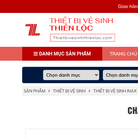
0909445903
Giao hàn
DANH MỤC SẢN PHẨM
TRANG CHỦ
SẢN PHẨM
THIẾT BỊ VỆ SINH
THIẾT BỊ VỆ SINH INAX
CH