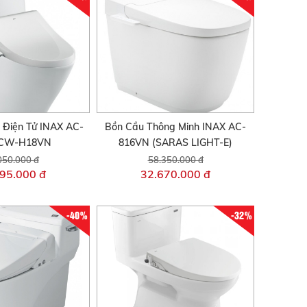
 Điện Tử INAX AC-
Bồn Cầu Thông Minh INAX AC-
/CW-H18VN
816VN (SARAS LIGHT-E)
050.000 đ
58.350.000 đ
95.000 đ
32.670.000 đ
-40%
-32%