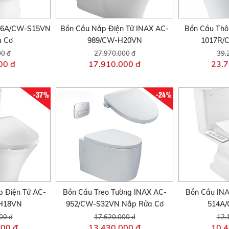
306A/CW-S15VN
Bồn Cầu Nắp Điện Tử INAX AC-
Bồn Cầu Thô
a Cơ
989/CW-H20VN
1017R/
00 đ
27.970.000 đ
39.
00 đ
17.910.000 đ
23.7
-37%
-24%
 Điện Tử AC-
Bồn Cầu Treo Tường INAX AC-
Bồn Cầu INA
H18VN
952/CW-S32VN Nắp Rửa Cơ
514A
00 đ
17.620.000 đ
12.
000 đ
13.430.000 đ
10.4