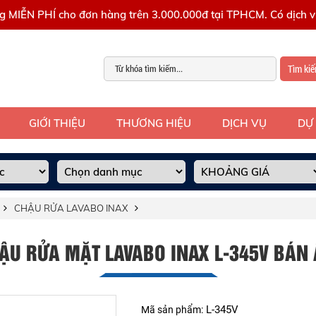
g MIỄN PHÍ cho đơn hàng trên 3.000.000đ tại TPHCM. Có dịch vụ
Tìm ki
GIỚI THIỆU
THƯƠNG HIỆU
DỊCH VỤ
DỰ
CHẬU RỬA LAVABO INAX
ẬU RỬA MẶT LAVABO INAX L-345V BÁN
L-345V
Mã sản phẩm: