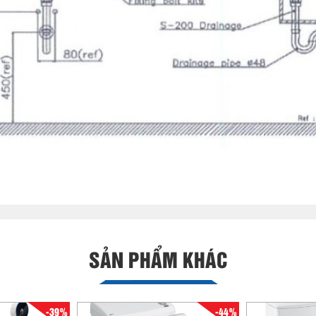
SẢN PHẨM KHÁC
-39%
-44%