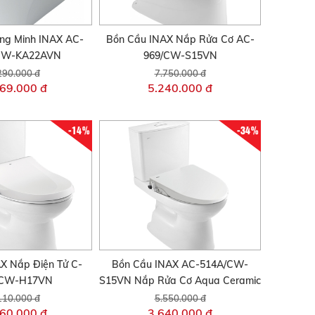
ng Minh INAX AC-
Bồn Cầu INAX Nắp Rửa Cơ AC-
CW-KA22AVN
969/CW-S15VN
290.000 đ
7.750.000 đ
69.000 đ
5.240.000 đ
-14%
-34%
X Nắp Điện Tử C-
Bồn Cầu INAX AC-514A/CW-
/CW-H17VN
S15VN Nắp Rửa Cơ Aqua Ceramic
110.000 đ
5.550.000 đ
60.000 đ
3.640.000 đ