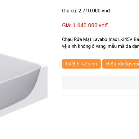
Giá cũ: 2.710.000 vnđ
Giá: 1.640.000 vnđ
Chậu Rửa Mặt Lavabo Inax L-345V Bá
vệ sinh không ố vàng, mẫu mã đa dạng
thiết bị vệ sinh
chậu rửa lavab