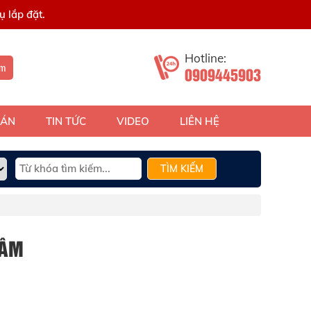
 lắp đặt.
Hotline:
ếm
0909445903
 ÁN
TIN TỨC
VIDEO
LIÊN HỆ
TÌM KIẾM
 ÂM