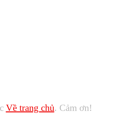
ác
Về trang chủ
. Cảm ơn!