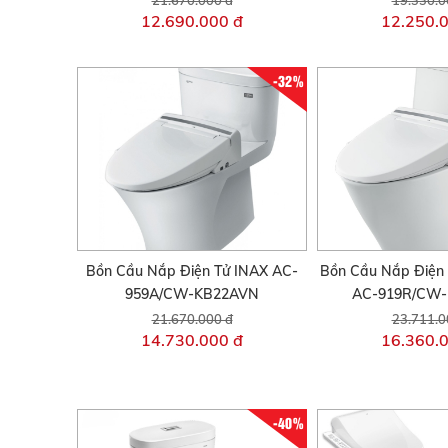
12.690.000 đ
12.250.
-32%
Bồn Cầu Nắp Điện Tử INAX AC-
Bồn Cầu Nắp Điện 
959A/CW-KB22AVN
AC-919R/CW
21.670.000 đ
23.711.0
14.730.000 đ
16.360.
-40%