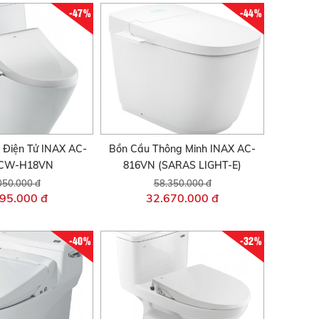
-47%
-44%
 Điện Tử INAX AC-
Bồn Cầu Thông Minh INAX AC-
/CW-H18VN
816VN (SARAS LIGHT-E)
050.000 đ
58.350.000 đ
95.000 đ
32.670.000 đ
-40%
-32%