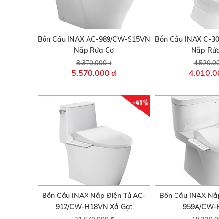
Bồn Cầu INAX AC-989/CW-S15VN
Bồn Cầu INAX C-
Nắp Rửa Cơ
Nắp Rử
8.370.000 đ
4.520.0
5.570.000 đ
4.010.0
-41%
Bồn Cầu INAX Nắp Điện Tử AC-
Bồn Cầu INAX Nắp
912/CW-H18VN Xả Gạt
959A/CW-
21.670.000 đ
19.330.0