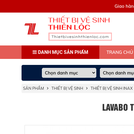
0909445903
Giao hàn
DANH MỤC SẢN PHẨM
TRANG CHỦ
SẢN PHẨM
THIẾT BỊ VỆ SINH
THIẾT BỊ VỆ SINH INAX
LAVABO T