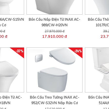
306A/CW-S15VN
Bồn Cầu Nắp Điện Tử INAX AC-
Bồn Cầu Thô
a Cơ
989/CW-H20VN
1017R/
00 đ
27.970.000 đ
39.
00 đ
17.910.000 đ
23.7
-37%
-24%
 Điện Tử AC-
Bồn Cầu Treo Tường INAX AC-
Bồn Cầu INA
H18VN
952/CW-S32VN Nắp Rửa Cơ
514A
00 đ
17.620.000 đ
12.