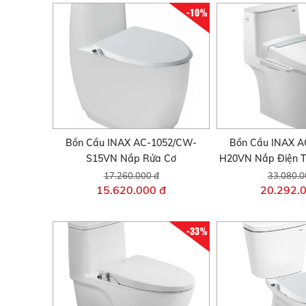
-10%
Bồn Cầu INAX AC-1052/CW-
Bồn Cầu INAX A
S15VN Nắp Rửa Cơ
H20VN Nắp Điện T
17.260.000 đ
33.080.0
15.620.000 đ
20.292.
-33%