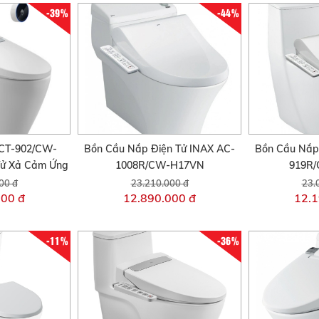
-39%
-44%
CT-902/CW-
Bồn Cầu Nắp Điện Tử INAX AC-
Bồn Cầu Nắp
ử Xả Cảm Ứng
1008R/CW-H17VN
919R
00 đ
23.210.000 đ
23.
000 đ
12.890.000 đ
12.1
-11%
-36%