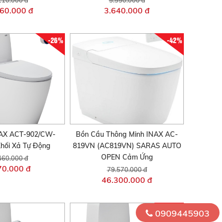
60.000 đ
3.640.000 đ
-26%
-42%
AX ACT-902/CW-
Bồn Cầu Thông Minh INAX AC-
hối Xả Tự Động
819VN (AC819VN) SARAS AUTO
OPEN Cảm Ứng
460.000 đ
70.000 đ
79.570.000 đ
46.300.000 đ
-32%
0909445903