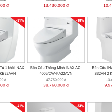
000 đ
13.430.000 đ
10.4
-31%
-19%
Tử 1 khối INAX
Bồn Cầu Thông Minh INAX AC-
Bồn Cầu IN
-KB22AVN
4005/CW-KA22AVN
S32VN 2 K
00 đ
47.750.000 đ
13.
000 đ
38.760.000 đ
9.9
-41%
-33%