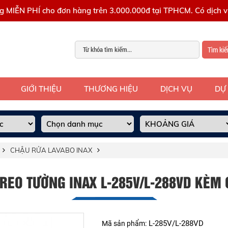
g MIỄN PHÍ cho đơn hàng trên 3.000.000đ tại TPHCM. Có dịch vụ
Tìm ki
GIỚI THIỆU
THƯƠNG HIỆU
DỊCH VỤ
DỰ
CHẬU RỬA LAVABO INAX
REO TƯỜNG INAX L-285V/L-288VD KÈM
L-285V/L-288VD
Mã sản phẩm: