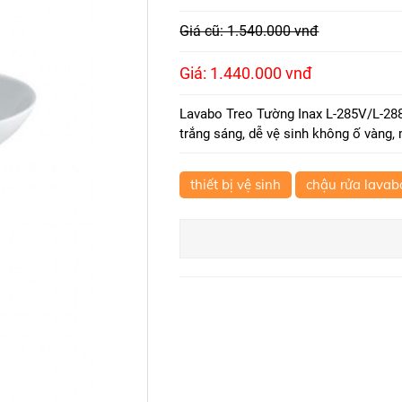
Giá cũ: 1.540.000 vnđ
Giá: 1.440.000 vnđ
Lavabo Treo Tường Inax L-285V/L-28
trắng sáng, dễ vệ sinh không ố vàng,
thiết bị vệ sinh
chậu rửa lavab