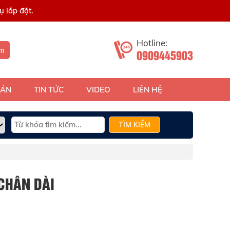
 lắp đặt.
Hotline:
ếm
0909445903
 ÁN
TIN TỨC
VIDEO
LIÊN HỆ
TÌM KIẾM
 CHÂN DÀI