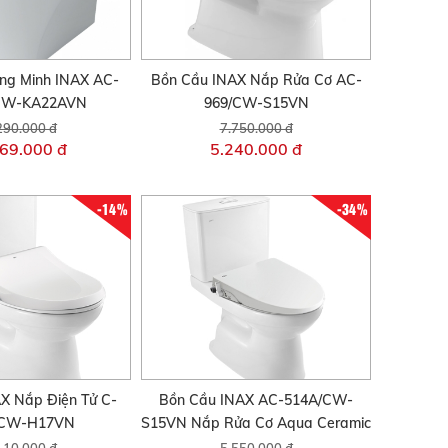
ng Minh INAX AC-
Bồn Cầu INAX Nắp Rửa Cơ AC-
CW-KA22AVN
969/CW-S15VN
290.000 đ
7.750.000 đ
69.000 đ
5.240.000 đ
-14%
-34%
X Nắp Điện Tử C-
Bồn Cầu INAX AC-514A/CW-
/CW-H17VN
S15VN Nắp Rửa Cơ Aqua Ceramic
110.000 đ
5.550.000 đ