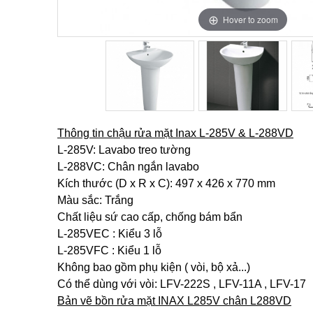
Hover to zoom
Hover to zoom
Hover to zoom
Thông tin chậu rửa mặt Inax L-285V & L-288VD
L-285V: Lavabo treo tường
L-288VC: Chân ngắn lavabo
Kích thước (D x R x C): 497 x 426 x 770 mm
Màu sắc: Trắng​
Chất liệu sứ cao cấp, chống bám bẩn
L-285VEC : Kiểu 3 lỗ
L-285VFC : Kiểu 1 lỗ
Không bao gồm phụ kiện ( vòi, bộ xả...)
Có thể dùng với vòi: LFV-222S , LFV-11A , LFV-17
Bản vẽ bồn rửa mặt INAX L285V chân L288VD