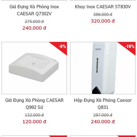
Giá Đựng Xà Phòng Inox
Khay Inox CAESAR ST830V
CAESAR Q7302V
396.000 đ
320.000 đ
275.000 đ
240.000 đ
-9%
-19%
Giá Đựng Xà Phòng CAESAR
Hộp Đựng Xà Phòng Caesar
Q992 Sứ
Q831
132.000 đ
297.000 đ
120.000 đ
240.000 đ