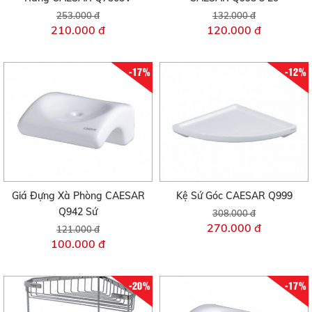
253.000 đ
132.000 đ
210.000 đ
120.000 đ
-17%
-12%
Giá Đựng Xà Phòng CAESAR
Kệ Sứ Góc CAESAR Q999
Q942 Sứ
308.000 đ
270.000 đ
121.000 đ
100.000 đ
-20%
-17%