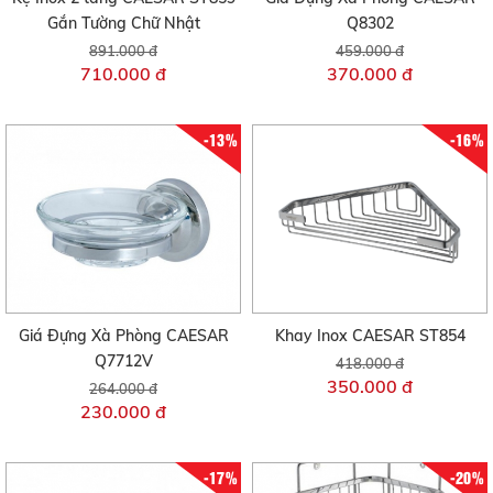
Gắn Tường Chữ Nhật
Q8302
891.000 đ
459.000 đ
710.000 đ
370.000 đ
-13%
-16%
Giá Đựng Xà Phòng CAESAR
Khay Inox CAESAR ST854
Q7712V
418.000 đ
350.000 đ
264.000 đ
230.000 đ
-17%
-20%