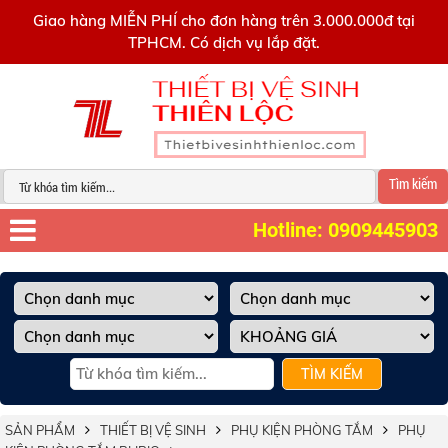
0909445903
Giao hàng MIỄN PHÍ cho đơn hàng trên 3.000.000đ tại
TPHCM. Có dịch vụ lắp đặt.
Tìm kiếm
Hotline: 0909445903
TÌM KIẾM
SẢN PHẨM
THIẾT BỊ VỆ SINH
PHỤ KIỆN PHÒNG TẮM
PHỤ