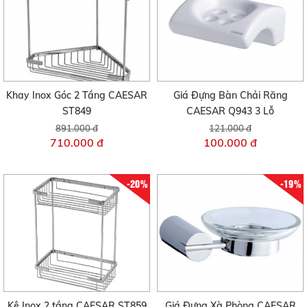
Khay Inox Góc 2 Tầng CAESAR
Giá Đựng Bàn Chải Răng
ST849
CAESAR Q943 3 Lỗ
891.000 đ
121.000 đ
710.000 đ
100.000 đ
-20%
-19%
Kệ Inox 2 tầng CAESAR ST859
Giá Đựng Xà Phòng CAESAR