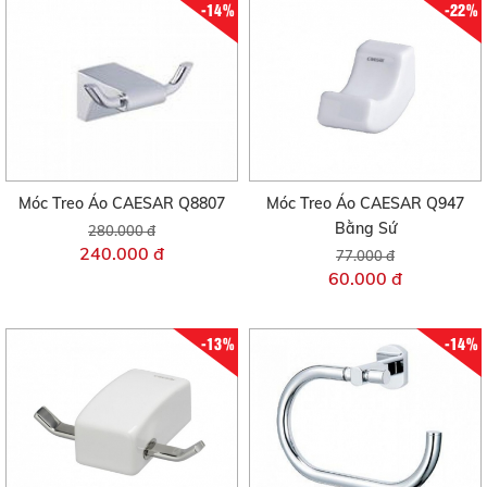
-14%
-22%
Móc Treo Áo CAESAR Q8807
Móc Treo Áo CAESAR Q947
Bằng Sứ
280.000 đ
240.000 đ
77.000 đ
60.000 đ
-13%
-14%