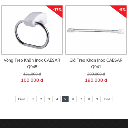
-17%
-9%
Vòng Treo Khăn Inox CAESAR
Giá Treo Khăn Inox CAESAR
Q948
Q941
121.000 đ
209.000 đ
100.000 đ
190.000 đ
First
1
2
3
4
5
6
7
8
9
End