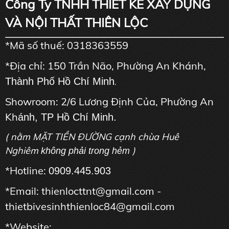
Công Ty TNHH THIẾT KẾ XÂY DỰNG
VÀ NỘI THẤT THIÊN LỘC
*Mã số thuế: 0318363559
*Địa chỉ: 150 Trần Não, Phường An Khánh,
Thành Phố Hồ Chí Minh
.
Showroom: 2/6 Lương Định Của, Phường An
Kh
ánh, TP Hồ Chí Minh.
( nằm MẶT TIỀN ĐƯỜNG cạnh chùa Huê
Nghiêm
)
không phải trong hẻm
*Hotline:
0909.445.903
*Email: thienlocttnt@gmail.com -
thietbivesinhthienloc84@gmail.com
*Website: