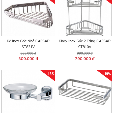
Kệ Inox Góc Nhỏ CAESAR
Khay Inox Góc 2 Tầng CAESAR
ST831V
ST810V
363.000 đ
990.000 đ
300.000 đ
790.000 đ
-13%
-19%