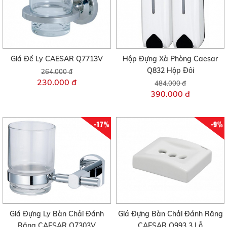
Giá Để Ly CAESAR Q7713V
Hộp Đựng Xà Phòng Caesar
Q832 Hộp Đôi
264.000 đ
230.000 đ
484.000 đ
390.000 đ
-17%
-9%
Giá Đựng Ly Bàn Chải Đánh
Giá Đựng Bàn Chải Đánh Răng
Răng CAESAR Q7303V
CAESAR Q993 3 Lỗ