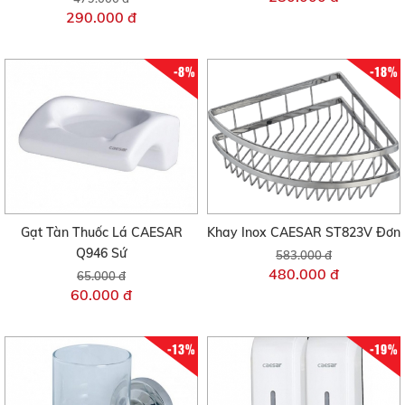
290.000 đ
-8%
-18%
Gạt Tàn Thuốc Lá CAESAR
Khay Inox CAESAR ST823V Đơn
Q946 Sứ
583.000 đ
480.000 đ
65.000 đ
60.000 đ
-13%
-19%