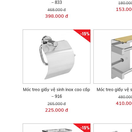
– 833
180.00
153.00
468.000 đ
398.000 đ
-15%
Móc treo giấy vệ sinh inox cao cấp
Móc treo giấy vệ 
– 916
480.00
410.00
265.000 đ
225.000 đ
-15%