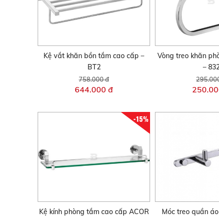
Kệ vắt khăn bồn tắm cao cấp –
Vòng treo khăn p
BT2
– 83
758.000 đ
295.00
644.000 đ
250.00
-15%
Kệ kính phòng tắm cao cấp ACOR
Móc treo quần áo