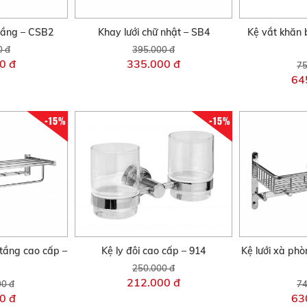
 tầng – CSB2
Khay lưới chữ nhật – SB4
Kệ vắt khăn 
0 đ
395.000 đ
0 đ
335.000 đ
75
64
-15%
-15%
 tầng cao cấp –
Kệ ly đôi cao cấp – 914
Kệ lưới xà phò
250.000 đ
212.000 đ
00 đ
74
0 đ
63