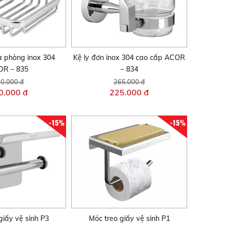
à phòng inox 304
Kệ ly đơn inox 304 cao cấp ACOR
R – 835
– 834
0.000 đ
265.000 đ
0.000 đ
225.000 đ
-15%
-15%
giấy vệ sinh P3
Móc treo giấy vệ sinh P1