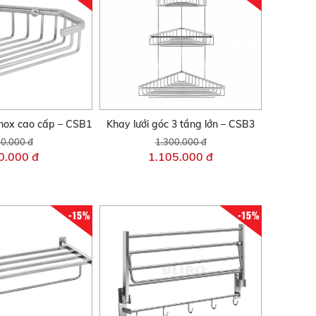
inox cao cấp – CSB1
Khay lưới góc 3 tầng lớn – CSB3
0.000 đ
1.300.000 đ
0.000 đ
1.105.000 đ
-15%
-15%