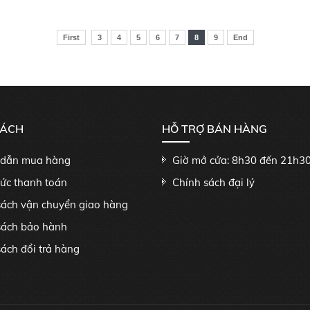
First
3
4
5
6
7
8
9
End
SÁCH
HỖ TRỢ BÁN HÀNG
dẫn mua hàng
Giờ mở cửa: 8h30 đến 21h3
hức thanh toán
Chính sách đại lý
sách vận chuyển giao hàng
sách bảo hành
ách đổi trả hàng