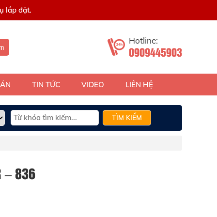
 lắp đặt.
Hotline:
ếm
0909445903
 ÁN
TIN TỨC
VIDEO
LIÊN HỆ
TÌM KIẾM
 – 836