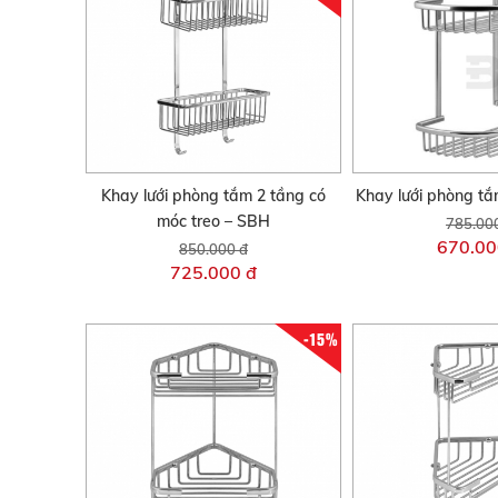
Khay lưới phòng tắm 2 tầng có
Khay lưới phòng tắ
móc treo – SBH
785.00
670.00
850.000 đ
725.000 đ
-15%