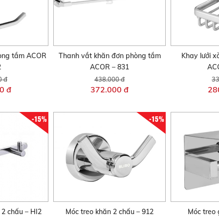
hòng tắm ACOR
Thanh vắt khăn đơn phòng tắm
Khay lưới x
2
ACOR – 831
ACO
0 đ
438.000 đ
33
0 đ
372.000 đ
28
-15%
-15%
 2 chấu – HI2
Móc treo khăn 2 chấu – 912
Móc treo 