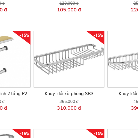
0 đ
123.000 đ
25
0 đ
105.000 đ
22
-15%
-15%
sinh 2 tầng P2
Khay lưới xà phòng SB3
Khay lướ
0 đ
365.000 đ
45
0 đ
310.000 đ
39
-15%
-14%