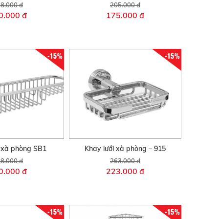
8.000 đ
205.000 đ
0.000 đ
175.000 đ
-15%
-15%
i xà phòng SB1
Khay lưới xà phòng – 915
8.000 đ
263.000 đ
0.000 đ
223.000 đ
-15%
-15%