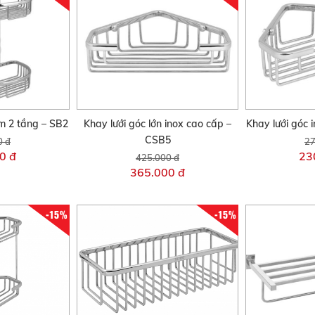
m 2 tầng – SB2
Khay lưới góc lớn inox cao cấp –
Khay lưới góc 
CSB5
0 đ
27
0 đ
23
425.000 đ
365.000 đ
-15%
-15%