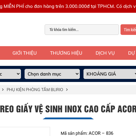
g MIỄN PHÍ cho đơn hàng trên 3.000.000đ tại TPHCM. Có dịch vụ
Tìm ki
GIỚI THIỆU
THƯƠNG HIỆU
DỊCH VỤ
DỰ
PHỤ KIỆN PHÒNG TẮM BLIRIO
REO GIẤY VỆ SINH INOX CAO CẤP ACOR
ACOR – 836
Mã sản phẩm: