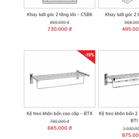
Khay lưới góc 2 tầng lớn – CSB6
Khay lưới góc 2
860.000 đ
568.00
730.000 đ
485.00
-15%
Kệ treo khăn bồn cao cấp – BTX
Kệ treo khăn bồn 2
BTI
780.000 đ
665.000 đ
1.030.0
875.00