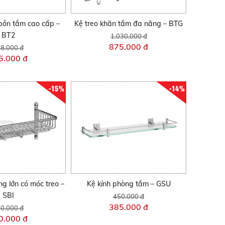
bồn tắm cao cấp –
Kệ treo khăn tắm đa năng – BTG
BT2
1.030.000 đ
875.000 đ
8.000 đ
5.000 đ
-15%
-14%
ng lớn có móc treo –
Kệ kính phòng tắm – GSU
SBI
450.000 đ
385.000 đ
0.000 đ
0.000 đ