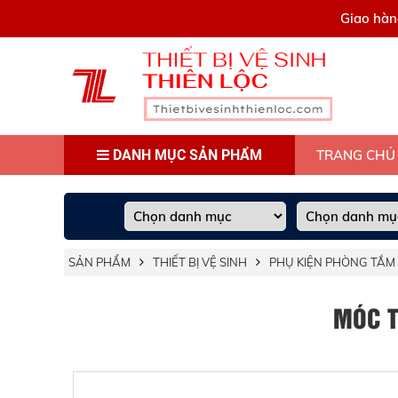
0909445903
Giao hàn
DANH MỤC SẢN PHẨM
TRANG CHỦ
SẢN PHẨM
THIẾT BỊ VỆ SINH
PHỤ KIỆN PHÒNG TẮM
MÓC T