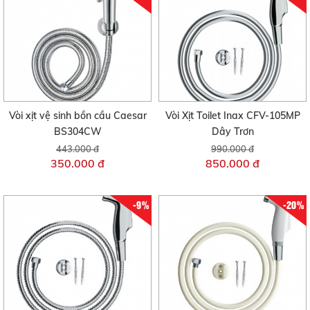
Vòi xịt vệ sinh bồn cầu Caesar
Vòi Xịt Toilet Inax CFV-105MP
BS304CW
Dây Trơn
443.000 đ
990.000 đ
350.000 đ
850.000 đ
-9%
-20%