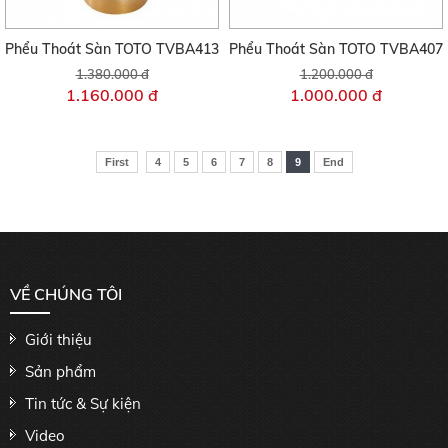
Phểu Thoát Sàn TOTO TVBA413
Phểu Thoát Sàn TOTO TVBA407
1.380.000 đ
1.200.000 đ
1.160.000 đ
1.000.000 đ
First
4
5
6
7
8
9
End
VỀ CHÚNG TÔI
Giới thiệu
Sản phẩm
Tin tức & Sự kiện
Video