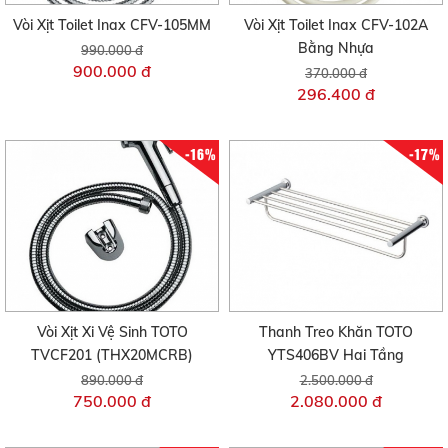
Vòi Xịt Toilet Inax CFV-105MM
Vòi Xịt Toilet Inax CFV-102A
Bằng Nhựa
990.000 đ
900.000 đ
370.000 đ
296.400 đ
-16%
-17%
Vòi Xịt Xi Vệ Sinh TOTO
Thanh Treo Khăn TOTO
TVCF201 (THX20MCRB)
YTS406BV Hai Tầng
890.000 đ
2.500.000 đ
750.000 đ
2.080.000 đ