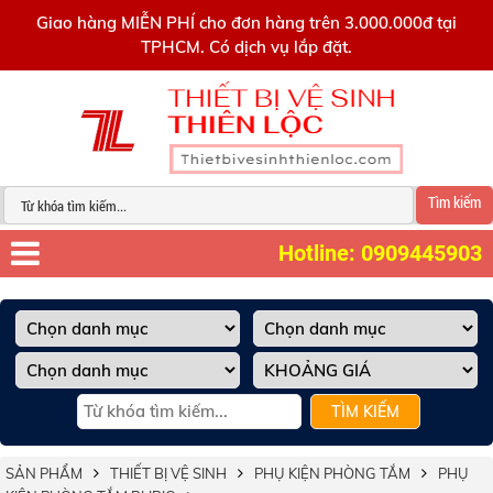
0909445903
Giao hàng MIỄN PHÍ cho đơn hàng trên 3.000.000đ tại
TPHCM. Có dịch vụ lắp đặt.
Tìm kiếm
Hotline: 0909445903
TÌM KIẾM
SẢN PHẨM
THIẾT BỊ VỆ SINH
PHỤ KIỆN PHÒNG TẮM
PHỤ