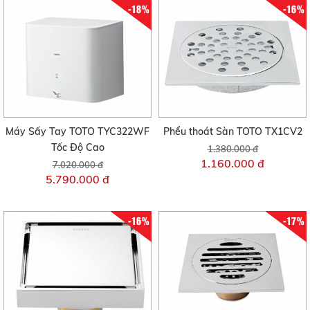
-18%
-16%
Máy Sấy Tay TOTO TYC322WF
Phểu thoát Sàn TOTO TX1CV2
Tốc Độ Cao
1.380.000 đ
1.160.000 đ
7.020.000 đ
5.790.000 đ
-16%
-17%