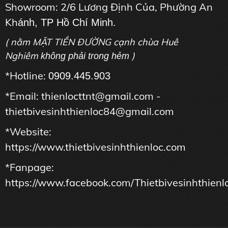
Showroom: 2/6 Lương Định Của, Phường An
Kh
ánh, TP Hồ Chí Minh.
( nằm MẶT TIỀN ĐƯỜNG cạnh chùa Huê
Nghiêm
)
không phải trong hẻm
*Hotline:
0909.445.903
*Email: thienlocttnt@gmail.com -
thietbivesinhthienloc84@gmail.com
*Website:
https://www.thietbivesinhthienloc.com
*Fanpage:
https://www.facebook.com/Thietbivesinhthienl