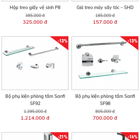
Hộp treo giấy vệ sinh P8
Giá treo máy sấy tóc – SHD
385.000 đ
185.000 đ
325.000 đ
157.000 đ
-13%
-13%
Bộ phụ kiện phòng tắm Sanfi
Bộ phụ kiện phòng tắm Sanfi
SF92
SF98
1.395.000 đ
805.000 đ
1.214.000 đ
700.000 đ
-21%
-14%