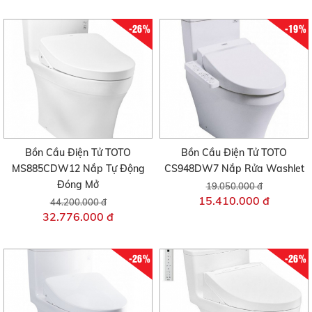
-26%
-19%
Bồn Cầu Điện Tử TOTO
Bồn Cầu Điện Tử TOTO
MS885CDW12 Nắp Tự Động
CS948DW7 Nắp Rửa Washlet
Đóng Mở
19.050.000 đ
15.410.000 đ
44.200.000 đ
32.776.000 đ
-26%
-26%