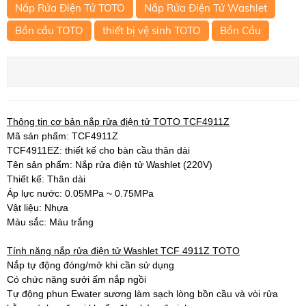
Nắp Rửa Điện Tử TOTO
Nắp Rửa Điện Tử Washlet
Bồn cầu TOTO
thiết bị vệ sinh TOTO
Bồn Cầu
Thông tin cơ bản nắp rửa điện tử TOTO TCF4911Z
Mã sản phẩm: TCF4911Z
TCF4911EZ: thiết kế cho bàn cầu thân dài
Tên sản phẩm: Nắp rửa điện tử Washlet (220V)
Thiết kế: Thân dài
Áp lực nước: 0.05MPa ~ 0.75MPa
Vật liệu: Nhựa
Màu sắc: Màu trắng
Tính năng nắp rửa điện tử Washlet TCF 4911Z TOTO
Nắp tự động đóng/mở khi cần sử dụng
Có chức năng sưởi ấm nắp ngồi
Tự động phun Ewater sương làm sạch lòng bồn cầu và vòi rửa