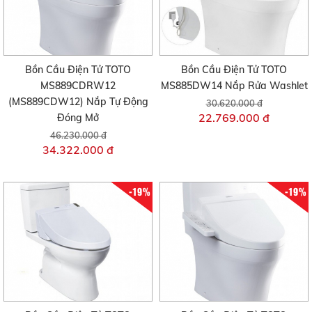
Bồn Cầu Điện Tử TOTO
Bồn Cầu Điện Tử TOTO
MS889CDRW12
MS885DW14 Nắp Rửa Washlet
(MS889CDW12) Nắp Tự Động
30.620.000 đ
22.769.000 đ
Đóng Mở
46.230.000 đ
34.322.000 đ
-19%
-19%