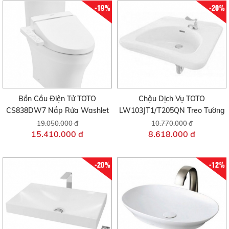
-19%
-20%
Bồn Cầu Điện Tử TOTO
Chậu Dịch Vụ TOTO
CS838DW7 Nắp Rửa Washlet
LW103JT1/T205QN Treo Tường
19.050.000 đ
10.770.000 đ
15.410.000 đ
8.618.000 đ
-20%
-12%