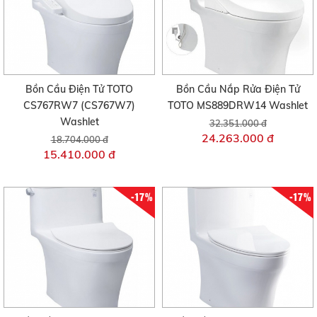
Bồn Cầu Điện Tử TOTO
Bồn Cầu Nắp Rửa Điện Tử
CS767RW7 (CS767W7)
TOTO MS889DRW14 Washlet
Washlet
32.351.000 đ
24.263.000 đ
18.704.000 đ
15.410.000 đ
-17%
-17%