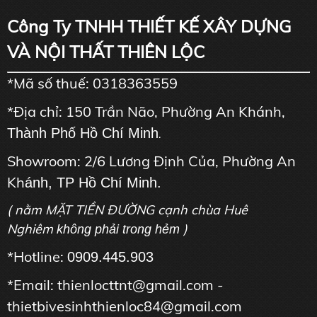
Công Ty TNHH THIẾT KẾ XÂY DỰNG
VÀ NỘI THẤT THIÊN LỘC
*Mã số thuế: 0318363559
*Địa chỉ: 150 Trần Não, Phường An Khánh,
Thành Phố Hồ Chí Minh
.
Showroom: 2/6 Lương Định Của, Phường An
Kh
ánh, TP Hồ Chí Minh.
( nằm MẶT TIỀN ĐƯỜNG cạnh chùa Huê
Nghiêm
)
không phải trong hẻm
*Hotline:
0909.445.903
*Email: thienlocttnt@gmail.com -
thietbivesinhthienloc84@gmail.com