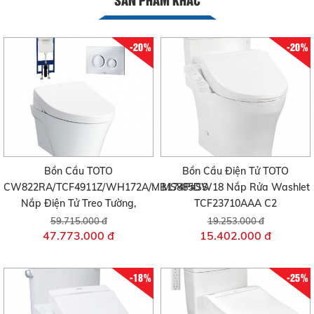
-20%
-20%
Bồn Cầu TOTO
Bồn Cầu Điện Tử TOTO
CW822RA/TCF4911Z/WH172A/MB174P#SS
MS885DW18 Nắp Rửa Washlet
Nắp Điện Tử Treo Tường,
TCF23710AAA C2
59.715.000 đ
19.253.000 đ
47.773.000 đ
15.402.000 đ
-18%
-25%