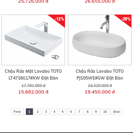
25.726.000 đ
26.655.000 đ
-12%
-20%
Chậu Rửa Mặt Lavabo TOTO
Chậu Rửa Lavabo TOTO
LT4716G17#XW Đặt Bàn
PJS05WE#GW Đặt Bàn
17.781.000 đ
24.320.000 đ
15.682.000 đ
19.450.000 đ
First
1
2
3
4
5
6
7
8
9
10
End