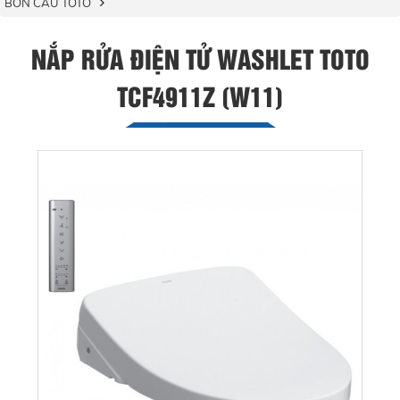
BỒN CẦU TOTO
NẮP RỬA ĐIỆN TỬ WASHLET TOTO
TCF4911Z (W11)