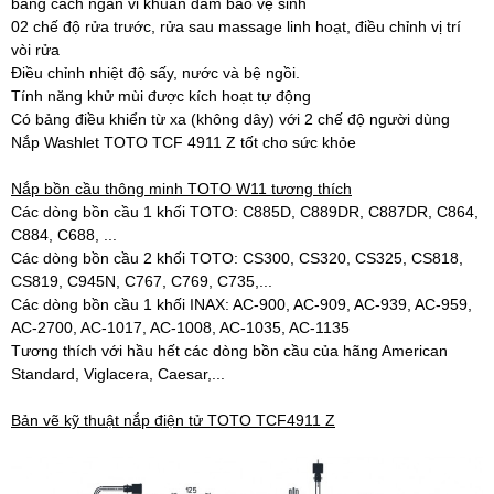
bằng cách ngăn vi khuẩn đảm bảo vệ sinh
02 chế độ rửa trước, rửa sau massage linh hoạt, điều chỉnh vị trí
vòi rửa
Điều chỉnh nhiệt độ sấy, nước và bệ ngồi.
Tính năng khử mùi được kích hoạt tự động
Có bảng điều khiển từ xa (không dây) với 2 chế độ người dùng
Nắp Washlet TOTO TCF 4911 Z tốt cho sức khỏe
Nắp bồn cầu thông minh TOTO W11 tương thích
Các dòng bồn cầu 1 khối TOTO: C885D, C889DR, C887DR, C864,
C884, C688, ...
Các dòng bồn cầu 2 khối TOTO: CS300, CS320, CS325, CS818,
CS819, C945N, C767, C769, C735,...
Các dòng bồn cầu 1 khối INAX: AC-900, AC-909, AC-939, AC-959,
AC-2700, AC-1017, AC-1008, AC-1035, AC-1135
Tương thích với hầu hết các dòng bồn cầu của hãng American
Standard, Viglacera, Caesar,...
Bản vẽ kỹ thuật nắp điện tử TOTO TCF4911 Z