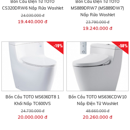
Bồn Cầu Điện Tử TOTO
Bồn Cầu Điện Tử TOTO
CS320DRW6 Nắp Rửa Washlet
MS889DRW7 (MS889DW7)
Nắp Rửa Washlet
24.030.000 đ
19.440.000 đ
23.790.000 đ
19.240.000 đ
-19%
-58%
Bồn Cầu TOTO MS636DT8 1
Bồn Cầu TOTO MS636CDW10
Khối Nắp TC600VS
Nắp Điện Tử Washlet
24.730.000 đ
48.660.000 đ
20.000.000 đ
20.260.000 đ