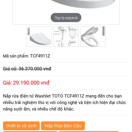
Tap to expand
Tap to expand
Tap to expand
TCF4911Z
Mã sản phẩm:
Giá cũ: 36.370.000 vnđ
Giá: 29.190.000 vnđ
Nắp rửa điện tử Washlet TOTO TCF4911Z mang đến cho bạn
nhiều trải nghiệm thú vị với công nghệ và tiện ích hiện đại chức
năng sưởi ấm, và nhiều chế độ khác.
thiết bị vệ sinh
Nắp Rửa Bồn Cầu