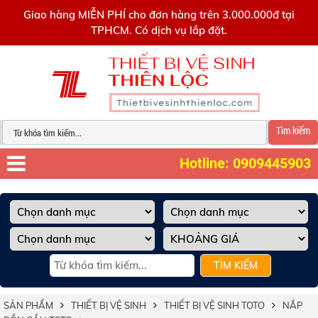
0909445903
Giao hàng MIỄN PHÍ cho đơn hàng trên 3.000.000đ tại
TPHCM. Có dịch vụ lắp đặt.
Tìm kiếm
Hotline: 0909445903
TÌM KIẾM
SẢN PHẨM
THIẾT BỊ VỆ SINH
THIẾT BỊ VỆ SINH TOTO
NẮP