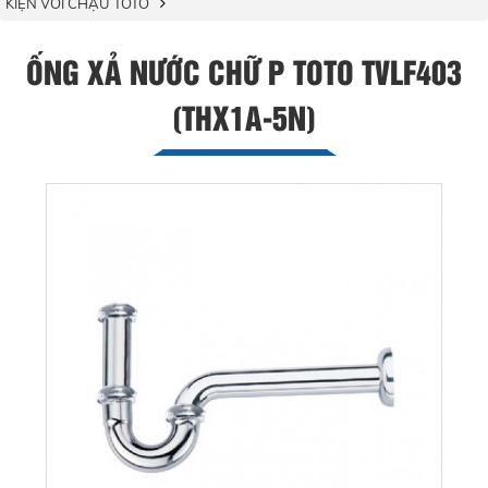
KIỆN VÒI CHẬU TOTO
ỐNG XẢ NƯỚC CHỮ P TOTO TVLF403
(THX1A-5N)