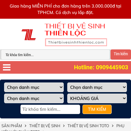
0909445903
Giao hàng MIỄN PHÍ cho đơn hàng trên 3.000.000đ tại
TPHCM. Có dịch vụ lắp đặt.
Tìm kiếm
Hotline: 0909445903
TÌM KIẾM
SẢN PHẨM
THIẾT BỊ VỆ SINH
THIẾT BỊ VỆ SINH TOTO
PHỤ