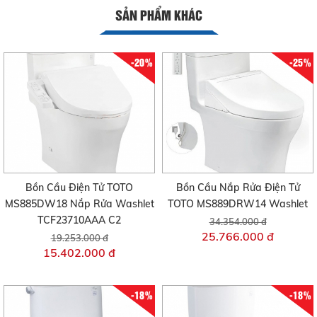
SẢN PHẨM KHÁC
-20%
-25%
Bồn Cầu Điện Tử TOTO
Bồn Cầu Nắp Rửa Điện Tử
MS885DW18 Nắp Rửa Washlet
TOTO MS889DRW14 Washlet
TCF23710AAA C2
34.354.000 đ
25.766.000 đ
19.253.000 đ
15.402.000 đ
-18%
-18%