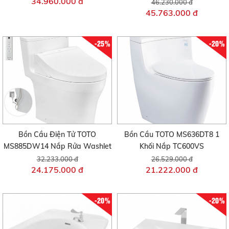
34.960.000 đ
46.230.000 đ
45.763.000 đ
-25%
-20%
Bồn Cầu Điện Tử TOTO
Bồn Cầu TOTO MS636DT8 1
MS885DW14 Nắp Rửa Washlet
Khối Nắp TC600VS
32.233.000 đ
26.529.000 đ
24.175.000 đ
21.222.000 đ
-20%
-20%