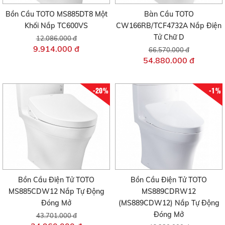
Bồn Cầu TOTO MS885DT8 Một
Bàn Cầu TOTO
Khối Nắp TC600VS
CW166RB/TCF4732A Nắp Điện
Tử Chữ D
12.086.000 đ
9.914.000 đ
66.570.000 đ
54.880.000 đ
-20%
-1%
Bồn Cầu Điện Tử TOTO
Bồn Cầu Điện Tử TOTO
MS885CDW12 Nắp Tự Động
MS889CDRW12
Đóng Mở
(MS889CDW12) Nắp Tự Động
Đóng Mở
43.701.000 đ