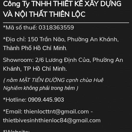
Công Ty TNHH THIẾT KẾ XÂY DỰNG
VÀ NỘI THẤT THIÊN LỘC
*Mã số thuế: 0318363559
*Địa chỉ: 150 Trần Não, Phường An Khánh,
Thành Phố Hồ Chí Minh
.
Showroom: 2/6 Lương Định Của, Phường An
Kh
ánh, TP Hồ Chí Minh.
( nằm MẶT TIỀN ĐƯỜNG cạnh chùa Huê
Nghiêm
)
không phải trong hẻm
*Hotline:
0909.445.903
*Email: thienlocttnt@gmail.com -
thietbivesinhthienloc84@gmail.com
*Website: