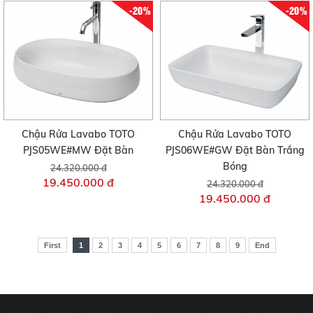
-20%
-20%
Chậu Rửa Lavabo TOTO
Chậu Rửa Lavabo TOTO
PJS05WE#MW Đặt Bàn
PJS06WE#GW Đặt Bàn Trắng
Bóng
24.320.000 đ
19.450.000 đ
24.320.000 đ
19.450.000 đ
First
1
2
3
4
5
6
7
8
9
End