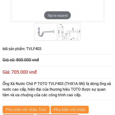
Tap to expand
Tap to expand
TVLF403
Mã sản phẩm:
Giá cũ: 800.000 vnđ
Giá: 705.000 vnđ
Ống Xả Nước Chữ P TOTO TVLF403 (THX1A-5N) là dòng ống xả
nước cao cấp, hiện đại của thương hiệu TOTO được sự quan
tâm và ưa chuộng của các công trình cao cấp.
Phụ kiện vòi chậu Toto
Phụ kiện vòi chậu