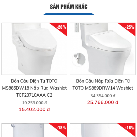
SẢN PHẨM KHÁC
-20%
-25%
Bồn Cầu Điện Tử TOTO
Bồn Cầu Nắp Rửa Điện Tử
MS885DW18 Nắp Rửa Washlet
TOTO MS889DRW14 Washlet
TCF23710AAA C2
34.354.000 đ
25.766.000 đ
19.253.000 đ
15.402.000 đ
-18%
-18%