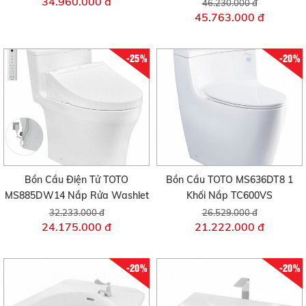
34.960.000 đ
46.230.000 đ
45.763.000 đ
-25%
-20%
Bồn Cầu Điện Tử TOTO
Bồn Cầu TOTO MS636DT8 1
MS885DW14 Nắp Rửa Washlet
Khối Nắp TC600VS
32.233.000 đ
26.529.000 đ
24.175.000 đ
21.222.000 đ
-20%
-20%