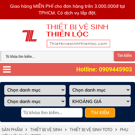
0909445903
Giao hàng MIỄN PHÍ cho đơn hàng trên 3.000.000đ tại
TPHCM. Có dịch vụ lắp đặt.
Tìm kiếm
Hotline: 0909445903
TÌM KIẾM
SẢN PHẨM
THIẾT BỊ VỆ SINH
THIẾT BỊ VỆ SINH TOTO
PHỤ