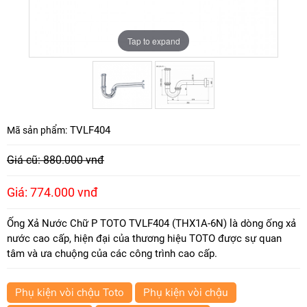
Tap to expand
Tap to expand
TVLF404
Mã sản phẩm:
Giá cũ: 880.000 vnđ
Giá: 774.000 vnđ
Ống Xả Nước Chữ P TOTO TVLF404 (THX1A-6N) là dòng ống xả
nước cao cấp, hiện đại của thương hiệu TOTO được sự quan
tâm và ưa chuộng của các công trình cao cấp.
Phụ kiện vòi chậu Toto
Phụ kiện vòi chậu