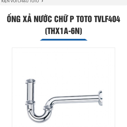
KIỆN VÒI CHẬU TOTO
ỐNG XẢ NƯỚC CHỮ P TOTO TVLF404
(THX1A-6N)