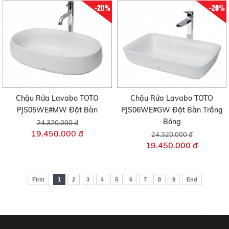
-20%
-20%
Chậu Rửa Lavabo TOTO
Chậu Rửa Lavabo TOTO
PJS05WE#MW Đặt Bàn
PJS06WE#GW Đặt Bàn Trắng
Bóng
24.320.000 đ
19.450.000 đ
24.320.000 đ
19.450.000 đ
First
1
2
3
4
5
6
7
8
9
End