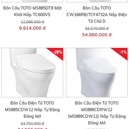
Bồn Cầu TOTO MS885DT8 Một
Bàn Cầu TOTO
Khối Nắp TC600VS
CW166RB/TCF4732A Nắp Điện
Tử Chữ D
12.086.000 đ
9.914.000 đ
66.570.000 đ
54.880.000 đ
-20%
-1%
Bồn Cầu Điện Tử TOTO
Bồn Cầu Điện Tử TOTO
MS885CDW12 Nắp Tự Động
MS889CDRW12
Đóng Mở
(MS889CDW12) Nắp Tự Động
Đóng Mở
43.701.000 đ