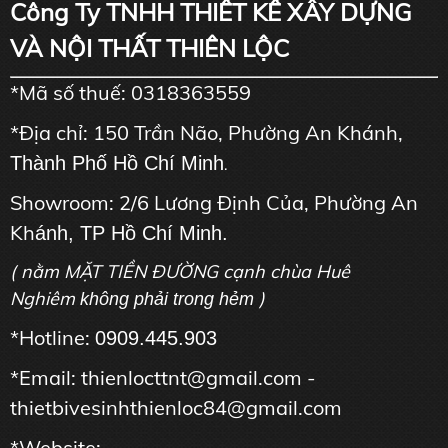
Công Ty TNHH THIẾT KẾ XÂY DỰNG
VÀ NỘI THẤT THIÊN LỘC
*Mã số thuế: 0318363559
*Địa chỉ: 150 Trần Não, Phường An Khánh,
Thành Phố Hồ Chí Minh
.
Showroom: 2/6 Lương Định Của, Phường An
Kh
ánh, TP Hồ Chí Minh.
( nằm MẶT TIỀN ĐƯỜNG cạnh chùa Huê
Nghiêm
)
không phải trong hẻm
*Hotline:
0909.445.903
*Email: thienlocttnt@gmail.com -
thietbivesinhthienloc84@gmail.com
*Website: