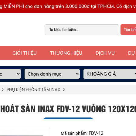
g MIỄN PHÍ cho đơn hàng trên 3.000.000đ tại TPHCM. Có dịch vụ
Tìm ki
GIỚI THIỆU
THƯƠNG HIỆU
DỊCH VỤ
DỰ
PHỤ KIỆN PHÒNG TẮM INAX
HOÁT SÀN INAX FDV-12 VUÔNG 120X12
FDV-12
Mã sản phẩm: