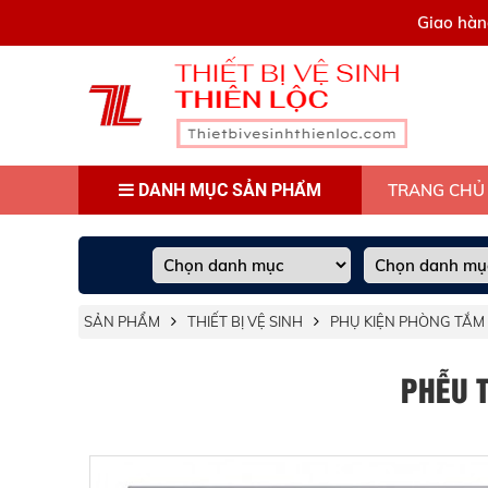
0909445903
Giao hàn
DANH MỤC SẢN PHẨM
TRANG CHỦ
SẢN PHẨM
THIẾT BỊ VỆ SINH
PHỤ KIỆN PHÒNG TẮM
PHỄU T