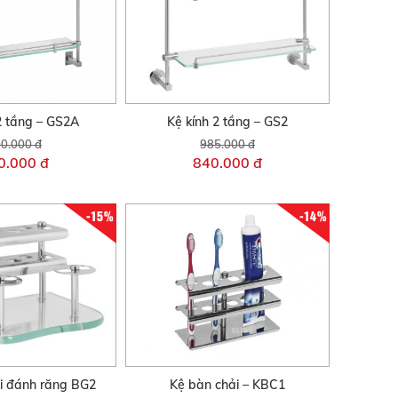
2 tầng – GS2A
Kệ kính 2 tầng – GS2
0.000 đ
985.000 đ
0.000 đ
840.000 đ
-15%
-14%
i đánh răng BG2
Kệ bàn chải – KBC1