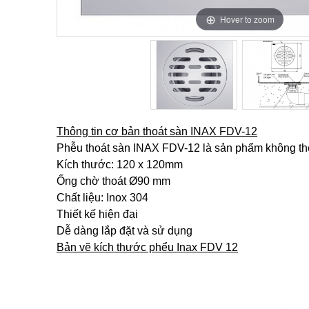
Hover to zoom
Hover to zoom
Thông tin cơ bản thoát sàn INAX FDV-12
Phễu thoát sàn INAX FDV-12 là sản phẩm không thể 
Kích thước: 120 x 120mm
Ống chờ thoát Ø90 mm
Chất liệu: Inox 304
Thiết kế hiện đại
Dễ dàng lắp đặt và sử dụng
Bản vẽ kích thước phểu Inax FDV 12