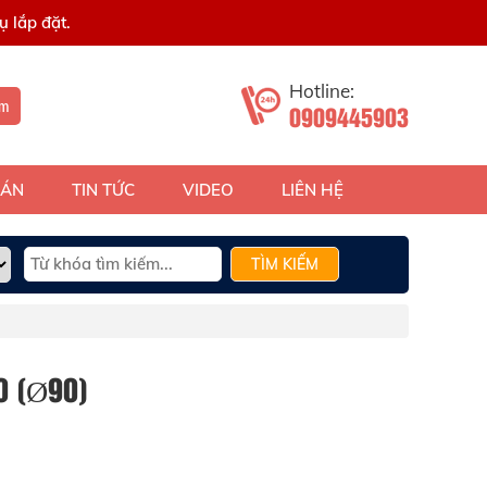
 lắp đặt.
Hotline:
ếm
0909445903
 ÁN
TIN TỨC
VIDEO
LIÊN HỆ
TÌM KIẾM
0 (Ø90)