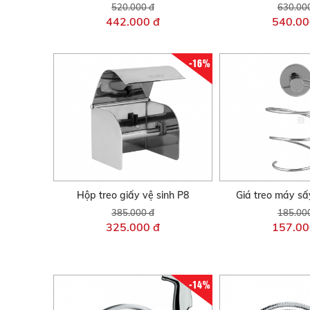
520.000 đ
630.00
442.000 đ
540.00
-16%
Hộp treo giấy vệ sinh P8
Giá treo máy sấ
385.000 đ
185.00
325.000 đ
157.00
-14%