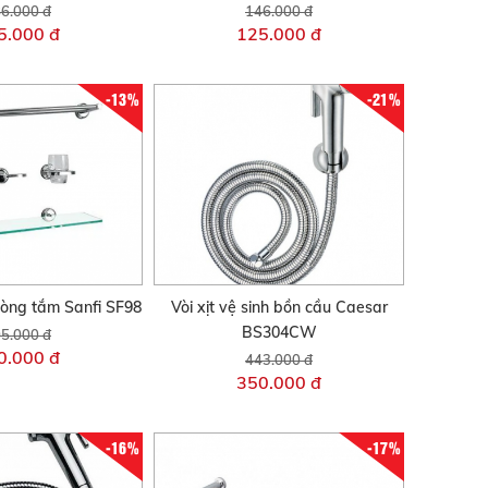
6.000 đ
146.000 đ
5.000 đ
125.000 đ
-13%
-21%
hòng tắm Sanfi SF98
Vòi xịt vệ sinh bồn cầu Caesar
BS304CW
5.000 đ
0.000 đ
443.000 đ
350.000 đ
-16%
-17%