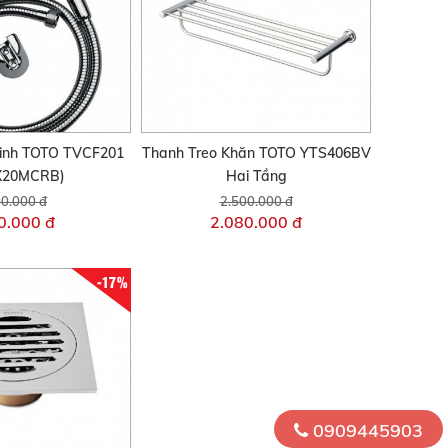
 Sinh TOTO TVCF201
Thanh Treo Khăn TOTO YTS406BV
X20MCRB)
Hai Tầng
0.000 đ
2.500.000 đ
0.000 đ
2.080.000 đ
-17%
0909445903