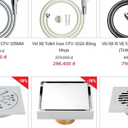
nax CFV-105MM
Vòi Xịt Toilet Inax CFV-102A Bằng
Vòi Xịt Xi Vệ
Nhựa
(TH
0 đ
0 đ
370.000 đ
89
296.400 đ
75
-16%
-16%