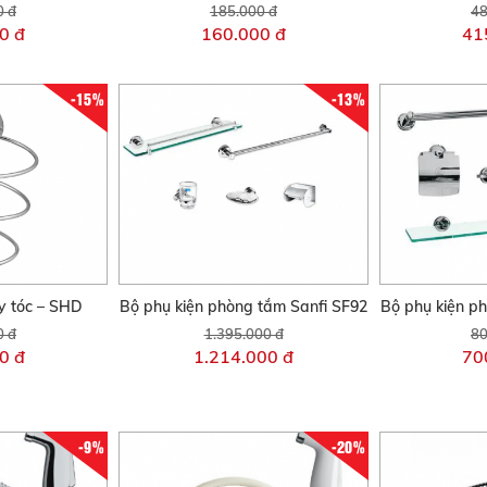
0 đ
185.000 đ
48
0 đ
160.000 đ
41
-15%
-13%
y tóc – SHD
Bộ phụ kiện phòng tắm Sanfi SF92
Bộ phụ kiện p
0 đ
1.395.000 đ
80
0 đ
1.214.000 đ
70
-9%
-20%