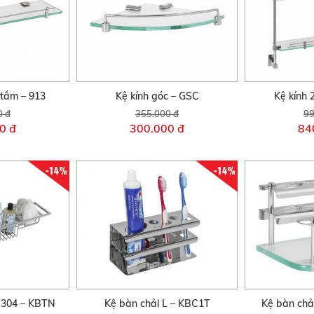
 tắm – 913
Kệ kính góc – GSC
Kệ kính 
0 đ
355.000 đ
99
0 đ
300.000 đ
84
-14%
-14%
 304 – KBTN
Kệ bàn chải L – KBC1T
Kệ bàn chả