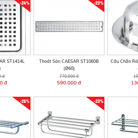
-24%
-23%
AR ST1414L
Thoát Sàn CAESAR ST1060B
Cầu Chắn Rá
)
(Ø60)
0 đ
770.000 đ
15
0 đ
590.000 đ
13
-26%
-23%