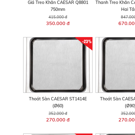
Giá Treo Khăn CAESAR Q8801
Thanh Treo Khăn 
750mm
Hai Tầ
415.000 đ
847.00
350.000 đ
670.00
-23%
Thoát Sàn CAESAR ST1414E
Thoát Sàn CAES
(Ø60)
(Ø90
352.000 đ
352.00
270.000 đ
270.00