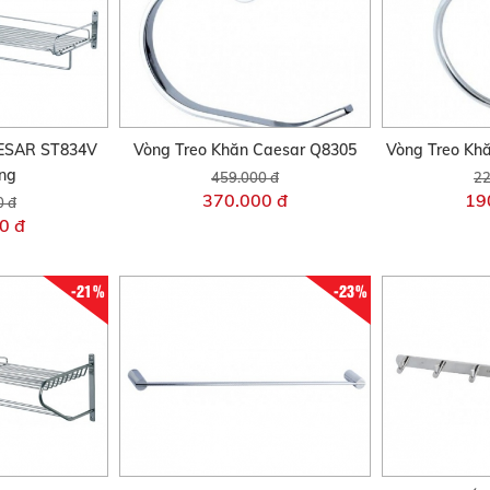
AESAR ST834V
Vòng Treo Khăn Caesar Q8305
Vòng Treo K
ng
459.000 đ
22
370.000 đ
19
0 đ
0 đ
-21%
-23%