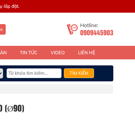
 lắp đặt.
Hotline:
ếm
0909445903
 ÁN
TIN TỨC
VIDEO
LIÊN HỆ
TÌM KIẾM
0 (Ø90)