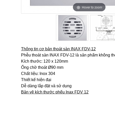
Hover to zoom
Hover to zoom
Thông tin cơ bản thoát sàn INAX FDV-12
Phễu thoát sàn INAX FDV-12 là sản phẩm không thể 
Kích thước: 120 x 120mm
Ống chờ thoát Ø90 mm
Chất liệu: Inox 304
Thiết kế hiện đại
Dễ dàng lắp đặt và sử dụng
Bản vẽ kích thước phểu Inax FDV 12