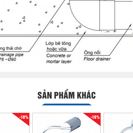
SẢN PHẨM KHÁC
-18%
-19%