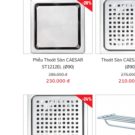
-20%
Phễu Thoát Sàn CAESAR
Thoát Sàn CAES
ST1212EL (Ø90)
(Ø90
286.000 đ
275.00
230.000 đ
210.00
-24%