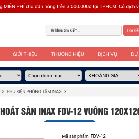
g MIỄN PHÍ cho đơn hàng trên 3.000.000đ tại TPHCM. Có dịch vụ
Tìm ki
GIỚI THIỆU
THƯƠNG HIỆU
DỊCH VỤ
DỰ
PHỤ KIỆN PHÒNG TẮM INAX
HOÁT SÀN INAX FDV-12 VUÔNG 120X12
FDV-12
Mã sản phẩm: