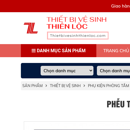
0909445903
Giao hàn
DANH MỤC SẢN PHẨM
TRANG CHỦ
SẢN PHẨM
THIẾT BỊ VỆ SINH
PHỤ KIỆN PHÒNG TẮM
PHỄU T