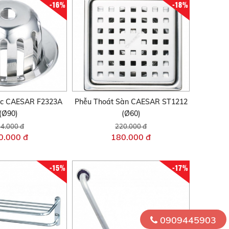
-16%
-18%
c CAESAR F2323A
Phễu Thoát Sàn CAESAR ST1212
(Ø90)
(Ø60)
4.000 đ
220.000 đ
0.000 đ
180.000 đ
-15%
-17%
0909445903