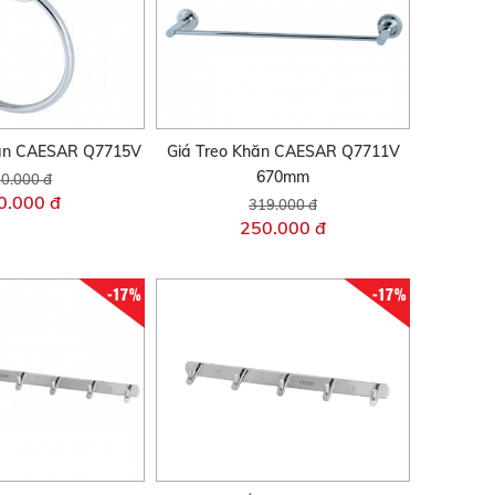
hăn CAESAR Q7715V
Giá Treo Khăn CAESAR Q7711V
670mm
0.000 đ
0.000 đ
319.000 đ
250.000 đ
-17%
-17%