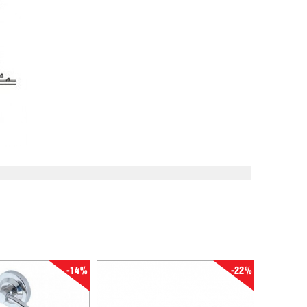
-14%
-22%