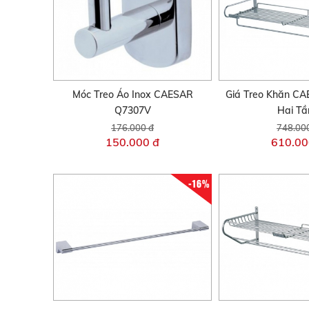
Móc Treo Áo Inox CAESAR
Giá Treo Khăn C
Q7307V
Hai Tầ
176.000 đ
748.00
150.000 đ
610.00
-16%