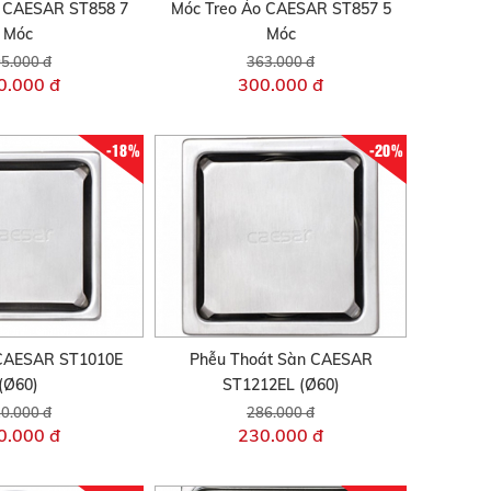
o CAESAR ST858 7
Móc Treo Áo CAESAR ST857 5
Móc
Móc
5.000 đ
363.000 đ
0.000 đ
300.000 đ
-18%
-20%
CAESAR ST1010E
Phễu Thoát Sàn CAESAR
(Ø60)
ST1212EL (Ø60)
0.000 đ
286.000 đ
0.000 đ
230.000 đ