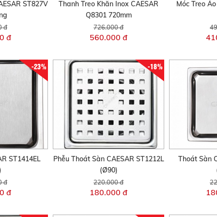
CAESAR ST827V
Thanh Treo Khăn Inox CAESAR
Móc Treo Á
ng
Q8301 720mm
0 đ
726.000 đ
49
0 đ
560.000 đ
41
-23%
-18%
AR ST1414EL
Phễu Thoát Sàn CAESAR ST1212L
Thoát Sàn 
)
(Ø90)
0 đ
220.000 đ
22
0 đ
180.000 đ
18