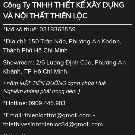
Công Ty TNHH THIẾT KẾ XÂY DỰNG
VÀ NỘI THẤT THIÊN LỘC
*Mã số thuế: 0318363559
*Địa chỉ: 150 Trần Não, Phường An Khánh,
Thành Phố Hồ Chí Minh
.
Showroom: 2/6 Lương Định Của, Phường An
Kh
ánh, TP Hồ Chí Minh.
( nằm MẶT TIỀN ĐƯỜNG cạnh chùa Huê
Nghiêm
)
không phải trong hẻm
*Hotline:
0909.445.903
*Email: thienlocttnt@gmail.com -
thietbivesinhthienloc84@gmail.com