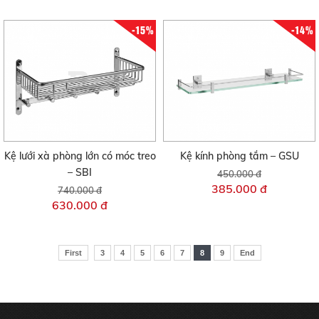
-15%
-14%
Kệ lưới xà phòng lớn có móc treo
Kệ kính phòng tắm – GSU
– SBI
450.000 đ
385.000 đ
740.000 đ
630.000 đ
First
3
4
5
6
7
8
9
End