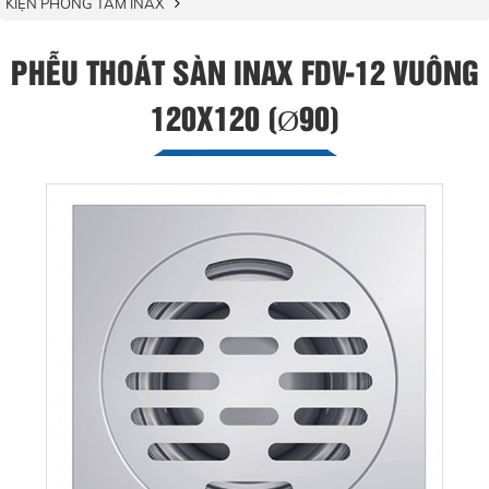
KIỆN PHÒNG TẮM INAX
PHỄU THOÁT SÀN INAX FDV-12 VUÔNG
120X120 (Ø90)