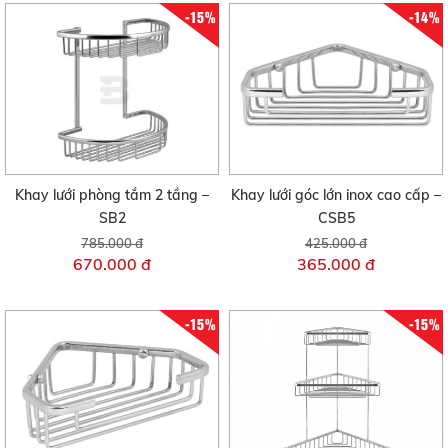
-15%
-14%
Khay lưới phòng tắm 2 tầng –
Khay lưới góc lớn inox cao cấp –
SB2
CSB5
785.000 đ
425.000 đ
670.000 đ
365.000 đ
-15%
-15%