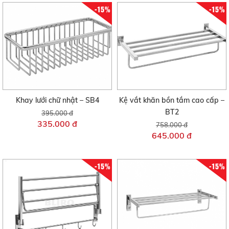
-15%
-15%
Khay lưới chữ nhật – SB4
Kệ vắt khăn bồn tắm cao cấp –
BT2
395.000 đ
335.000 đ
758.000 đ
645.000 đ
-15%
-15%