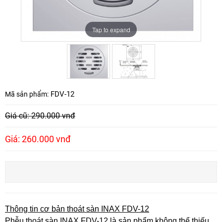
Tap to expand
Tap to expand
FDV-12
Mã sản phẩm:
Giá cũ: 290.000 vnđ
Giá: 260.000 vnđ
Thông tin cơ bản thoát sàn INAX FDV-12
Phễu thoát sàn INAX FDV-12 là sản phẩm không thể thiếu