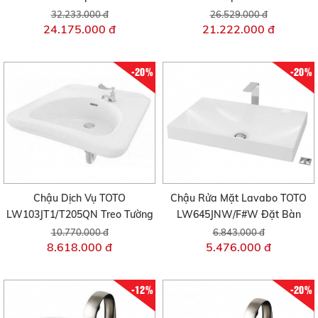
32.233.000 đ
26.529.000 đ
24.175.000 đ
21.222.000 đ
-20%
-20%
Chậu Dịch Vụ TOTO
Chậu Rửa Mặt Lavabo TOTO
LW103JT1/T205QN Treo Tường
LW645JNW/F#W Đặt Bàn
10.770.000 đ
6.843.000 đ
8.618.000 đ
5.476.000 đ
-12%
-20%