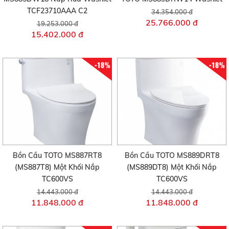
TCF23710AAA C2
34.354.000 đ
25.766.000 đ
19.253.000 đ
15.402.000 đ
-18%
-18%
Bồn Cầu TOTO MS887RT8
Bồn Cầu TOTO MS889DRT8
(MS887T8) Một Khối Nắp
(MS889DT8) Một Khối Nắp
TC600VS
TC600VS
14.443.000 đ
14.443.000 đ
11.848.000 đ
11.848.000 đ