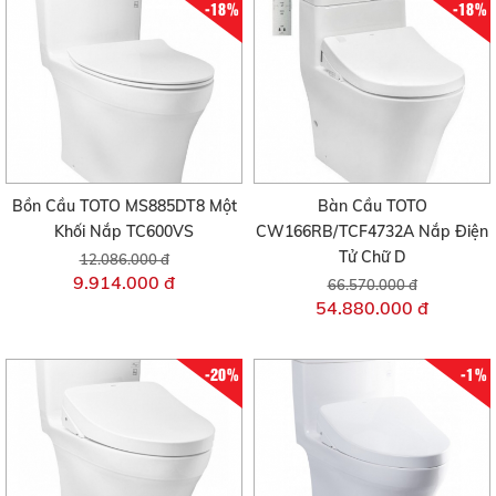
-18%
-18%
Bồn Cầu TOTO MS885DT8 Một
Bàn Cầu TOTO
Khối Nắp TC600VS
CW166RB/TCF4732A Nắp Điện
Tử Chữ D
12.086.000 đ
9.914.000 đ
66.570.000 đ
54.880.000 đ
-20%
-1%