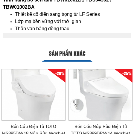
TBW01002BA
Thiết kế cổ điển sang trọng từ LF Series
Lớp mạ bền vững với thời gian
Thân van bằng đồng thau
SẢN PHẨM KHÁC
-20%
-25%
Bồn Cầu Điện Tử TOTO
Bồn Cầu Nắp Rửa Điện Tử
MS885DW18 Nắp Rửa Washlet
TOTO MS889DRW14 Washlet