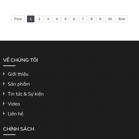
First
1
2
3
4
5
6
7
8
9
10
End
VỀ CHÚNG TÔI
Giới thiệu
Sản phẩm
Tin tức & Sự kiện
Video
Liên hệ
CHÍNH SÁCH