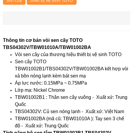
sen cây
thiết bị vệ sinh TOTO
Thông tin cơ bản vòi sen cây TOTO
TBS04302V/TBW01010A/TBW01002BA​
Vòi sen cây của thương hiệu thiết bị vệ sinh TOTO
Sen cây TOTO
TBW01002B1/TBS04302V/TBW01002BA kết hợp vòi
xả bồn nóng lạnh kèm bát sen mạ
Áp lực nước: 0.15MPa ~ 0.75MPa
Lớp mạ: Nickel Chrome
TBW01002B1 : Thân sen cây vuông - Xuất xứ: Trung
Quốc
TBS04302V: Củ sen nóng lạnh - Xuất xứ: Việt Nam
TBW01002BA (mã cũ: TBW01010A ): Tay sen 3 chế
độ - Xuất xứ: Trung Quốc
Tính năng bộ sen tắm TBW01002B1 TBS04302V