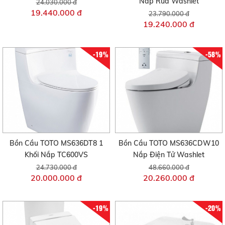
Nắp Rửa Washlet
24.030.000 đ
19.440.000 đ
23.790.000 đ
19.240.000 đ
-19%
-58%
Bồn Cầu TOTO MS636DT8 1
Bồn Cầu TOTO MS636CDW10
Khối Nắp TC600VS
Nắp Điện Tử Washlet
24.730.000 đ
48.660.000 đ
20.000.000 đ
20.260.000 đ
-19%
-20%