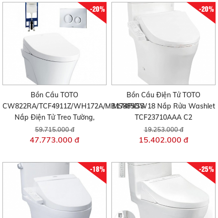
-20%
-20%
Bồn Cầu TOTO
Bồn Cầu Điện Tử TOTO
CW822RA/TCF4911Z/WH172A/MB174P#SS
MS885DW18 Nắp Rửa Washlet
Nắp Điện Tử Treo Tường,
TCF23710AAA C2
59.715.000 đ
19.253.000 đ
47.773.000 đ
15.402.000 đ
-18%
-25%