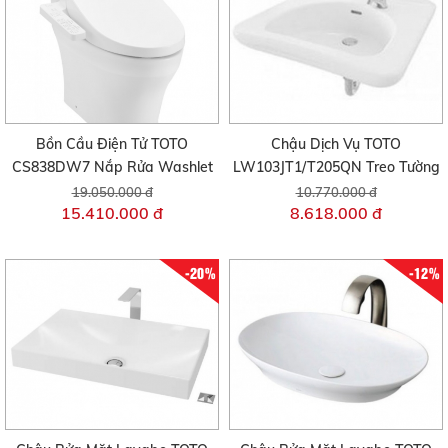
Bồn Cầu Điện Tử TOTO
Chậu Dịch Vụ TOTO
CS838DW7 Nắp Rửa Washlet
LW103JT1/T205QN Treo Tường
19.050.000 đ
10.770.000 đ
15.410.000 đ
8.618.000 đ
-20%
-12%