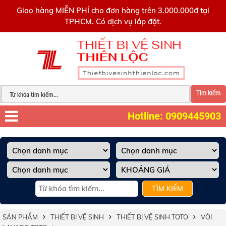
0909445903
Giao hàng MIỄN PHÍ cho đơn hàng trên 3.000.000đ tại
TPHCM. Có dịch vụ lắp đặt.
Tìm kiếm
Hotline: 0909445903
TÌM KIẾM
SẢN PHẨM
THIẾT BỊ VỆ SINH
THIẾT BỊ VỆ SINH TOTO
VÒI