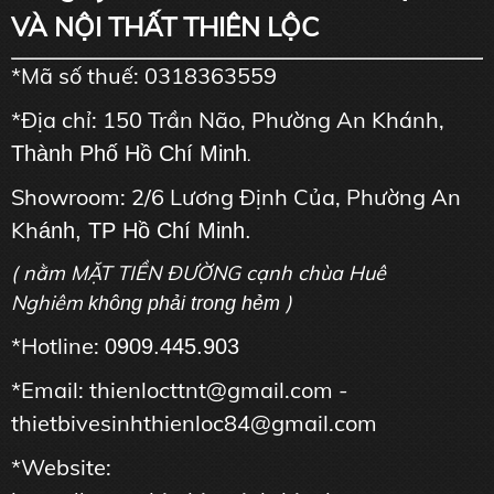
VÀ NỘI THẤT THIÊN LỘC
*Mã số thuế: 0318363559
*Địa chỉ: 150 Trần Não, Phường An Khánh,
Thành Phố Hồ Chí Minh
.
Showroom: 2/6 Lương Định Của, Phường An
Kh
ánh, TP Hồ Chí Minh.
( nằm MẶT TIỀN ĐƯỜNG cạnh chùa Huê
Nghiêm
)
không phải trong hẻm
*Hotline:
0909.445.903
*Email: thienlocttnt@gmail.com -
thietbivesinhthienloc84@gmail.com
*Website: