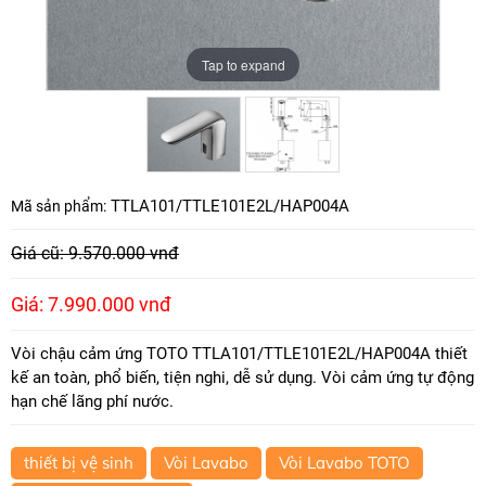
Tap to expand
TTLA101/TTLE101E2L/HAP004A
Mã sản phẩm:
Giá cũ: 9.570.000 vnđ
Giá: 7.990.000 vnđ
Vòi chậu cảm ứng TOTO TTLA101/TTLE101E2L/HAP004A thiết
kế an toàn, phổ biến, tiện nghi, dễ sử dụng. Vòi cảm ứng tự động
hạn chế lãng phí nước.
thiết bị vệ sinh
Vòi Lavabo
Vòi Lavabo TOTO