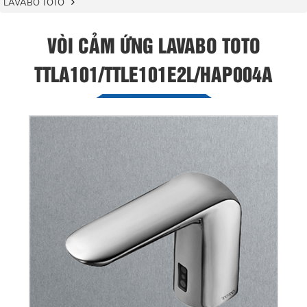
LAVABO TOTO
VÒI CẢM ỨNG LAVABO TOTO
TTLA101/TTLE101E2L/HAP004A
Tap to expand