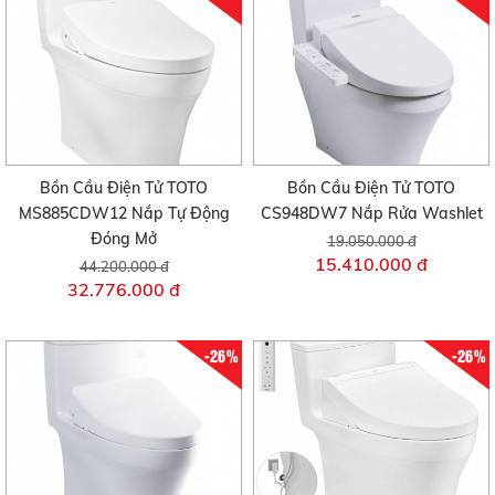
Bồn Cầu Điện Tử TOTO
Bồn Cầu Điện Tử TOTO
MS885CDW12 Nắp Tự Động
CS948DW7 Nắp Rửa Washlet
Đóng Mở
19.050.000 đ
15.410.000 đ
44.200.000 đ
32.776.000 đ
-26%
-26%