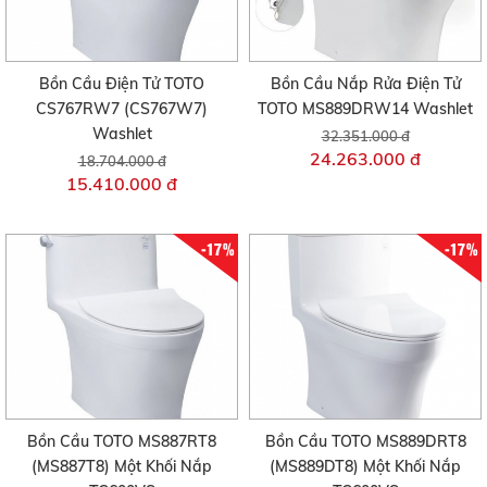
Bồn Cầu Điện Tử TOTO
Bồn Cầu Nắp Rửa Điện Tử
CS767RW7 (CS767W7)
TOTO MS889DRW14 Washlet
Washlet
32.351.000 đ
24.263.000 đ
18.704.000 đ
15.410.000 đ
-17%
-17%
Bồn Cầu TOTO MS887RT8
Bồn Cầu TOTO MS889DRT8
(MS887T8) Một Khối Nắp
(MS889DT8) Một Khối Nắp