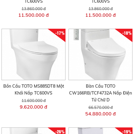
TC600VS
TC600VS
13.860.000 đ
13.860.000 đ
11.500.000 đ
11.500.000 đ
-17%
-18%
Bồn Cầu TOTO MS885DT8 Một
Bàn Cầu TOTO
Khối Nắp TC600VS
CW166RB/TCF4732A Nắp Điện
Tử Chữ D
11.600.000 đ
9.620.000 đ
66.570.000 đ
54.880.000 đ
-26%
-19%