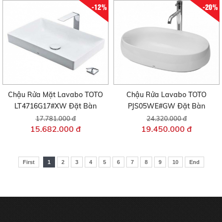
-12%
-20%
Chậu Rửa Mặt Lavabo TOTO
Chậu Rửa Lavabo TOTO
LT4716G17#XW Đặt Bàn
PJS05WE#GW Đặt Bàn
17.781.000 đ
24.320.000 đ
15.682.000 đ
19.450.000 đ
First
1
2
3
4
5
6
7
8
9
10
End