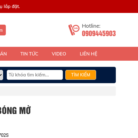
 lắp đặt.
Hotline:
ếm
0909445903
 ÁN
TIN TỨC
VIDEO
LIÊN HỆ
TÌM KIẾM
 BÓNG MỜ
702S