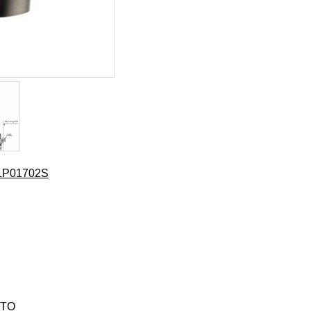
TLP01702S
OTO