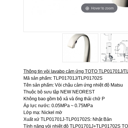
Hover to zoom
Hover to zoom
Thông tin vòi lavabo cảm ứng TOTO TLP01701J/
Mã sản phẩm: TLP01701J/TLP01702S
Tên sản phẩm: Vòi chậu cảm ứng nhiệt độ Matsu
Thuộc bộ sưu tập NEW NEOREST
Không bao gồm bộ xả và ống thải chữ P
Áp lực nước: 0.05MPa ~ 0.75MPa
Lớp mạ: Nickel mờ
Xuất xứ TLP01701J-TLP01702S: Nhật Bản
Tính năng vòi nhiệt độ TLP01701J+TLP01702S T