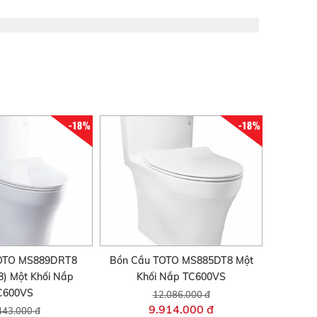
-18%
-18%
TOTO MS889DRT8
Bồn Cầu TOTO MS885DT8 Một
) Một Khối Nắp
Khối Nắp TC600VS
C600VS
12.086.000 đ
9.914.000 đ
443.000 đ