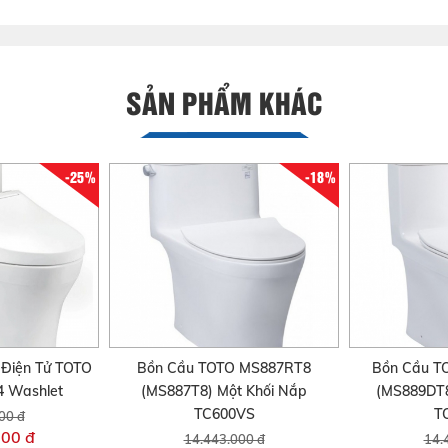
SẢN PHẨM KHÁC
-25%
-18%
Điện Tử TOTO
Bồn Cầu TOTO MS887RT8
Bồn Cầu 
 Washlet
(MS887T8) Một Khối Nắp
(MS889DT8
TC600VS
T
00 đ
000 đ
14.443.000 đ
14.