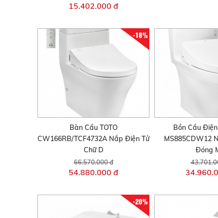
15.402.000 đ
-18%
Bàn Cầu TOTO
Bồn Cầu Điện
CW166RB/TCF4732A Nắp Điện Tử
MS885CDW12 N
Chữ D
Đóng 
66.570.000 đ
43.701.0
54.880.000 đ
34.960.
-20%