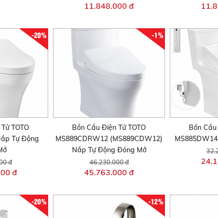
11.848.000 đ
11.8
-20%
-1%
 Tử TOTO
Bồn Cầu Điện Tử TOTO
Bồn Cầu
ắp Tự Động
MS889CDRW12 (MS889CDW12)
MS885DW14 
Mở
Nắp Tự Động Đóng Mở
32.
24.1
00 đ
46.230.000 đ
000 đ
45.763.000 đ
-20%
-12%