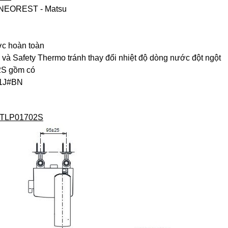
W NEOREST - Matsu
ớc hoàn toàn
và Safety Thermo tránh thay đổi nhiệt độ dòng nước đột ngột
2S gồm có
01J#BN
/TLP01702S