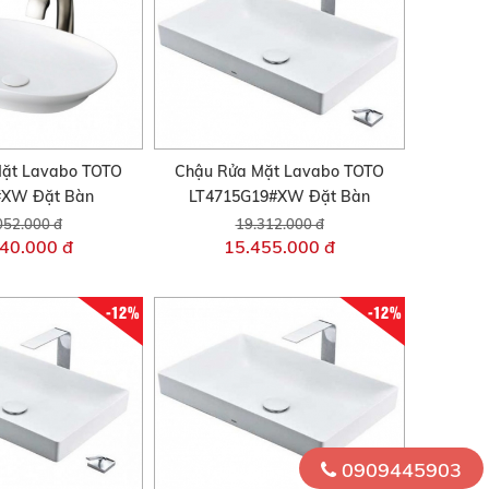
ặt Lavabo TOTO
Chậu Rửa Mặt Lavabo TOTO
#XW Đặt Bàn
LT4715G19#XW Đặt Bàn
052.000 đ
19.312.000 đ
40.000 đ
15.455.000 đ
-12%
-12%
0909445903