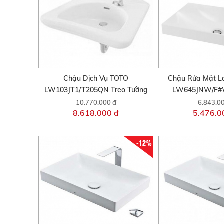
Chậu Dịch Vụ TOTO
Chậu Rửa Mặt L
LW103JT1/T205QN Treo Tường
LW645JNW/F#
10.770.000 đ
6.843.0
8.618.000 đ
5.476.0
-12%