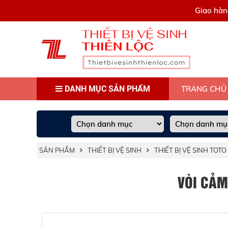
0909445903
Giao hàn
DANH MỤC SẢN PHẨM
TRANG CHỦ
SẢN PHẨM
THIẾT BỊ VỆ SINH
THIẾT BỊ VỆ SINH TOTO
VÒI CẢM