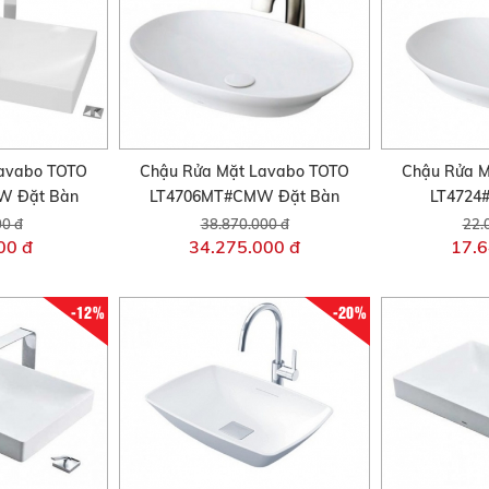
avabo TOTO
Chậu Rửa Mặt Lavabo TOTO
Chậu Rửa M
W Đặt Bàn
LT4706MT#CMW Đặt Bàn
LT4724
00 đ
38.870.000 đ
22.
00 đ
34.275.000 đ
17.6
-12%
-20%