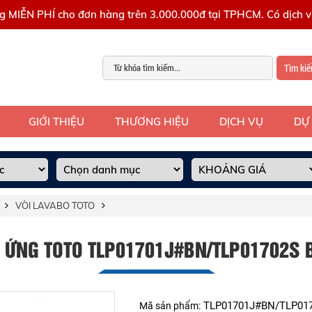
g MIỄN PHÍ cho đơn hàng trên 3.000.000đ tại TPHCM. Có dịch vụ
Tìm ki
GIỚI THIỆU
THƯƠNG HIỆU
DỊCH VỤ
DỰ
VÒI LAVABO TOTO
 ỨNG TOTO TLP01701J#BN/TLP01702S
TLP01701J#BN/TLP01
Mã sản phẩm: