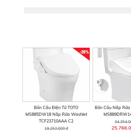
-20%
Bồn Cầu Điện Tử TOTO
Bồn Cầu Nắp Rửa 
MS885DW18 Nắp Rửa Washlet
MS889DRW14
TCF23710AAA C2
34.354.0
25.766.
19.253.000 đ