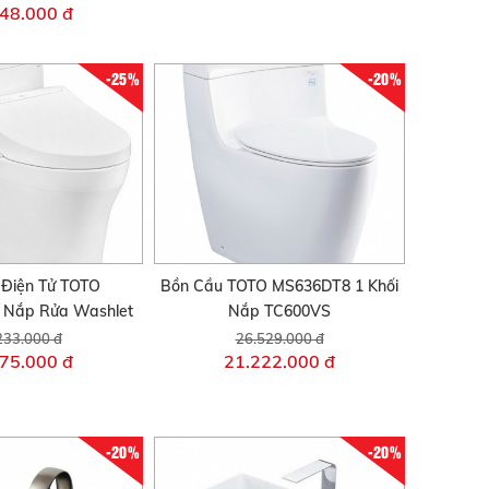
48.000 đ
-25%
-20%
 Điện Tử TOTO
Bồn Cầu TOTO MS636DT8 1 Khối
Nắp Rửa Washlet
Nắp TC600VS
233.000 đ
26.529.000 đ
75.000 đ
21.222.000 đ
-20%
-20%