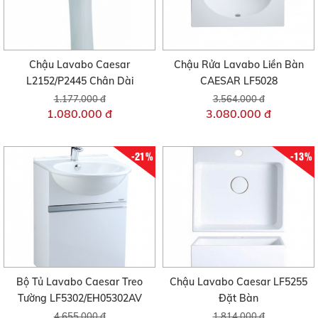
Chậu Lavabo Caesar
Chậu Rửa Lavabo Liền Bàn
L2152/P2445 Chân Dài
CAESAR LF5028
1.177.000 đ
3.564.000 đ
1.080.000 đ
3.080.000 đ
-21%
-13%
Bộ Tủ Lavabo Caesar Treo
Chậu Lavabo Caesar LF5255
Tường LF5302/EH05302AV
Đặt Bàn
4.655.000 đ
1.814.000 đ