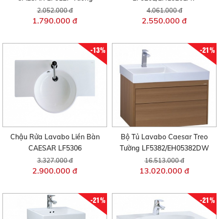
2.052.000 đ
4.061.000 đ
1.790.000 đ
2.550.000 đ
-13%
-21%
Chậu Rửa Lavabo Liền Bàn
Bộ Tủ Lavabo Caesar Treo
CAESAR LF5306
Tường LF5382/EH05382DW
3.327.000 đ
16.513.000 đ
2.900.000 đ
13.020.000 đ
-21%
-21%