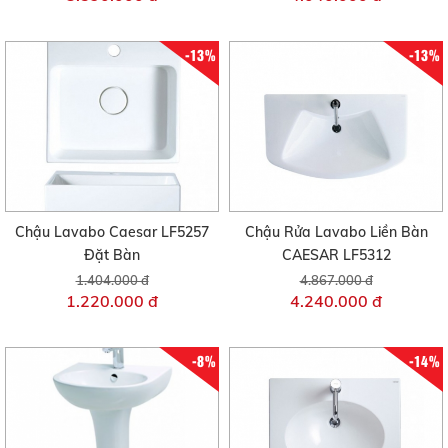
-13%
-13%
Chậu Lavabo Caesar LF5257
Chậu Rửa Lavabo Liền Bàn
Đặt Bàn
CAESAR LF5312
1.404.000 đ
4.867.000 đ
1.220.000 đ
4.240.000 đ
-8%
-14%