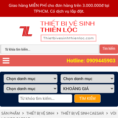
0909445903
Giao hàng MIỄN PHÍ cho đơn hàng trên 3.000.000đ tại
TPHCM. Có dịch vụ lắp đặt.
Tìm kiếm
Hotline: 0909445903
TÌM KIẾM
SẢN PHẨM
THIẾT BỊ VỆ SINH
THIẾT BỊ VỆ SINH CAESAR
VÒI