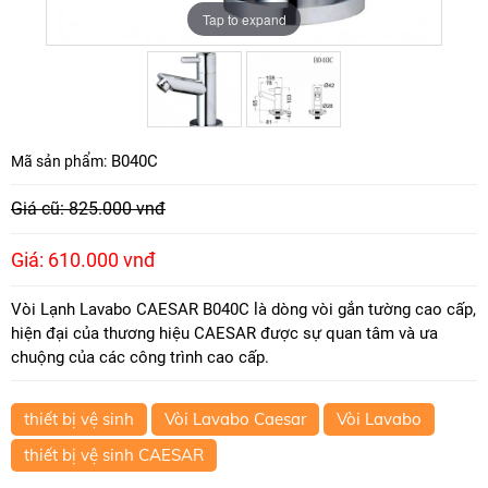
Tap to expand
Tap to expand
B040C
Mã sản phẩm:
Giá cũ: 825.000 vnđ
Giá: 610.000 vnđ
Vòi Lạnh Lavabo CAESAR B040C là dòng vòi gắn tường cao cấp,
hiện đại của thương hiệu CAESAR được sự quan tâm và ưa
chuộng của các công trình cao cấp.
thiết bị vệ sinh
Vòi Lavabo Caesar
Vòi Lavabo
thiết bị vệ sinh CAESAR