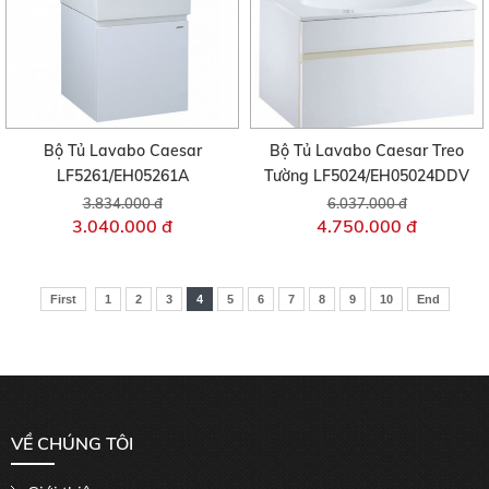
Bộ Tủ Lavabo Caesar
Bộ Tủ Lavabo Caesar Treo
LF5261/EH05261A
Tường LF5024/EH05024DDV
3.834.000 đ
6.037.000 đ
3.040.000 đ
4.750.000 đ
First
1
2
3
4
5
6
7
8
9
10
End
VỀ CHÚNG TÔI