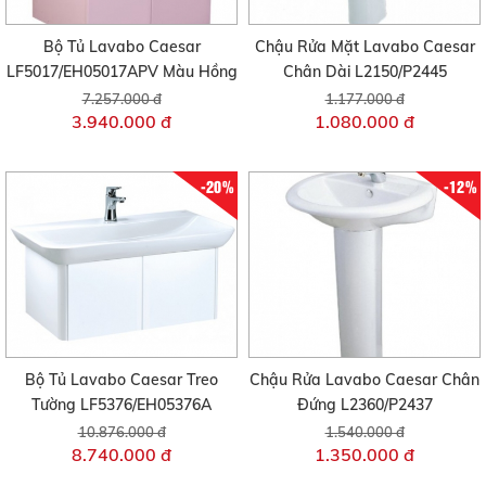
Bộ Tủ Lavabo Caesar
Chậu Rửa Mặt Lavabo Caesar
LF5017/EH05017APV Màu Hồng
Chân Dài L2150/P2445
7.257.000 đ
1.177.000 đ
3.940.000 đ
1.080.000 đ
-20%
-12%
Bộ Tủ Lavabo Caesar Treo
Chậu Rửa Lavabo Caesar Chân
Tường LF5376/EH05376A
Đứng L2360/P2437
10.876.000 đ
1.540.000 đ
8.740.000 đ
1.350.000 đ