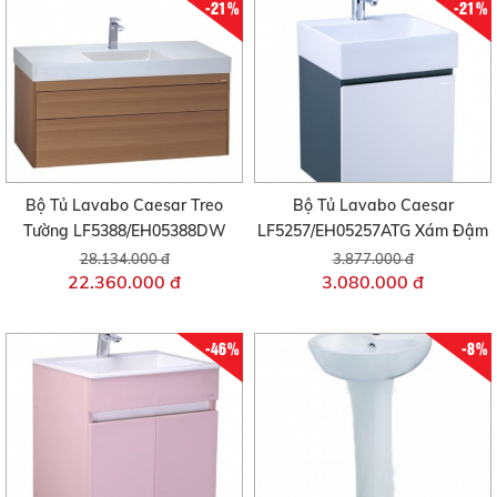
-21%
-21%
Bộ Tủ Lavabo Caesar Treo
Bộ Tủ Lavabo Caesar
Tường LF5388/EH05388DW
LF5257/EH05257ATG Xám Đậm
28.134.000 đ
3.877.000 đ
22.360.000 đ
3.080.000 đ
-46%
-8%