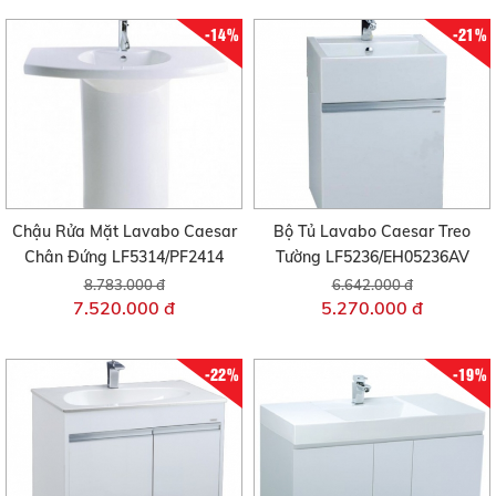
-14%
-21%
Chậu Rửa Mặt Lavabo Caesar
Bộ Tủ Lavabo Caesar Treo
Chân Đứng LF5314/PF2414
Tường LF5236/EH05236AV
8.783.000 đ
6.642.000 đ
7.520.000 đ
5.270.000 đ
-22%
-19%