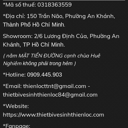
*Mã số thuế: 0318363559
*Địa chỉ: 150 Trần Não, Phường An Khánh,
Thành Phố Hồ Chí Minh
.
Showroom: 2/6 Lương Định Của, Phường An
Kh
ánh, TP Hồ Chí Minh.
( nằm MẶT TIỀN ĐƯỜNG cạnh chùa Huê
Nghiêm
)
không phải trong hẻm
*Hotline:
0909.445.903
*Email: thienlocttnt@gmail.com -
thietbivesinhthienloc84@gmail.com
*Website:
https://www.thietbivesinhthienloc.com
*Fanpage: