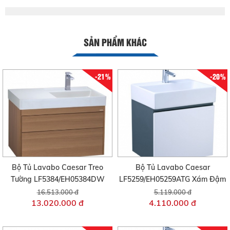
SẢN PHẨM KHÁC
-21%
-20%
Bộ Tủ Lavabo Caesar Treo
Bộ Tủ Lavabo Caesar
Tường LF5384/EH05384DW
LF5259/EH05259ATG Xám Đậm
16.513.000 đ
5.119.000 đ
13.020.000 đ
4.110.000 đ