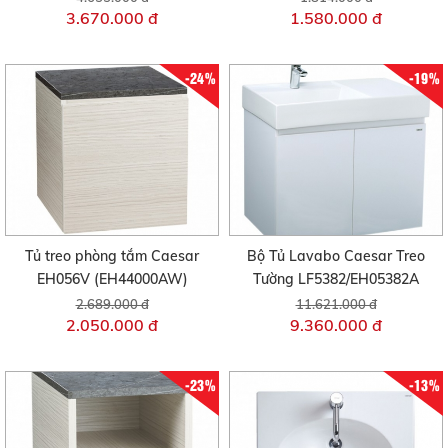
3.670.000 đ
1.580.000 đ
-24%
-19%
Tủ treo phòng tắm Caesar
Bộ Tủ Lavabo Caesar Treo
EH056V (EH44000AW)
Tường LF5382/EH05382A
2.689.000 đ
11.621.000 đ
2.050.000 đ
9.360.000 đ
-23%
-13%