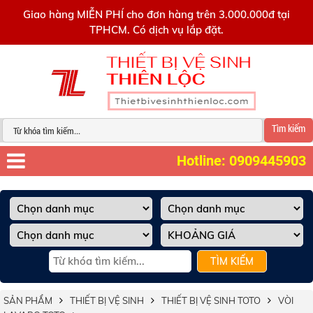
0909445903
Giao hàng MIỄN PHÍ cho đơn hàng trên 3.000.000đ tại
TPHCM. Có dịch vụ lắp đặt.
Tìm kiếm
Hotline: 0909445903
TÌM KIẾM
SẢN PHẨM
THIẾT BỊ VỆ SINH
THIẾT BỊ VỆ SINH TOTO
VÒI