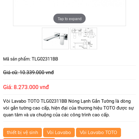
Tap to expand
Tap to expand
TLG02311BB
Mã sản phẩm:
Giá cũ: 10.339.000 vnđ
Giá: 8.273.000 vnđ
Vòi Lavabo TOTO TLG02311BB Nóng Lạnh Gắn Tường là dòng
vòi gắn tường cao cấp, hiện đại của thương hiệu TOTO được sự
quan tâm và ưa chuộng của các công trình cao cấp.
thiết bị vệ sinh
Vòi Lavabo
Vòi Lavabo TOTO