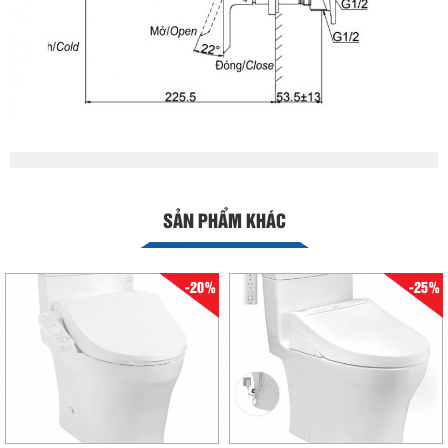
SẢN PHẨM KHÁC
-20%
-25%