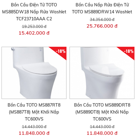
Bồn Cầu Điện Tử TOTO
Bồn Cầu Nắp Rửa Điện Tử
MS885DW18 Nắp Rửa Washlet
TOTO MS889DRW14 Washlet
TCF23710AAA C2
34.354.000 đ
25.766.000 đ
19.253.000 đ
15.402.000 đ
-18%
-18%
Bồn Cầu TOTO MS887RT8
Bồn Cầu TOTO MS889DRT8
(MS887T8) Một Khối Nắp
(MS889DT8) Một Khối Nắp
TC600VS
TC600VS
14.443.000 đ
14.443.000 đ
11.848.000 đ
11.848.000 đ