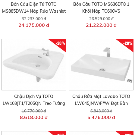
Bồn Cầu Điện Tử TOTO
Bồn Cầu TOTO MS636DT8 1
MS885DW14 Nắp Rửa Washlet
Khối Nắp TC600VS
32.233.000 đ
26.529.000 đ
24.175.000 đ
21.222.000 đ
-20%
-20%
Chậu Dịch Vụ TOTO
Chậu Rửa Mặt Lavabo TOTO
LW103JT1/T205QN Treo Tường
LW645JNW/F#W Đặt Bàn
10.770.000 đ
6.843.000 đ
8.618.000 đ
5.476.000 đ