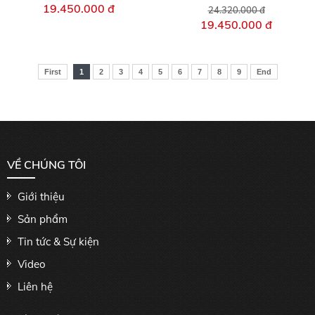
19.450.000 đ
24.320.000 đ
19.450.000 đ
First
1
2
3
4
5
6
7
8
9
End
VỀ CHÚNG TÔI
Giới thiệu
Sản phẩm
Tin tức & Sự kiện
Video
Liên hệ