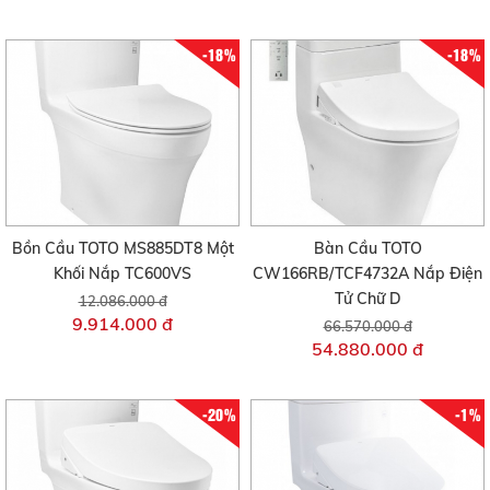
-18%
-18%
Bồn Cầu TOTO MS885DT8 Một
Bàn Cầu TOTO
Khối Nắp TC600VS
CW166RB/TCF4732A Nắp Điện
Tử Chữ D
12.086.000 đ
9.914.000 đ
66.570.000 đ
54.880.000 đ
-20%
-1%