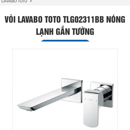
LAVABO TOTO
VÒI LAVABO TOTO TLG02311BB NÓNG
LẠNH GẮN TƯỜNG