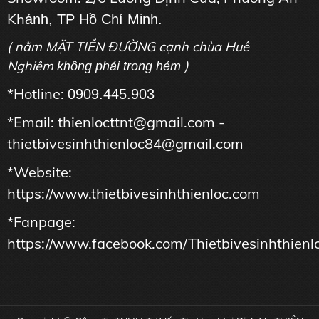
Kh
ánh, TP Hồ Chí Minh.
( nằm MẶT TIỀN ĐƯỜNG cạnh chùa Huê
Nghiêm
)
không phải trong hẻm
*Hotline:
0909.445.903
*Email: thienlocttnt@gmail.com -
thietbivesinhthienloc84@gmail.com
*Website:
https://www.thietbivesinhthienloc.com
*Fanpage:
https://www.facebook.com/Thietbivesinhthienl