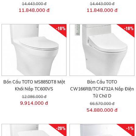
14.443.000 đ
14.443.000 đ
11.848.000 đ
11.848.000 đ
-18%
-18%
Bồn Cầu TOTO MS885DT8 Một
Bàn Cầu TOTO
Khối Nắp TC600VS
CW166RB/TCF4732A Nắp Điện
Tử Chữ D
12.086.000 đ
9.914.000 đ
66.570.000 đ
54.880.000 đ
-20%
-1%