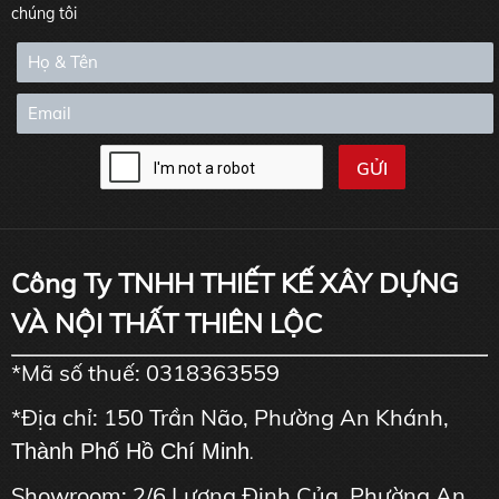
chúng tôi
Công Ty TNHH THIẾT KẾ XÂY DỰNG
VÀ NỘI THẤT THIÊN LỘC
*Mã số thuế: 0318363559
*Địa chỉ: 150 Trần Não, Phường An Khánh,
Thành Phố Hồ Chí Minh
.
Showroom: 2/6 Lương Định Của, Phường An