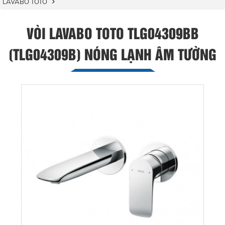
LAVABO TOTO
VÒI LAVABO TOTO TLG04309BB
(TLG04309B) NÓNG LẠNH ÂM TƯỜNG