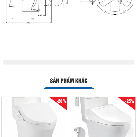
SẢN PHẨM KHÁC
-20%
-25%