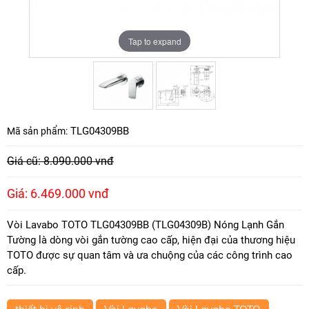
Tap to expand
Tap to expand
TLG04309BB
Mã sản phẩm:
Giá cũ: 8.090.000 vnđ
Giá: 6.469.000 vnđ
Vòi Lavabo TOTO TLG04309BB (TLG04309B) Nóng Lạnh Gắn
Tường là dòng vòi gắn tường cao cấp, hiện đại của thương hiệu
TOTO được sự quan tâm và ưa chuộng của các công trình cao
cấp.