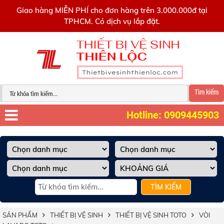
0909445903
Giao hàng MIỄN PHÍ cho đơn hàng trên 3.000.000đ tại
TPHCM. Có dịch vụ lắp đặt.
Tìm kiếm
Hotline: 0909445903
TÌM KIẾM
SẢN PHẨM
THIẾT BỊ VỆ SINH
THIẾT BỊ VỆ SINH TOTO
VÒI