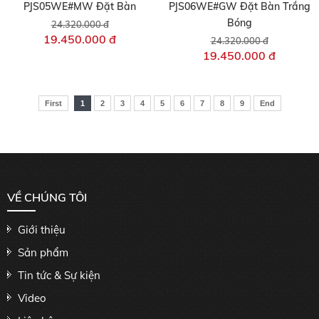
PJS05WE#MW Đặt Bàn
PJS06WE#GW Đặt Bàn Trắng
Bóng
24.320.000 đ
19.450.000 đ
24.320.000 đ
19.450.000 đ
First
1
2
3
4
5
6
7
8
9
End
VỀ CHÚNG TÔI
Giới thiệu
Sản phẩm
Tin tức & Sự kiện
Video