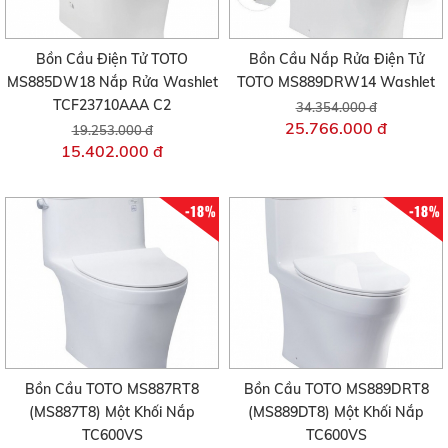
Bồn Cầu Điện Tử TOTO
Bồn Cầu Nắp Rửa Điện Tử
MS885DW18 Nắp Rửa Washlet
TOTO MS889DRW14 Washlet
TCF23710AAA C2
34.354.000 đ
25.766.000 đ
19.253.000 đ
15.402.000 đ
-18%
-18%
Bồn Cầu TOTO MS887RT8
Bồn Cầu TOTO MS889DRT8
(MS887T8) Một Khối Nắp
(MS889DT8) Một Khối Nắp
TC600VS
TC600VS