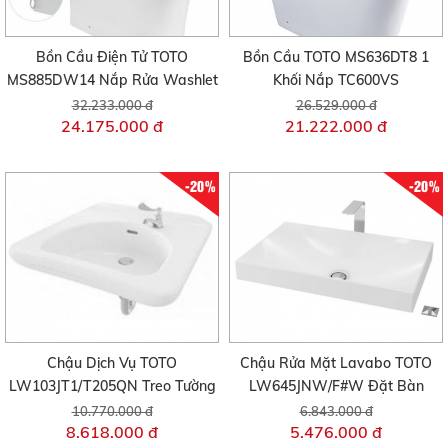
Bồn Cầu Điện Tử TOTO
Bồn Cầu TOTO MS636DT8 1
MS885DW14 Nắp Rửa Washlet
Khối Nắp TC600VS
32.233.000 đ
26.529.000 đ
24.175.000 đ
21.222.000 đ
-20%
-20%
Chậu Dịch Vụ TOTO
Chậu Rửa Mặt Lavabo TOTO
LW103JT1/T205QN Treo Tường
LW645JNW/F#W Đặt Bàn
10.770.000 đ
6.843.000 đ
8.618.000 đ
5.476.000 đ