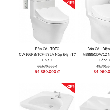
-18%
Bàn Cầu TOTO
Bồn Cầu Điện
CW166RB/TCF4732A Nắp Điện Tử
MS885CDW12 N
Chữ D
Đóng 
66.570.000 đ
43.701.0
54.880.000 đ
34.960.
-20%