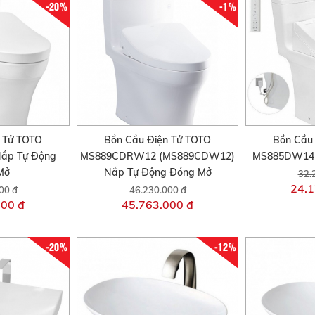
-20%
-1%
 Tử TOTO
Bồn Cầu Điện Tử TOTO
Bồn Cầu
ắp Tự Động
MS889CDRW12 (MS889CDW12)
MS885DW14 
Mở
Nắp Tự Động Đóng Mở
32.
24.1
00 đ
46.230.000 đ
000 đ
45.763.000 đ
-20%
-12%