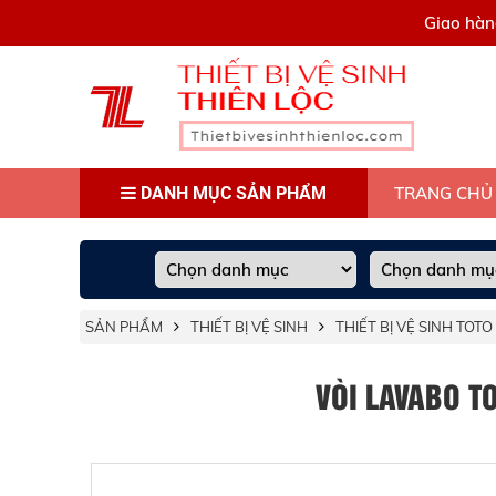
0909445903
Giao hàn
DANH MỤC SẢN PHẨM
TRANG CHỦ
SẢN PHẨM
THIẾT BỊ VỆ SINH
THIẾT BỊ VỆ SINH TOTO
VÒI LAVABO T