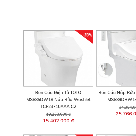
-20%
Bồn Cầu Điện Tử TOTO
Bồn Cầu Nắp Rửa 
MS885DW18 Nắp Rửa Washlet
MS889DRW14
TCF23710AAA C2
34.354.0
25.766.
19.253.000 đ
15.402.000 đ