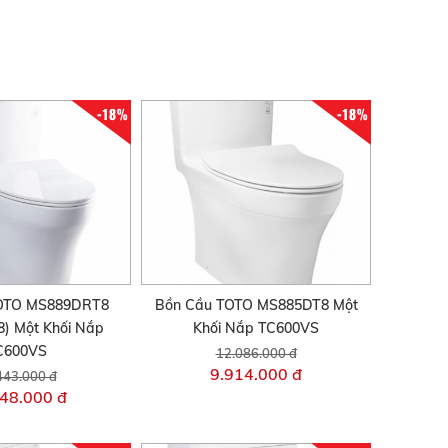
-18%
-18%
TOTO MS889DRT8
Bồn Cầu TOTO MS885DT8 Một
) Một Khối Nắp
Khối Nắp TC600VS
C600VS
12.086.000 đ
9.914.000 đ
443.000 đ
48.000 đ