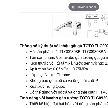
Hover to zoom
Hover to zoom
Thông số kỹ thuật vòi chậu gật gù TOTO TLG0
Mã sản phẩm cũ: TLG09308B, TLG09308BA
Tên sản phẩm: Vòi lavabo gắn tường gật gù n
Kích thước vòi (từ tâm xả nước đến tường):
Áp lực nước: 0.05MPa ~ 0.75MPa
Lớp mạ: Nickel Chrome
Không bao gồm bộ xả và ống thải chữ P
Xuất xứ: Trung Quốc
Có thể dùng với bộ xả và ống thải chữ P: 
Tính năng vòi lavabo gắn tường TOTO TLG093
Thiết kế hiện đại hài hòa với dòng sản phẩm