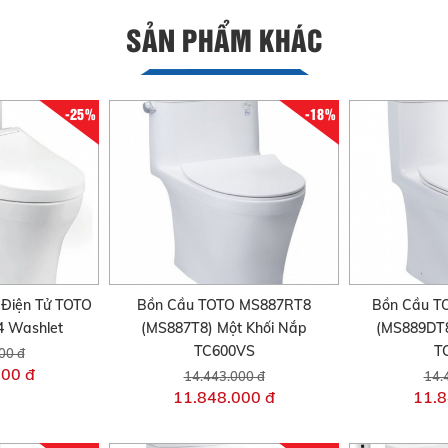
SẢN PHẨM KHÁC
-25%
-18%
Điện Tử TOTO
Bồn Cầu TOTO MS887RT8
Bồn Cầu 
 Washlet
(MS887T8) Một Khối Nắp
(MS889DT8
TC600VS
T
00 đ
000 đ
14.443.000 đ
14.
11.848.000 đ
11.8