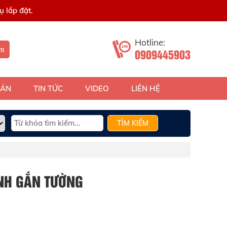
 lắp đặt.
Hotline:
ếm
0909445903
 ÁN
TIN TỨC
VIDEO
LIÊN HỆ
TÌM KIẾM
ẠNH GẮN TƯỜNG