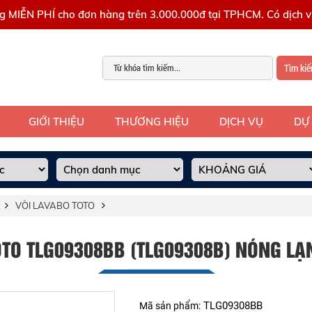
g MIỄN PHÍ cho đơn hàng trên 3.000.000đ tại TPHCM. Có dịch vụ
Tìm ki
GIỚI THIỆU
THƯƠNG HIỆU
DỊCH VỤ
DỰ
VÒI LAVABO TOTO
OTO TLG09308BB (TLG09308B) NÓNG L
TLG09308BB
Mã sản phẩm: