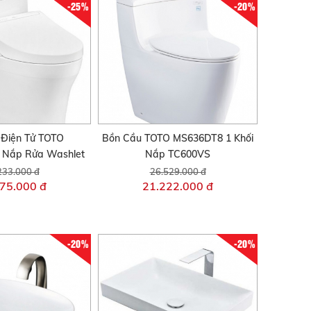
-25%
-20%
 Điện Tử TOTO
Bồn Cầu TOTO MS636DT8 1 Khối
Nắp Rửa Washlet
Nắp TC600VS
233.000 đ
26.529.000 đ
75.000 đ
21.222.000 đ
-20%
-20%