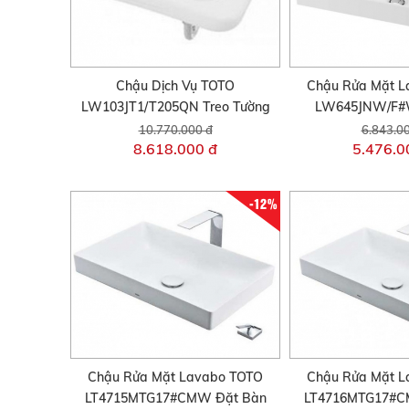
Chậu Dịch Vụ TOTO
Chậu Rửa Mặt L
LW103JT1/T205QN Treo Tường
LW645JNW/F#
10.770.000 đ
6.843.0
8.618.000 đ
5.476.0
-12%
Chậu Rửa Mặt Lavabo TOTO
Chậu Rửa Mặt L
LT4715MTG17#CMW Đặt Bàn
LT4716MTG17#C