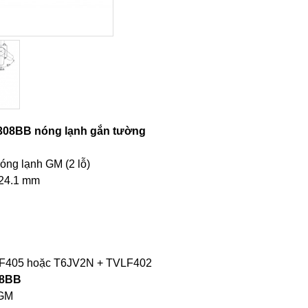
9308BB nóng lạnh gắn tường
óng lạnh GM (2 lỗ)
 224.1 mm
TVLF405 hoặc T6JV2N + TVLF402
08BB
 GM