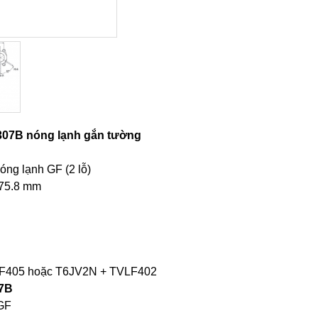
307B nóng lạnh gắn tường
óng lạnh GF (2 lỗ)
 175.8 mm
TVLF405 hoặc T6JV2N + TVLF402
07B
 GF