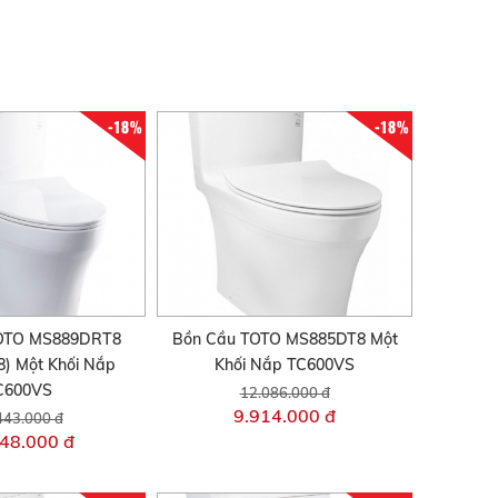
-18%
-18%
TOTO MS889DRT8
Bồn Cầu TOTO MS885DT8 Một
) Một Khối Nắp
Khối Nắp TC600VS
C600VS
12.086.000 đ
9.914.000 đ
443.000 đ
48.000 đ