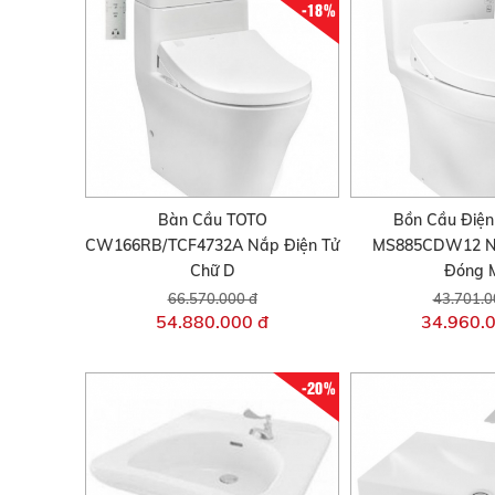
-18%
Bàn Cầu TOTO
Bồn Cầu Điện
CW166RB/TCF4732A Nắp Điện Tử
MS885CDW12 N
Chữ D
Đóng 
66.570.000 đ
43.701.0
54.880.000 đ
34.960.
-20%