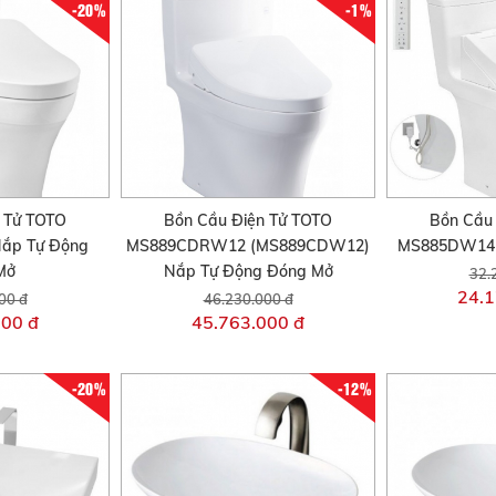
-20%
-1%
 Tử TOTO
Bồn Cầu Điện Tử TOTO
Bồn Cầu
ắp Tự Động
MS889CDRW12 (MS889CDW12)
MS885DW14 
Mở
Nắp Tự Động Đóng Mở
32.
24.1
00 đ
46.230.000 đ
000 đ
45.763.000 đ
-20%
-12%