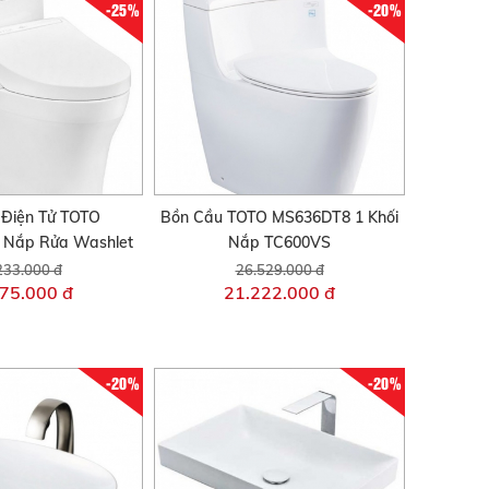
-25%
-20%
 Điện Tử TOTO
Bồn Cầu TOTO MS636DT8 1 Khối
Nắp Rửa Washlet
Nắp TC600VS
233.000 đ
26.529.000 đ
75.000 đ
21.222.000 đ
-20%
-20%