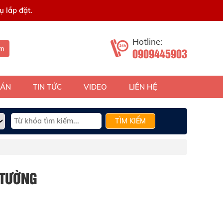
 lắp đặt.
Hotline:
ếm
0909445903
 ÁN
TIN TỨC
VIDEO
LIÊN HỆ
TÌM KIẾM
 TƯỜNG