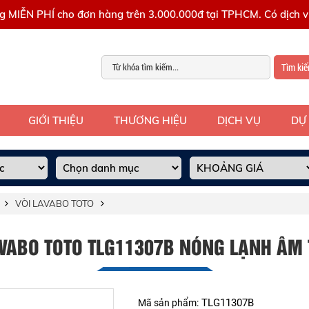
g MIỄN PHÍ cho đơn hàng trên 3.000.000đ tại TPHCM. Có dịch vụ
Tìm ki
GIỚI THIỆU
THƯƠNG HIỆU
DỊCH VỤ
DỰ
VÒI LAVABO TOTO
AVABO TOTO TLG11307B NÓNG LẠNH ÂM
TLG11307B
Mã sản phẩm: