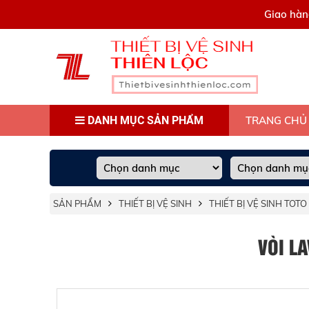
0909445903
Giao hàn
DANH MỤC SẢN PHẨM
TRANG CHỦ
SẢN PHẨM
THIẾT BỊ VỆ SINH
THIẾT BỊ VỆ SINH TOTO
VÒI L