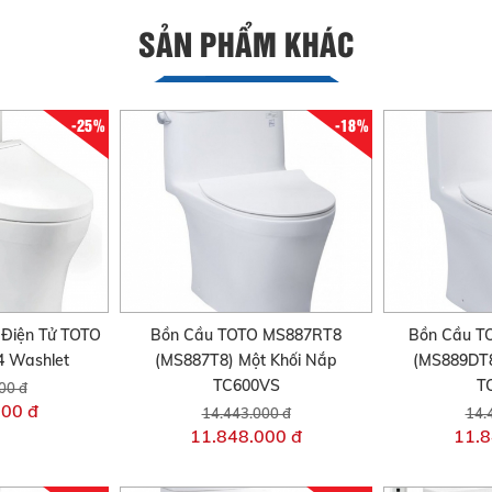
SẢN PHẨM KHÁC
-25%
-18%
Điện Tử TOTO
Bồn Cầu TOTO MS887RT8
Bồn Cầu 
 Washlet
(MS887T8) Một Khối Nắp
(MS889DT8
TC600VS
T
00 đ
000 đ
14.443.000 đ
14.
11.848.000 đ
11.8