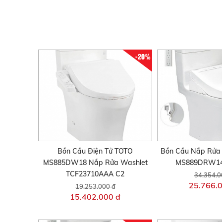
-20%
Bồn Cầu Điện Tử TOTO
Bồn Cầu Nắp Rửa 
MS885DW18 Nắp Rửa Washlet
MS889DRW14
TCF23710AAA C2
34.354.0
25.766.
19.253.000 đ
15.402.000 đ