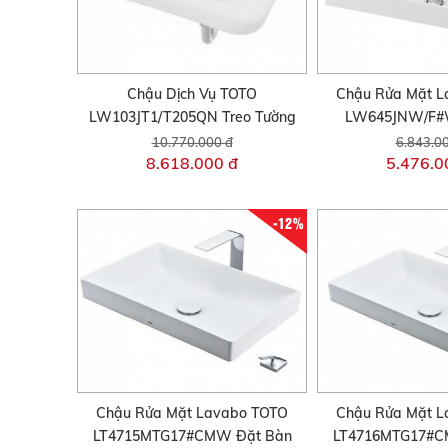
Chậu Dịch Vụ TOTO
Chậu Rửa Mặt L
LW103JT1/T205QN Treo Tường
LW645JNW/F#
10.770.000 đ
6.843.0
8.618.000 đ
5.476.0
-12%
Chậu Rửa Mặt Lavabo TOTO
Chậu Rửa Mặt L
LT4715MTG17#CMW Đặt Bàn
LT4716MTG17#C