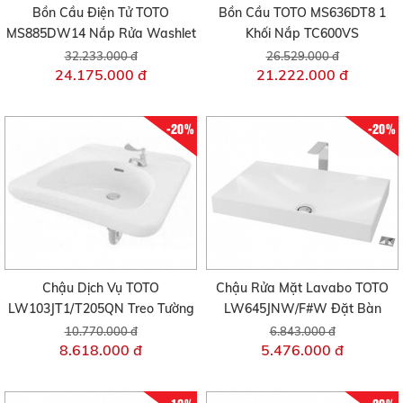
Bồn Cầu Điện Tử TOTO
Bồn Cầu TOTO MS636DT8 1
MS885DW14 Nắp Rửa Washlet
Khối Nắp TC600VS
32.233.000 đ
26.529.000 đ
24.175.000 đ
21.222.000 đ
-20%
-20%
Chậu Dịch Vụ TOTO
Chậu Rửa Mặt Lavabo TOTO
LW103JT1/T205QN Treo Tường
LW645JNW/F#W Đặt Bàn
10.770.000 đ
6.843.000 đ
8.618.000 đ
5.476.000 đ