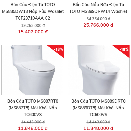
Bồn Cầu Điện Tử TOTO
Bồn Cầu Nắp Rửa Điện Tử
MS885DW18 Nắp Rửa Washlet
TOTO MS889DRW14 Washlet
TCF23710AAA C2
34.354.000 đ
25.766.000 đ
19.253.000 đ
15.402.000 đ
-18%
-18%
Bồn Cầu TOTO MS887RT8
Bồn Cầu TOTO MS889DRT8
(MS887T8) Một Khối Nắp
(MS889DT8) Một Khối Nắp
TC600VS
TC600VS
14.443.000 đ
14.443.000 đ
11.848.000 đ
11.848.000 đ