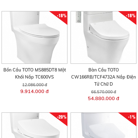
-18%
-18%
Bồn Cầu TOTO MS885DT8 Một
Bàn Cầu TOTO
Khối Nắp TC600VS
CW166RB/TCF4732A Nắp Điện
Tử Chữ D
12.086.000 đ
9.914.000 đ
66.570.000 đ
54.880.000 đ
-20%
-1%