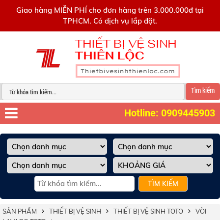
0909445903
Giao hàng MIỄN PHÍ cho đơn hàng trên 3.000.000đ tại
TPHCM. Có dịch vụ lắp đặt.
Tìm kiếm
Hotline: 0909445903
TÌM KIẾM
SẢN PHẨM
THIẾT BỊ VỆ SINH
THIẾT BỊ VỆ SINH TOTO
VÒI