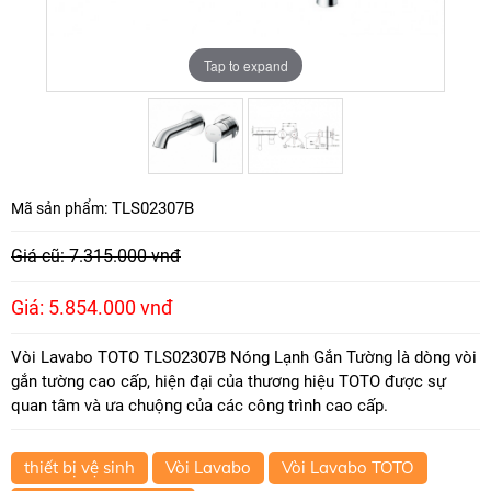
Tap to expand
Tap to expand
TLS02307B
Mã sản phẩm:
Giá cũ: 7.315.000 vnđ
Giá: 5.854.000 vnđ
Vòi Lavabo TOTO TLS02307B Nóng Lạnh Gắn Tường là dòng vòi
gắn tường cao cấp, hiện đại của thương hiệu TOTO được sự
quan tâm và ưa chuộng của các công trình cao cấp.
thiết bị vệ sinh
Vòi Lavabo
Vòi Lavabo TOTO