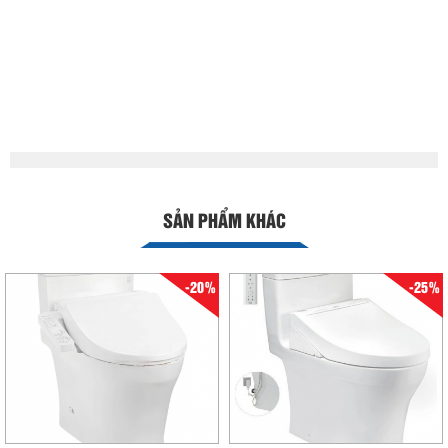
SẢN PHẨM KHÁC
-20%
-25%