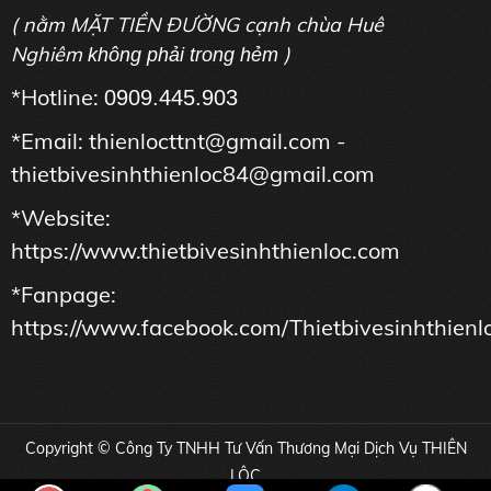
( nằm MẶT TIỀN ĐƯỜNG cạnh chùa Huê
Nghiêm
)
không phải trong hẻm
*Hotline:
0909.445.903
*Email: thienlocttnt@gmail.com -
thietbivesinhthienloc84@gmail.com
*Website:
https://www.thietbivesinhthienloc.com
*Fanpage:
https://www.facebook.com/Thietbivesinhthienl
Copyright © Công Ty TNHH Tư Vấn Thương Mại Dịch Vụ THIÊN
LỘC