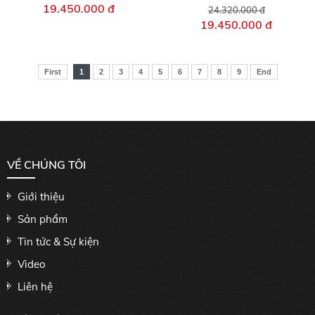
19.450.000 đ
24.320.000 đ
19.450.000 đ
First
1
2
3
4
5
6
7
8
9
End
VỀ CHÚNG TÔI
Giới thiệu
Sản phẩm
Tin tức & Sự kiện
Video
Liên hệ