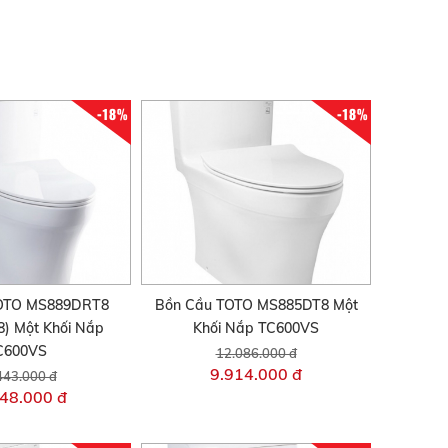
-18%
-18%
TOTO MS889DRT8
Bồn Cầu TOTO MS885DT8 Một
) Một Khối Nắp
Khối Nắp TC600VS
C600VS
12.086.000 đ
9.914.000 đ
443.000 đ
48.000 đ