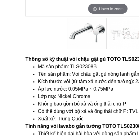
Hover to zoom
Hover to zoom
Thông số kỹ thuật vòi chậu gật gù TOTO TLS02
Mã sản phẩm: TLS02308B
Tên sản phẩm: Vòi chậu gật gù nóng lạnh gắn
Kích thước vòi (từ tâm xả nước đến tường):
Áp lực nước: 0.05MPa ~ 0.75MPa
Lớp mạ: Nickel Chrome
Không bao gồm bộ xả và ống thải chữ P
Có thể dùng với bộ xả và ống thải chữ P: 
Xuất xứ: Trung Quốc
Tính năng vòi lavabo gắn tường TOTO TLS023
Thiết kế hiện đại hài hòa với dòng sản phẩm