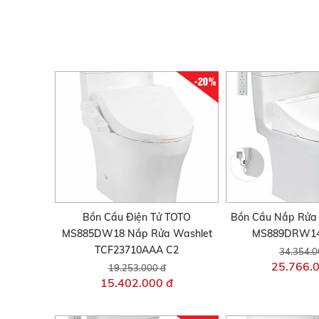
-20%
Bồn Cầu Điện Tử TOTO
Bồn Cầu Nắp Rửa 
MS885DW18 Nắp Rửa Washlet
MS889DRW14
TCF23710AAA C2
34.354.0
25.766.
19.253.000 đ
15.402.000 đ