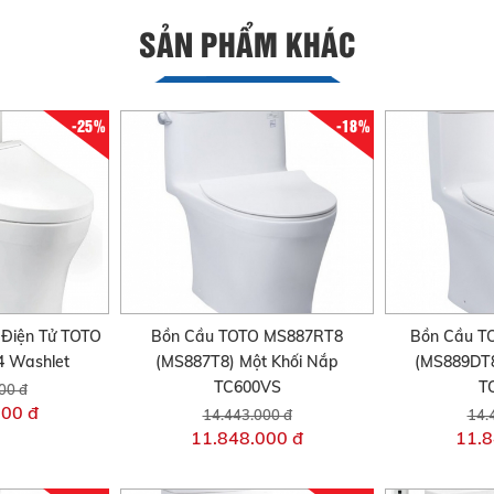
SẢN PHẨM KHÁC
-25%
-18%
Điện Tử TOTO
Bồn Cầu TOTO MS887RT8
Bồn Cầu 
 Washlet
(MS887T8) Một Khối Nắp
(MS889DT8
TC600VS
T
00 đ
000 đ
14.443.000 đ
14.
11.848.000 đ
11.8