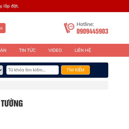
 lắp đặt.
Hotline:
ếm
0909445903
 ÁN
TIN TỨC
VIDEO
LIÊN HỆ
TÌM KIẾM
 TƯỜNG