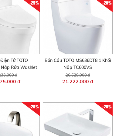
-25%
-20%
 Điện Tử TOTO
Bồn Cầu TOTO MS636DT8 1 Khối
Nắp Rửa Washlet
Nắp TC600VS
233.000 đ
26.529.000 đ
75.000 đ
21.222.000 đ
-20%
-20%