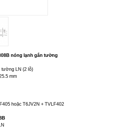
308B nóng lạnh gắn tường
 tường LN (2 lỗ)
 225.5 mm
TVLF405 hoặc T6JV2N + TVLF402
08B
 LN