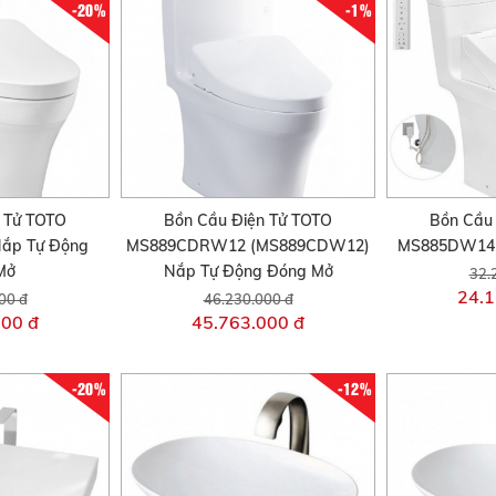
-20%
-1%
 Tử TOTO
Bồn Cầu Điện Tử TOTO
Bồn Cầu
ắp Tự Động
MS889CDRW12 (MS889CDW12)
MS885DW14 
Mở
Nắp Tự Động Đóng Mở
32.
24.1
00 đ
46.230.000 đ
000 đ
45.763.000 đ
-20%
-12%