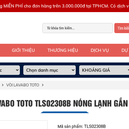
g MIỄN PHÍ cho đơn hàng trên 3.000.000đ tại TPHCM. Có dịch vụ
Tìm ki
GIỚI THIỆU
THƯƠNG HIỆU
DỊCH VỤ
DỰ
VÒI LAVABO TOTO
AVABO TOTO TLS02308B NÓNG LẠNH GẮN
TLS02308B
Mã sản phẩm: