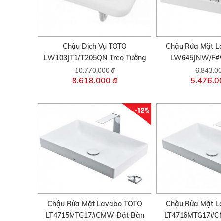
Chậu Dịch Vụ TOTO
Chậu Rửa Mặt L
LW103JT1/T205QN Treo Tường
LW645JNW/F#
10.770.000 đ
6.843.0
8.618.000 đ
5.476.0
-12%
Chậu Rửa Mặt Lavabo TOTO
Chậu Rửa Mặt L
LT4715MTG17#CMW Đặt Bàn
LT4716MTG17#C