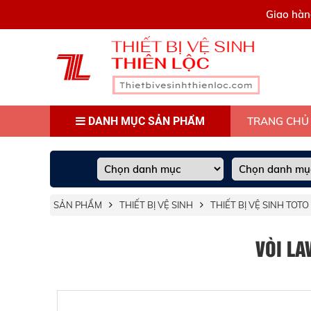
0909445903
Giao hàn
DANH MỤC SẢN PHẨM
TRANG CHỦ
SẢN PHẨM
THIẾT BỊ VỆ SINH
THIẾT BỊ VỆ SINH TOTO
VÒI L