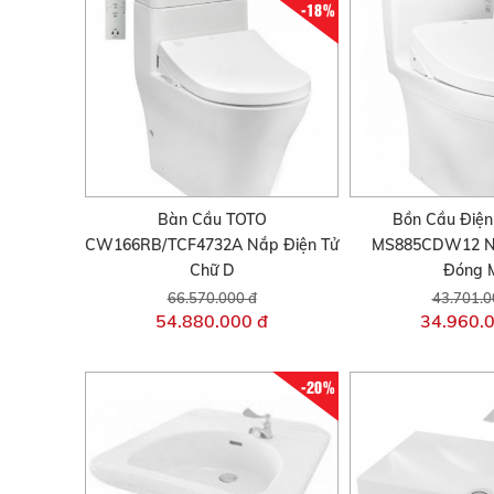
-18%
Bàn Cầu TOTO
Bồn Cầu Điện
CW166RB/TCF4732A Nắp Điện Tử
MS885CDW12 N
Chữ D
Đóng 
66.570.000 đ
43.701.0
54.880.000 đ
34.960.
-20%