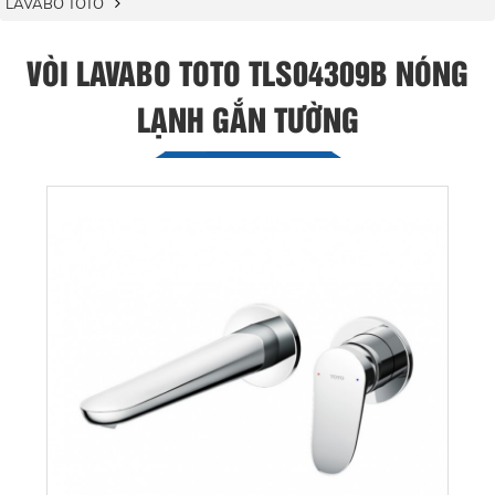
LAVABO TOTO
VÒI LAVABO TOTO TLS04309B NÓNG
LẠNH GẮN TƯỜNG