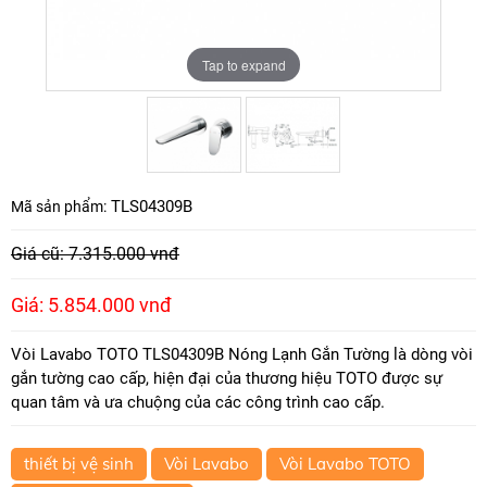
Tap to expand
Tap to expand
TLS04309B
Mã sản phẩm:
Giá cũ: 7.315.000 vnđ
Giá: 5.854.000 vnđ
Vòi Lavabo TOTO TLS04309B Nóng Lạnh Gắn Tường là dòng vòi
gắn tường cao cấp, hiện đại của thương hiệu TOTO được sự
quan tâm và ưa chuộng của các công trình cao cấp.
thiết bị vệ sinh
Vòi Lavabo
Vòi Lavabo TOTO