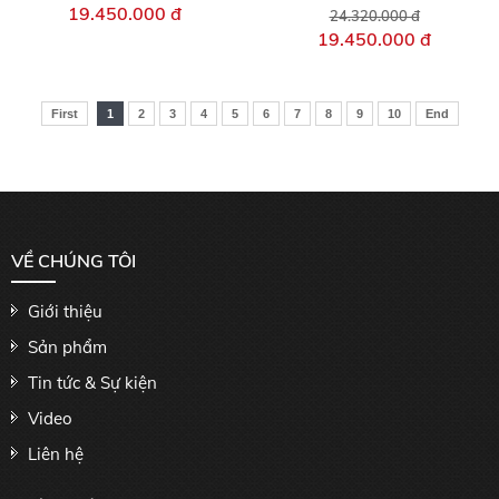
19.450.000 đ
24.320.000 đ
19.450.000 đ
First
1
2
3
4
5
6
7
8
9
10
End
VỀ CHÚNG TÔI
Giới thiệu
Sản phẩm
Tin tức & Sự kiện
Video
Liên hệ