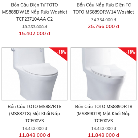
Bồn Cầu Điện Tử TOTO
Bồn Cầu Nắp Rửa Điện Tử
MS885DW18 Nắp Rửa Washlet
TOTO MS889DRW14 Washlet
TCF23710AAA C2
34.354.000 đ
25.766.000 đ
19.253.000 đ
15.402.000 đ
-18%
-18%
Bồn Cầu TOTO MS887RT8
Bồn Cầu TOTO MS889DRT8
(MS887T8) Một Khối Nắp
(MS889DT8) Một Khối Nắp
TC600VS
TC600VS
14.443.000 đ
14.443.000 đ
11.848.000 đ
11.848.000 đ