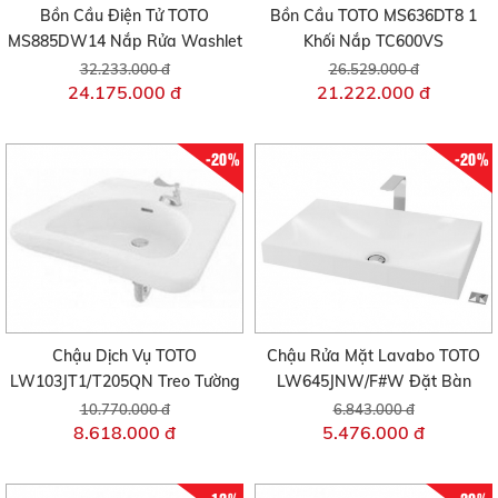
Bồn Cầu Điện Tử TOTO
Bồn Cầu TOTO MS636DT8 1
MS885DW14 Nắp Rửa Washlet
Khối Nắp TC600VS
32.233.000 đ
26.529.000 đ
24.175.000 đ
21.222.000 đ
-20%
-20%
Chậu Dịch Vụ TOTO
Chậu Rửa Mặt Lavabo TOTO
LW103JT1/T205QN Treo Tường
LW645JNW/F#W Đặt Bàn
10.770.000 đ
6.843.000 đ
8.618.000 đ
5.476.000 đ