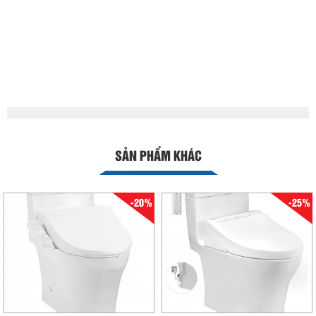
SẢN PHẨM KHÁC
-20%
-25%