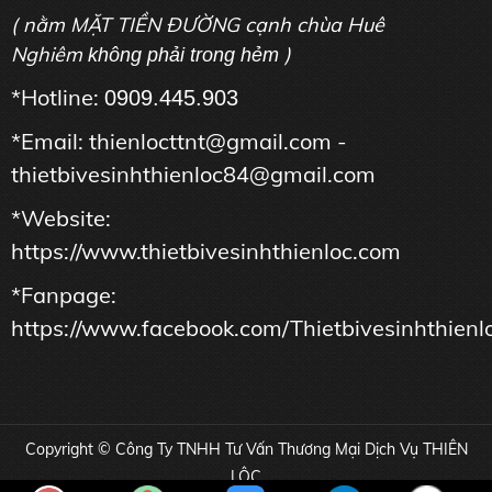
( nằm MẶT TIỀN ĐƯỜNG cạnh chùa Huê
Nghiêm
)
không phải trong hẻm
*Hotline:
0909.445.903
*Email: thienlocttnt@gmail.com -
thietbivesinhthienloc84@gmail.com
*Website:
https://www.thietbivesinhthienloc.com
*Fanpage:
https://www.facebook.com/Thietbivesinhthienl
Copyright © Công Ty TNHH Tư Vấn Thương Mại Dịch Vụ THIÊN
LỘC