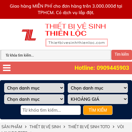
0909445903
Giao hàng MIỄN PHÍ cho đơn hàng trên 3.000.000đ tại
TPHCM. Có dịch vụ lắp đặt.
Tìm kiếm
Hotline: 0909445903
TÌM KIẾM
SẢN PHẨM
THIẾT BỊ VỆ SINH
THIẾT BỊ VỆ SINH TOTO
VÒI