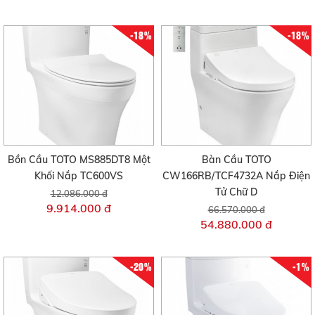
-18%
-18%
Bồn Cầu TOTO MS885DT8 Một
Bàn Cầu TOTO
Khối Nắp TC600VS
CW166RB/TCF4732A Nắp Điện
Tử Chữ D
12.086.000 đ
9.914.000 đ
66.570.000 đ
54.880.000 đ
-20%
-1%