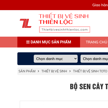
0909445903
Giao hàn
DANH MỤC SẢN PHẨM
TRANG CHỦ
SẢN PHẨM
THIẾT BỊ VỆ SINH
THIẾT BỊ VỆ SINH TOTO
BỘ SEN CÂY 