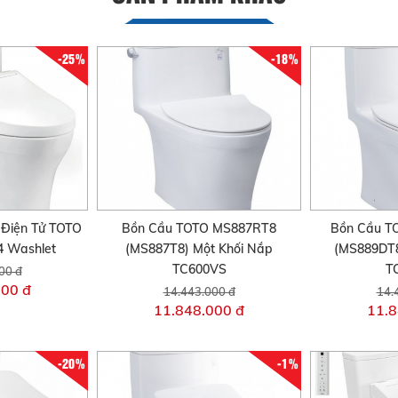
-25%
-18%
Điện Tử TOTO
Bồn Cầu TOTO MS887RT8
Bồn Cầu 
 Washlet
(MS887T8) Một Khối Nắp
(MS889DT8
TC600VS
T
00 đ
000 đ
14.443.000 đ
14.
11.848.000 đ
11.8
-20%
-1%