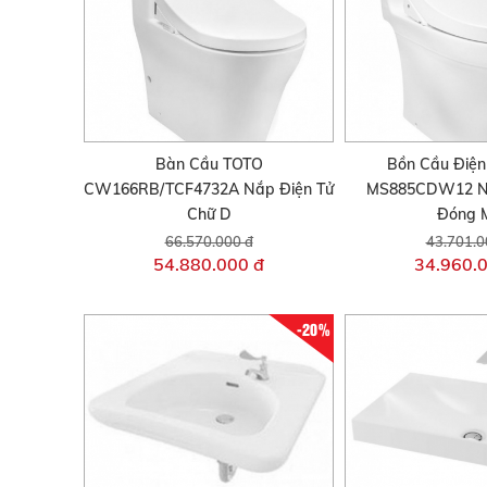
Bàn Cầu TOTO
Bồn Cầu Điện
CW166RB/TCF4732A Nắp Điện Tử
MS885CDW12 N
Chữ D
Đóng 
66.570.000 đ
43.701.0
54.880.000 đ
34.960.
-20%