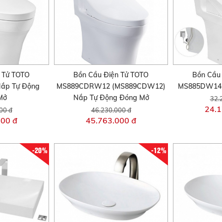
 Tử TOTO
Bồn Cầu Điện Tử TOTO
Bồn Cầu
ắp Tự Động
MS889CDRW12 (MS889CDW12)
MS885DW14 
Mở
Nắp Tự Động Đóng Mở
32.
24.1
00 đ
46.230.000 đ
000 đ
45.763.000 đ
-20%
-12%