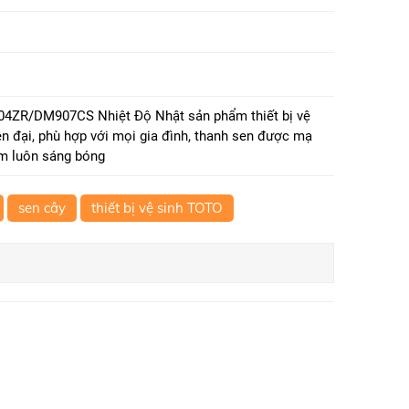
ZR/DM907CS Nhiệt Độ Nhật sản phẩm thiết bị vệ
iện đại, phù hợp với mọi gia đình, thanh sen được mạ
m luôn sáng bóng
sen cây
thiết bị vệ sinh TOTO