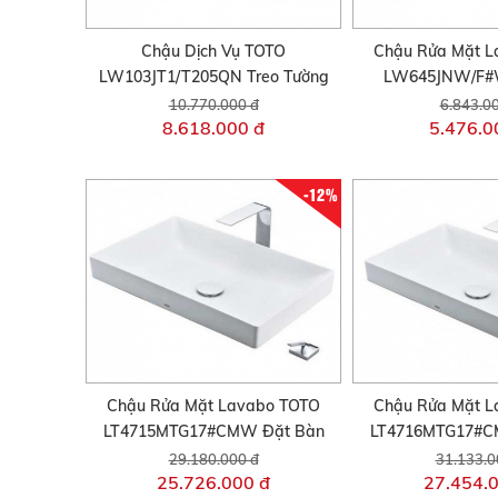
Chậu Dịch Vụ TOTO
Chậu Rửa Mặt L
LW103JT1/T205QN Treo Tường
LW645JNW/F#
10.770.000 đ
6.843.0
8.618.000 đ
5.476.0
-12%
Chậu Rửa Mặt Lavabo TOTO
Chậu Rửa Mặt L
LT4715MTG17#CMW Đặt Bàn
LT4716MTG17#C
29.180.000 đ
31.133.0
25.726.000 đ
27.454.