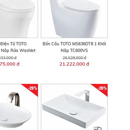
 Điện Tử TOTO
Bồn Cầu TOTO MS636DT8 1 Khối
Nắp Rửa Washlet
Nắp TC600VS
233.000 đ
26.529.000 đ
75.000 đ
21.222.000 đ
-20%
-20%