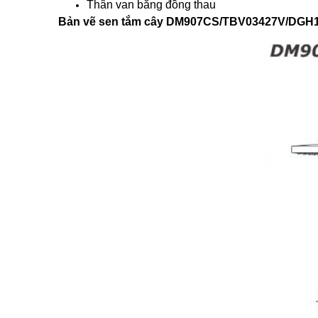
Thân van bằng đồng thau
Bản vẽ sen tắm cây DM907CS/TBV03427V/DGH