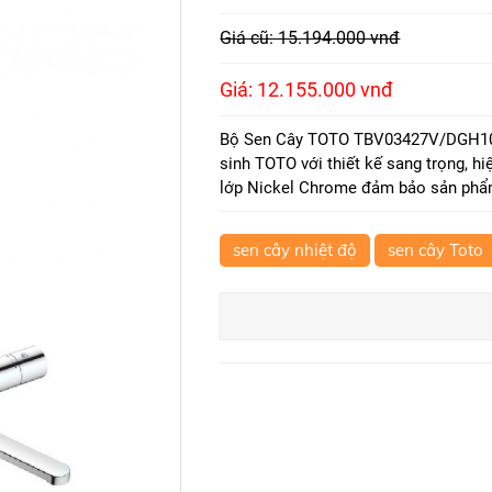
Giá cũ: 15.194.000 vnđ
Giá: 12.155.000 vnđ
Bộ Sen Cây TOTO TBV03427V/DGH104
sinh TOTO với thiết kế sang trọng, h
lớp Nickel Chrome đảm bảo sản phẩ
sen cây nhiệt độ
sen cây Toto