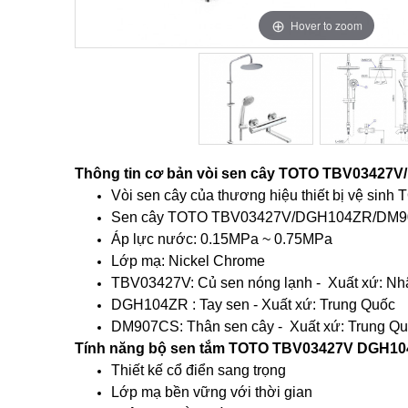
Hover to zoom
Hover to zoom
Thông tin cơ bản vòi sen cây TOTO TBV03427
Vòi sen cây của thương hiệu thiết bị vệ sinh
Sen cây TOTO TBV03427V/DGH104ZR/DM907CS
Áp lực nước: 0.15MPa ~ 0.75MPa
Lớp mạ: Nickel Chrome
TBV03427V: Củ sen nóng lạnh - Xuất xứ: Nh
DGH104ZR : Tay sen - Xuất xứ: Trung Quốc
DM907CS: Thân sen cây - Xuất xứ: Trung Q
Tính năng bộ sen tắm TOTO TBV03427V DGH1
Thiết kế cổ điển sang trọng
Lớp mạ bền vững với thời gian