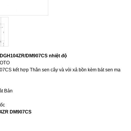
V/DGH104ZR/DM907CS nhiệt độ
 TOTO
 kết hợp Thân sen cây và vòi xả bồn kèm bát sen mạ
ât Bản
uốc
04ZR DM907CS