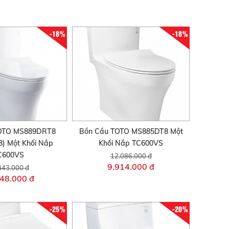
-18%
-18%
TOTO MS889DRT8
Bồn Cầu TOTO MS885DT8 Một
) Một Khối Nắp
Khối Nắp TC600VS
C600VS
12.086.000 đ
9.914.000 đ
443.000 đ
48.000 đ
-25%
-20%