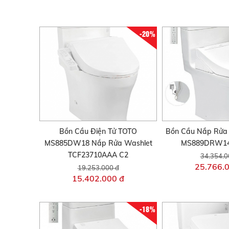
-20%
Bồn Cầu Điện Tử TOTO
Bồn Cầu Nắp Rửa 
MS885DW18 Nắp Rửa Washlet
MS889DRW14
TCF23710AAA C2
34.354.0
25.766.
19.253.000 đ
15.402.000 đ
-18%