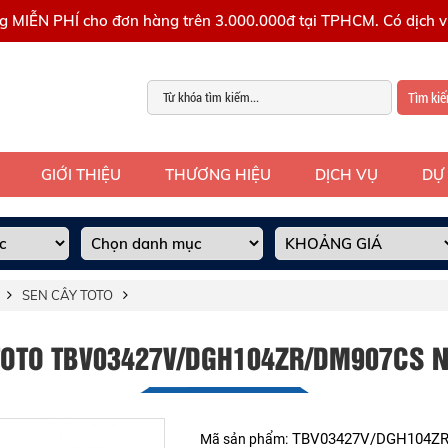
g MIỄN PHÍ cho đơn hàng trên 3.000.000đ tại TPHCM. Có dịch vụ
Tìm ki
GIỚI THIỆU
THƯƠNG HIỆU
DỊCH VỤ
DỰ
SEN CÂY TOTO
TOTO TBV03427V/DGH104ZR/DM907CS N
TBV03427V/DGH104Z
Mã sản phẩm: