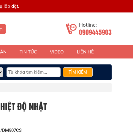
 lắp đặt.
Hotline:
ếm
0909445903
 ÁN
TIN TỨC
VIDEO
LIÊN HỆ
TÌM KIẾM
HIỆT ĐỘ NHẬT
R/DM907CS