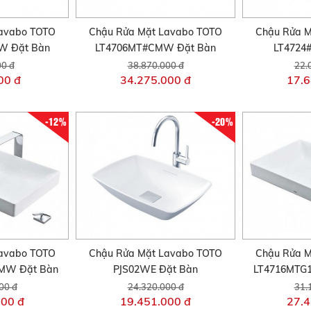
avabo TOTO
Chậu Rửa Mặt Lavabo TOTO
Chậu Rửa M
W Đặt Bàn
LT4706MT#CMW Đặt Bàn
LT4724
00 đ
38.870.000 đ
22.
00 đ
34.275.000 đ
17.6
-12%
-20%
avabo TOTO
Chậu Rửa Mặt Lavabo TOTO
Chậu Rửa M
MW Đặt Bàn
PJS02WE Đặt Bàn
LT4716MTG
00 đ
24.320.000 đ
31.
000 đ
19.451.000 đ
27.4