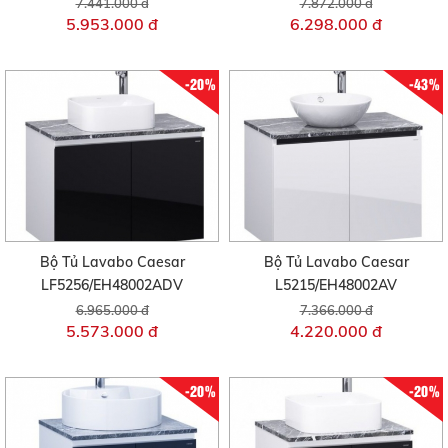
7.441.000 đ
7.872.000 đ
5.953.000 đ
6.298.000 đ
-20%
-43%
Bộ Tủ Lavabo Caesar
Bộ Tủ Lavabo Caesar
LF5256/EH48002ADV
L5215/EH48002AV
6.965.000 đ
7.366.000 đ
5.573.000 đ
4.220.000 đ
-20%
-20%