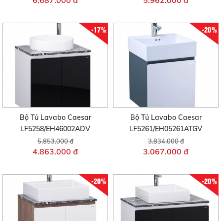
6.687.000 đ
5.962.000 đ
-17%
-20%
Bộ Tủ Lavabo Caesar
Bộ Tủ Lavabo Caesar
LF5258/EH46002ADV
LF5261/EH05261ATGV
5.853.000 đ
3.834.000 đ
4.863.000 đ
3.067.000 đ
-20%
-20%