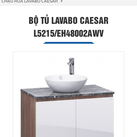
CHẬU RỬA LAVABO CAESAR
BỘ TỦ LAVABO CAESAR
L5215/EH48002AWV