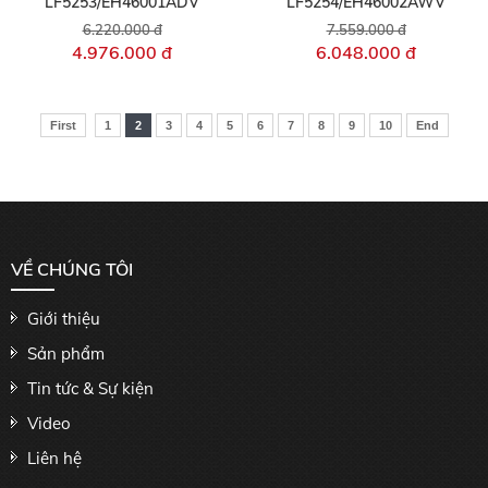
LF5253/EH46001ADV
LF5254/EH46002AWV
6.220.000 đ
7.559.000 đ
4.976.000 đ
6.048.000 đ
First
1
2
3
4
5
6
7
8
9
10
End
VỀ CHÚNG TÔI
Giới thiệu
Sản phẩm
Tin tức & Sự kiện
Video
Liên hệ