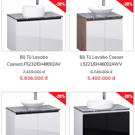
-20%
-20%
Bộ Tủ Lavabo
Bộ Tủ Lavabo Caesar
CaesarLF5232/EH48002AV
L5221/EH46002AWV
7.419.000 đ
6.749.000 đ
5.936.000 đ
5.400.000 đ
-20%
-20%