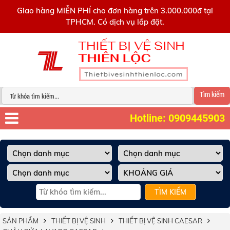
0909445903
Giao hàng MIỄN PHÍ cho đơn hàng trên 3.000.000đ tại
TPHCM. Có dịch vụ lắp đặt.
Tìm kiếm
Hotline: 0909445903
TÌM KIẾM
SẢN PHẨM
THIẾT BỊ VỆ SINH
THIẾT BỊ VỆ SINH CAESAR