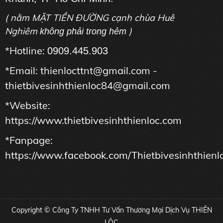
( nằm MẶT TIỀN ĐƯỜNG cạnh chùa Huê
Nghiêm
)
không phải trong hẻm
*Hotline:
0909.445.903
*Email: thienlocttnt@gmail.com -
thietbivesinhthienloc84@gmail.com
*Website:
https://www.thietbivesinhthienloc.com
*Fanpage:
https://www.facebook.com/Thietbivesinhthienl
Copyright © Công Ty TNHH Tư Vấn Thương Mại Dịch Vụ THIÊN
LỘC