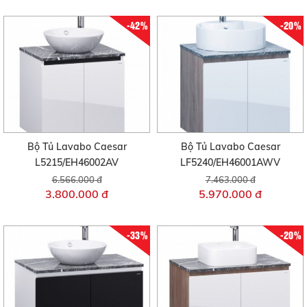
-42%
-20%
Bộ Tủ Lavabo Caesar
Bộ Tủ Lavabo Caesar
L5215/EH46002AV
LF5240/EH46001AWV
6.566.000 đ
7.463.000 đ
3.800.000 đ
5.970.000 đ
-33%
-20%