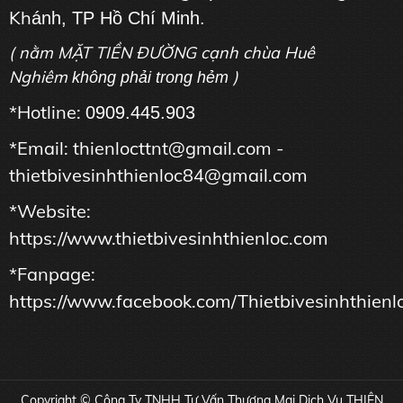
Kh
ánh, TP Hồ Chí Minh.
( nằm MẶT TIỀN ĐƯỜNG cạnh chùa Huê
Nghiêm
)
không phải trong hẻm
*Hotline:
0909.445.903
*Email: thienlocttnt@gmail.com -
thietbivesinhthienloc84@gmail.com
*Website:
https://www.thietbivesinhthienloc.com
*Fanpage:
https://www.facebook.com/Thietbivesinhthienl
Copyright © Công Ty TNHH Tư Vấn Thương Mại Dịch Vụ THIÊN