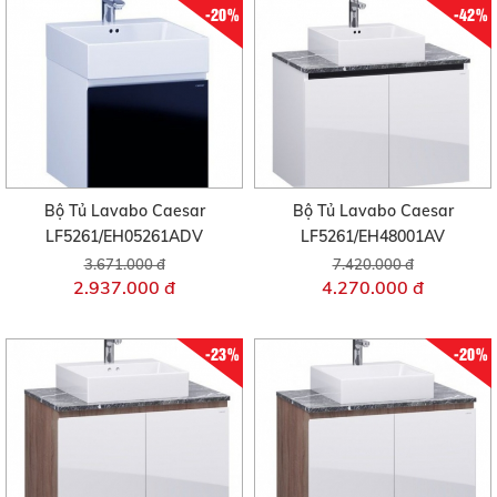
-20%
-42%
Bộ Tủ Lavabo Caesar
Bộ Tủ Lavabo Caesar
LF5261/EH05261ADV
LF5261/EH48001AV
3.671.000 đ
7.420.000 đ
2.937.000 đ
4.270.000 đ
-23%
-20%