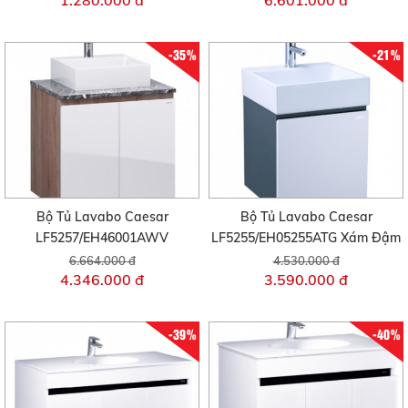
1.280.000 đ
6.601.000 đ
-35%
-21%
Bộ Tủ Lavabo Caesar
Bộ Tủ Lavabo Caesar
LF5257/EH46001AWV
LF5255/EH05255ATG Xám Đậm
6.664.000 đ
4.530.000 đ
4.346.000 đ
3.590.000 đ
-39%
-40%