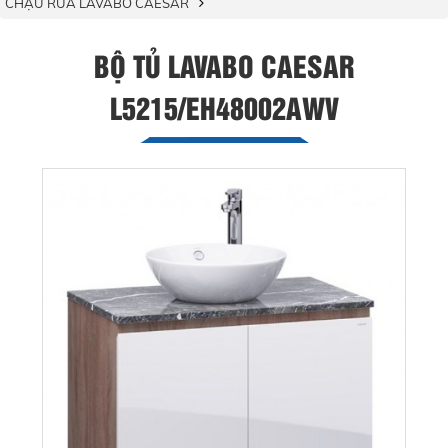
CHẬU RỬA LAVABO CAESAR
BỘ TỦ LAVABO CAESAR
L5215/EH48002AWV