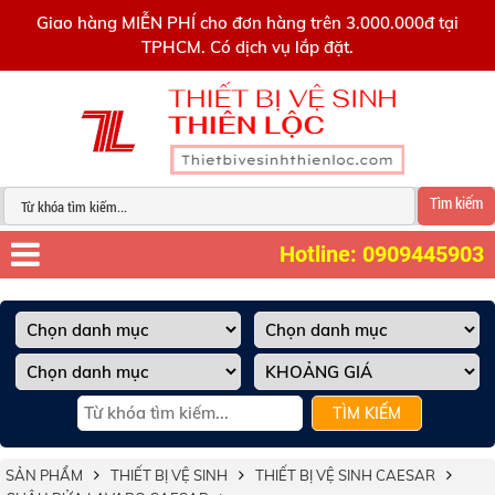
0909445903
Giao hàng MIỄN PHÍ cho đơn hàng trên 3.000.000đ tại
TPHCM. Có dịch vụ lắp đặt.
Tìm kiếm
Hotline: 0909445903
TÌM KIẾM
SẢN PHẨM
THIẾT BỊ VỆ SINH
THIẾT BỊ VỆ SINH CAESAR