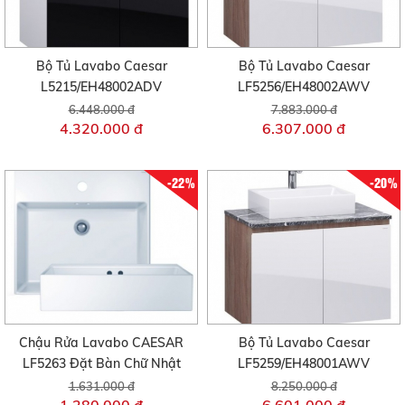
Bộ Tủ Lavabo Caesar
Bộ Tủ Lavabo Caesar
L5215/EH48002ADV
LF5256/EH48002AWV
6.448.000 đ
7.883.000 đ
4.320.000 đ
6.307.000 đ
-22%
-20%
Chậu Rửa Lavabo CAESAR
Bộ Tủ Lavabo Caesar
LF5263 Đặt Bàn Chữ Nhật
LF5259/EH48001AWV
1.631.000 đ
8.250.000 đ