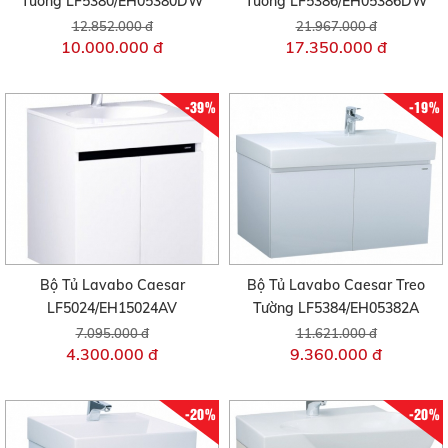
Tường LF5380/EH05380DW
Tường LF5386/EH05386DW
12.852.000 đ
21.967.000 đ
10.000.000 đ
17.350.000 đ
-39%
-19%
Bộ Tủ Lavabo Caesar
Bộ Tủ Lavabo Caesar Treo
LF5024/EH15024AV
Tường LF5384/EH05382A
7.095.000 đ
11.621.000 đ
4.300.000 đ
9.360.000 đ
-20%
-20%