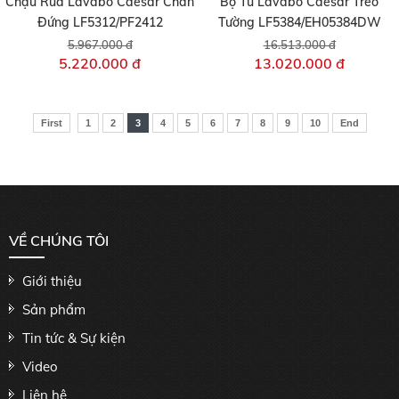
Chậu Rửa Lavabo Caesar Chân
Bộ Tủ Lavabo Caesar Treo
Đứng LF5312/PF2412
Tường LF5384/EH05384DW
5.967.000 đ
16.513.000 đ
5.220.000 đ
13.020.000 đ
First
1
2
3
4
5
6
7
8
9
10
End
VỀ CHÚNG TÔI
Giới thiệu
Sản phẩm
Tin tức & Sự kiện
Video
Liên hệ